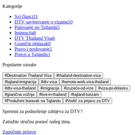
Kategorije
Svi članci
31
DTV savjetovanje o vizama
10
Putovanje po Tajlandu
5
Imigracija
8
DTV Thailand Visa
6
Granični obilazak
0
Pravo i poslovanje
1
Porezi u Tajlandu
1
Popularne oznake
#Destination Thailand Visa
#thailand-destination-visa
#tajland-imigracija
#dtv-visa
#remote-work-visa-thailand
#dtv-visa-thailand
#imigracija
#izuzeće-od-vize
#viza-po-dolasku
#granična vožnja
#live-in-thailand
#tajland-turizam
#Produženi boravak na Tajlandu
#Vodič za prijavu za DTV
Spremni za podnošenje zahtjeva za DTV?
Zatražite stručnu pomoć našeg tima.
Započnite prijavu