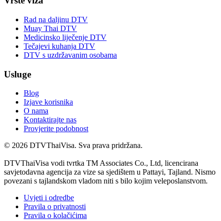
Vrste viza
Rad na daljinu DTV
Muay Thai DTV
Medicinsko liječenje DTV
Tečajevi kuhanja DTV
DTV s uzdržavanim osobama
Usluge
Blog
Izjave korisnika
O nama
Kontaktirajte nas
Provjerite podobnost
© 2026 DTVThaiVisa. Sva prava pridržana.
DTVThaiVisa vodi tvrtka TM Associates Co., Ltd, licencirana
savjetodavna agencija za vize sa sjedištem u Pattayi, Tajland. Nismo
povezani s tajlandskom vladom niti s bilo kojim veleposlanstvom.
Uvjeti i odredbe
Pravila o privatnosti
Pravila o kolačićima