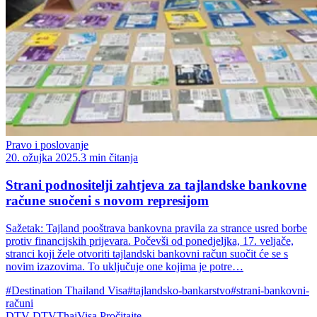
Pravo i poslovanje
20. ožujka 2025.
3 min čitanja
Strani podnositelji zahtjeva za tajlandske bankovne
račune suočeni s novom represijom
Sažetak: Tajland pooštrava bankovna pravila za strance usred borbe
protiv financijskih prijevara. Počevši od ponedjeljka, 17. veljače,
stranci koji žele otvoriti tajlandski bankovni račun suočit će se s
novim izazovima. To uključuje one kojima je potre…
#Destination Thailand Visa
#tajlandsko-bankarstvo
#strani-bankovni-
računi
DTV
DTVThaiVisa
Pročitajte