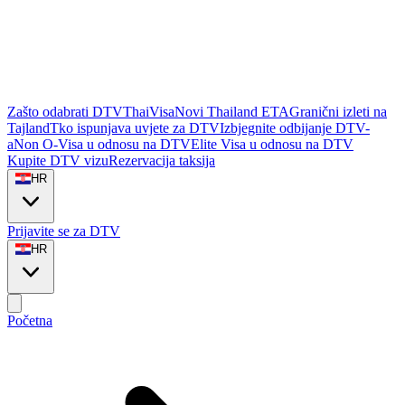
Zašto odabrati DTVThaiVisa
Novi Thailand ETA
Granični izleti na
Tajland
Tko ispunjava uvjete za DTV
Izbjegnite odbijanje DTV-
a
Non O-Visa u odnosu na DTV
Elite Visa u odnosu na DTV
Kupite DTV vizu
Rezervacija taksija
HR
Prijavite se za DTV
HR
Početna