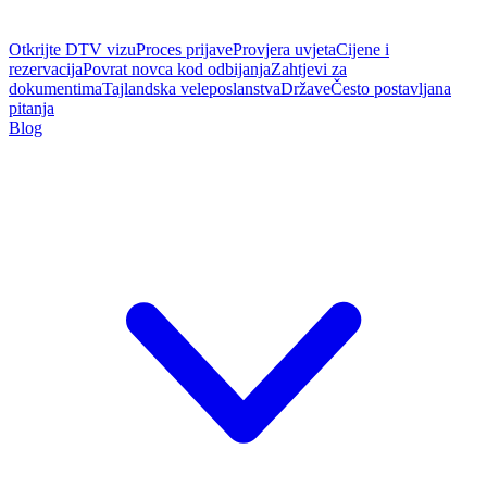
Otkrijte DTV vizu
Proces prijave
Provjera uvjeta
Cijene i
rezervacija
Povrat novca kod odbijanja
Zahtjevi za
dokumentima
Tajlandska veleposlanstva
Države
Često postavljana
pitanja
Blog