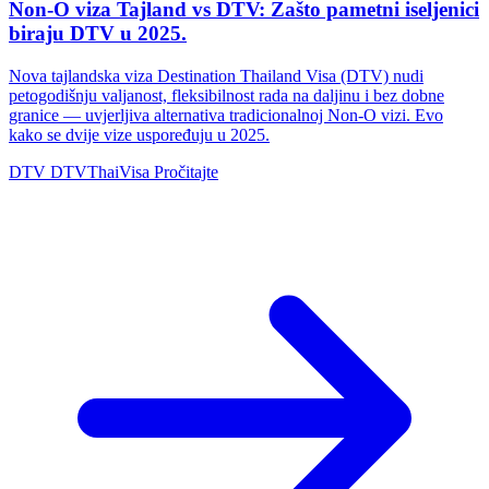
Non-O viza Tajland vs DTV: Zašto pametni iseljenici
biraju DTV u 2025.
Nova tajlandska viza Destination Thailand Visa (DTV) nudi
petogodišnju valjanost, fleksibilnost rada na daljinu i bez dobne
granice — uvjerljiva alternativa tradicionalnoj Non-O vizi. Evo
kako se dvije vize uspoređuju u 2025.
DTV
DTVThaiVisa
Pročitajte