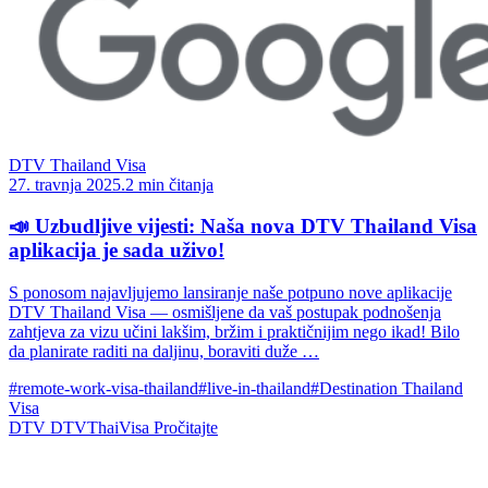
DTV Thailand Visa
27. travnja 2025.
2 min čitanja
📣 Uzbudljive vijesti: Naša nova DTV Thailand Visa
aplikacija je sada uživo!
S ponosom najavljujemo lansiranje naše potpuno nove aplikacije
DTV Thailand Visa — osmišljene da vaš postupak podnošenja
zahtjeva za vizu učini lakšim, bržim i praktičnijim nego ikad! Bilo
da planirate raditi na daljinu, boraviti duže …
#remote-work-visa-thailand
#live-in-thailand
#Destination Thailand
Visa
DTV
DTVThaiVisa
Pročitajte