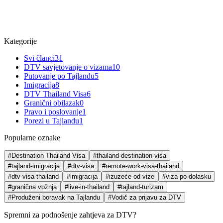
Kategorije
Svi članci
31
DTV savjetovanje o vizama
10
Putovanje po Tajlandu
5
Imigracija
8
DTV Thailand Visa
6
Granični obilazak
0
Pravo i poslovanje
1
Porezi u Tajlandu
1
Popularne oznake
#Destination Thailand Visa
#thailand-destination-visa
#tajland-imigracija
#dtv-visa
#remote-work-visa-thailand
#dtv-visa-thailand
#imigracija
#izuzeće-od-vize
#viza-po-dolasku
#granična vožnja
#live-in-thailand
#tajland-turizam
#Produženi boravak na Tajlandu
#Vodič za prijavu za DTV
Spremni za podnošenje zahtjeva za DTV?