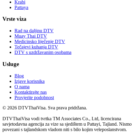
Krabi
Pattaya
Vrste viza
Rad na daljinu DTV
Muay Thai DTV
Medicinsko liječenje DTV
Tečajevi kuhanja DTV
DTV s uzdržavanim osobama
Usluge
Blog
Izjave korisnika
O nama
Kontaktirajte nas
Provjerite podobnost
© 2026 DTVThaiVisa. Sva prava pridržana.
DTVThaiVisa vodi tvrtka TM Associates Co., Ltd, licencirana
savjetodavna agencija za vize sa sjedištem u Pattayi, Tajland. Nismo
povezani s tajlandskom vladom niti s bilo kojim veleposlanstvom.