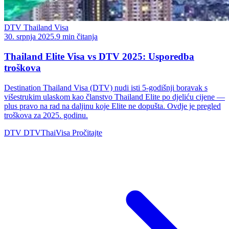
DTV Thailand Visa
30. srpnja 2025.
9 min čitanja
Thailand Elite Visa vs DTV 2025: Usporedba
troškova
Destination Thailand Visa (DTV) nudi isti 5-godišnji boravak s
višestrukim ulaskom kao članstvo Thailand Elite po djeliću cijene —
plus pravo na rad na daljinu koje Elite ne dopušta. Ovdje je pregled
troškova za 2025. godinu.
DTV
DTVThaiVisa
Pročitajte