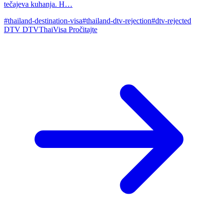
tečajeva kuhanja. H…
#thailand-destination-visa
#thailand-dtv-rejection
#dtv-rejected
DTV
DTVThaiVisa
Pročitajte