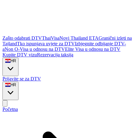
Zašto odabrati DTVThaiVisa
Novi Thailand ETA
Granični izleti na
Tajland
Tko ispunjava uvjete za DTV
Izbjegnite odbijanje DTV-
a
Non O-Visa u odnosu na DTV
Elite Visa u odnosu na DTV
Kupite DTV vizu
Rezervacija taksija
HR
Prijavite se za DTV
HR
Početna