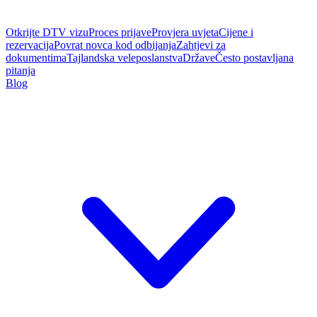
Otkrijte DTV vizu
Proces prijave
Provjera uvjeta
Cijene i
rezervacija
Povrat novca kod odbijanja
Zahtjevi za
dokumentima
Tajlandska veleposlanstva
Države
Često postavljana
pitanja
Blog