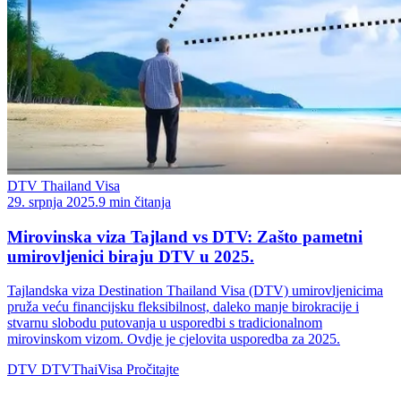
DTV Thailand Visa
29. srpnja 2025.
9 min čitanja
Mirovinska viza Tajland vs DTV: Zašto pametni
umirovljenici biraju DTV u 2025.
Tajlandska viza Destination Thailand Visa (DTV) umirovljenicima
pruža veću financijsku fleksibilnost, daleko manje birokracije i
stvarnu slobodu putovanja u usporedbi s tradicionalnom
mirovinskom vizom. Ovdje je cjelovita usporedba za 2025.
DTV
DTVThaiVisa
Pročitajte