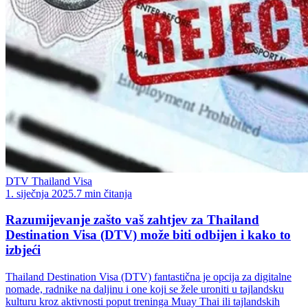
DTV Thailand Visa
1. siječnja 2025.
7 min čitanja
Razumijevanje zašto vaš zahtjev za Thailand
Destination Visa (DTV) može biti odbijen i kako to
izbjeći
Thailand Destination Visa (DTV) fantastična je opcija za digitalne
nomade, radnike na daljinu i one koji se žele uroniti u tajlandsku
kulturu kroz aktivnosti poput treninga Muay Thai ili tajlandskih