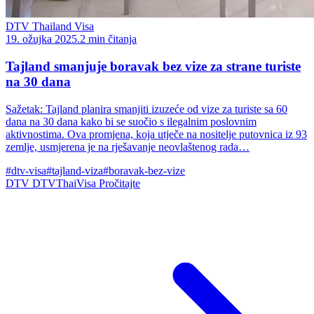
DTV Thailand Visa
19. ožujka 2025.
2 min čitanja
Tajland smanjuje boravak bez vize za strane turiste
na 30 dana
Sažetak: Tajland planira smanjiti izuzeće od vize za turiste sa 60
dana na 30 dana kako bi se suočio s ilegalnim poslovnim
aktivnostima. Ova promjena, koja utječe na nositelje putovnica iz 93
zemlje, usmjerena je na rješavanje neovlaštenog rada…
#dtv-visa
#tajland-viza
#boravak-bez-vize
DTV
DTVThaiVisa
Pročitajte