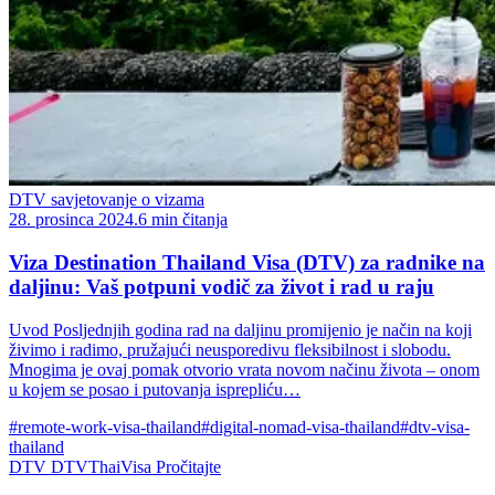
DTV savjetovanje o vizama
28. prosinca 2024.
6 min čitanja
Viza Destination Thailand Visa (DTV) za radnike na
daljinu: Vaš potpuni vodič za život i rad u raju
Uvod Posljednjih godina rad na daljinu promijenio je način na koji
živimo i radimo, pružajući neusporedivu fleksibilnost i slobodu.
Mnogima je ovaj pomak otvorio vrata novom načinu života – onom
u kojem se posao i putovanja isprepliću…
#remote-work-visa-thailand
#digital-nomad-visa-thailand
#dtv-visa-
thailand
DTV
DTVThaiVisa
Pročitajte