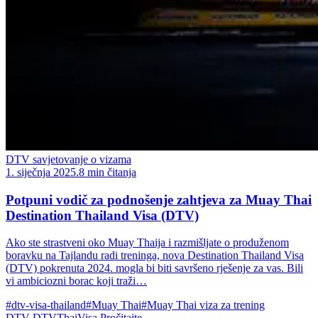
DTV savjetovanje o vizama
1. siječnja 2025.
8 min čitanja
Potpuni vodič za podnošenje zahtjeva za Muay Thai
Destination Thailand Visa (DTV)
Ako ste strastveni oko Muay Thaija i razmišljate o produženom
boravku na Tajlandu radi treninga, nova Destination Thailand Visa
(DTV) pokrenuta 2024. mogla bi biti savršeno rješenje za vas. Bili
vi ambiciozni borac koji traži…
#dtv-visa-thailand
#Muay Thai
#Muay Thai viza za trening
DTV
DTVThaiVisa
Pročitajte