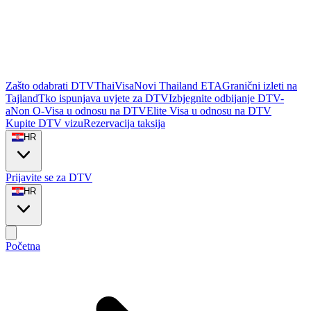
Zašto odabrati DTVThaiVisa
Novi Thailand ETA
Granični izleti na
Tajland
Tko ispunjava uvjete za DTV
Izbjegnite odbijanje DTV-
a
Non O-Visa u odnosu na DTV
Elite Visa u odnosu na DTV
Kupite DTV vizu
Rezervacija taksija
HR
Prijavite se za DTV
HR
Početna