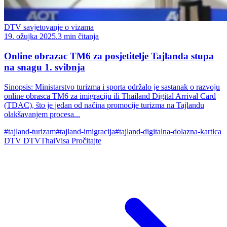
DTV savjetovanje o vizama
19. ožujka 2025.
3 min čitanja
Online obrazac TM6 za posjetitelje Tajlanda stupa
na snagu 1. svibnja
Sinopsis: Ministarstvo turizma i sporta održalo je sastanak o razvoju
online obrasca TM6 za imigraciju ili Thailand Digital Arrival Card
(TDAC), što je jedan od načina promocije turizma na Tajlandu
olakšavanjem procesa...
#tajland-turizam
#tajland-imigracija
#tajland-digitalna-dolazna-kartica
DTV
DTVThaiVisa
Pročitajte