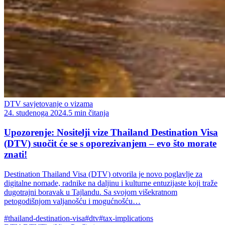
DTV savjetovanje o vizama
24. studenoga 2024.
5 min čitanja
Upozorenje: Nositelji vize Thailand Destination Visa
(DTV) suočit će se s oporezivanjem – evo što morate
znati!
Destination Thailand Visa (DTV) otvorila je novo poglavlje za
digitalne nomade, radnike na daljinu i kulturne entuzijaste koji traže
dugotrajni boravak u Tajlandu. Sa svojom višekratnom
petogodišnjom valjanošću i mogućnošću…
#thailand-destination-visa
#dtv
#tax-implications