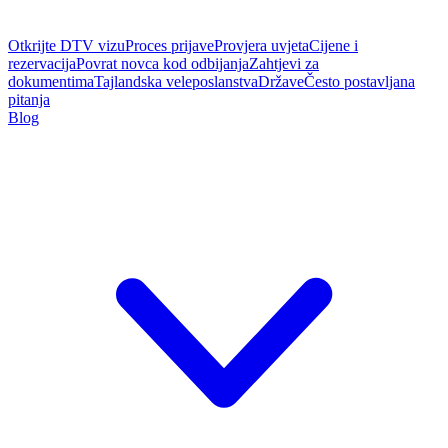
Otkrijte DTV vizu
Proces prijave
Provjera uvjeta
Cijene i
rezervacija
Povrat novca kod odbijanja
Zahtjevi za
dokumentima
Tajlandska veleposlanstva
Države
Često postavljana
pitanja
Blog