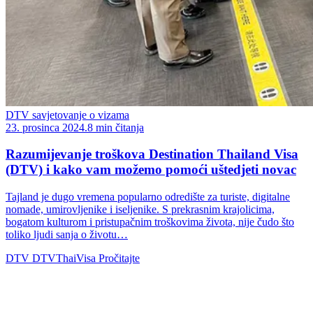
DTV savjetovanje o vizama
23. prosinca 2024.
8 min čitanja
Razumijevanje troškova Destination Thailand Visa
(DTV) i kako vam možemo pomoći uštedjeti novac
Tajland je dugo vremena popularno odredište za turiste, digitalne
nomade, umirovljenike i iseljenike. S prekrasnim krajolicima,
bogatom kulturom i pristupačnim troškovima života, nije čudo što
toliko ljudi sanja o životu…
DTV
DTVThaiVisa
Pročitajte