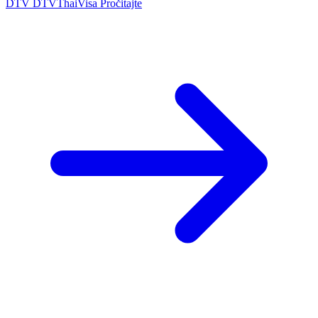
DTV
DTVThaiVisa
Pročitajte