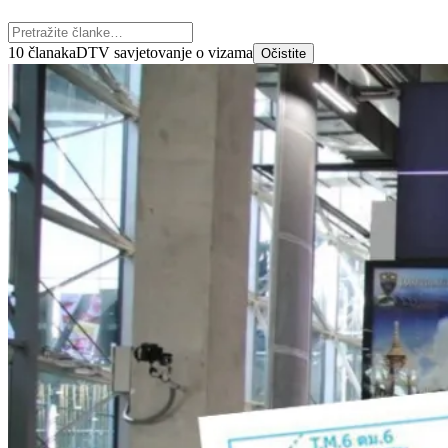
10 članaka
DTV savjetovanje o vizama
Očistite