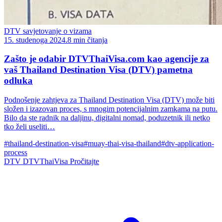
DTV savjetovanje o vizama
15. studenoga 2024.
8 min čitanja
Zašto je odabir DTVThaiVisa.com kao agencije za
vaš Thailand Destination Visa (DTV) pametna
odluka
Podnošenje zahtjeva za Thailand Destination Visa (DTV) može biti
složen i izazovan proces, s mnogim potencijalnim zamkama na putu.
Bilo da ste radnik na daljinu, digitalni nomad, poduzetnik ili netko
tko želi useliti…
#thailand-destination-visa
#muay-thai-visa-thailand
#dtv-application-
process
DTV
DTVThaiVisa
Pročitajte