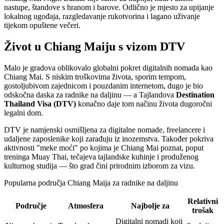
nastupe, štandove s hranom i barove. Odlično je mjesto za upijanje
lokalnog ugođaja, razgledavanje rukotvorina i lagano uživanje
tijekom opuštene večeri.
Život u Chiang Maiju s vizom DTV
Malo je gradova oblikovalo globalni pokret digitalnih nomada kao
Chiang Mai. S niskim troškovima života, sporim tempom,
gostoljubivom zajednicom i pouzdanim internetom, dugo je bio
odskočna daska za radnike na daljinu — a Tajlandova
Destination
Thailand Visa (DTV)
konačno daje tom načinu života dugoročni
legalni dom.
DTV je namjenski osmišljena za digitalne nomade, freelancere i
udaljene zaposlenike koji zarađuju iz inozemstva. Također pokriva
aktivnosti "meke moći" po kojima je Chiang Mai poznat, poput
treninga Muay Thai, tečajeva tajlandske kuhinje i produženog
kulturnog studija — što grad čini prirodnim izborom za vizu.
Popularna područja Chiang Maija za radnike na daljinu
Relativni
Područje
Atmosfera
Najbolje za
trošak
Digitalni nomadi koji