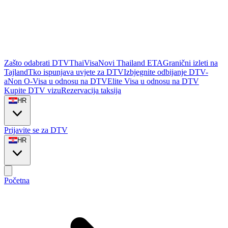
Zašto odabrati DTVThaiVisa
Novi Thailand ETA
Granični izleti na
Tajland
Tko ispunjava uvjete za DTV
Izbjegnite odbijanje DTV-
a
Non O-Visa u odnosu na DTV
Elite Visa u odnosu na DTV
Kupite DTV vizu
Rezervacija taksija
HR
Prijavite se za DTV
HR
Početna