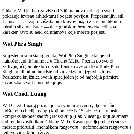
Chiang Mai je dom za više od 300 hramova, od kojih svaki
pokazuje izvrsnu arhitekturu i bogatu povijest. Prepoznatljivi stil
Lanna — sa svojim višeslojnim krovovima, rezbarenim tikom i
mirnim slikama Bude — daje gradskim
hramovima
jedinstven
karakter. Ovo su neki od hramova koje morate posjetiti.
Wat Phra Singh
Smješten u srcu starog grada, Wat Phra Singh jedan je od
najpoštovanijih hramova u Chiang Maiju. Poznat po svojoj
zadivljujućoj arhitekturi u stilu Lanna i svetom liku Bude Phra
Singh, nudi mirno utočište od vreve izvan njegovih zidova.
Pozlaćena knjižnica svetih spisa jedan je od najboljih primjera
drvorezbarstva Lanna bilo gdje.
Wat Chedi Luang
Wat Chedi Luang poznat je po svom masivnom, djelomično
uništenom chediju (stupi) koji potječe iz 15. stoljeća. Hramski
kompleks također sadrži gradski stup (Lak Mueang), koji se smatra
duhovnim zaštitnikom Chiang Maia. Kasno poslijepodne često se
možete pridružiti „monaškom razgovoru", neformalnom razgovoru s
redovnicima koji tu žive.