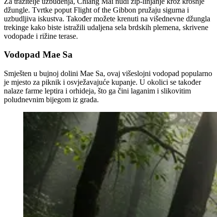
Za tražitelje uzbuđenja, Chiang Mai nudi zip-linjanje kroz krošnje
džungle. Tvrtke poput Flight of the Gibbon pružaju sigurna i
uzbudljiva iskustva. Također možete krenuti na višednevne džungla
trekinge kako biste istražili udaljena sela brdskih plemena, skrivene
vodopade i rižine terase.
Vodopad Mae Sa
Smješten u bujnoj dolini Mae Sa, ovaj višeslojni vodopad popularno
je mjesto za piknik i osvježavajuće kupanje. U okolici se također
nalaze farme leptira i orhideja, što ga čini laganim i slikovitim
poludnevnim bijegom iz grada.