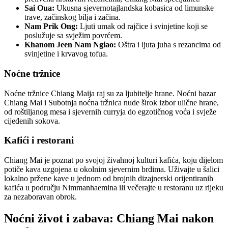
Sai Oua:
Ukusna sjevernotajlandska kobasica od limunske
trave, začinskog bilja i začina.
Nam Prik Ong:
Ljuti umak od rajčice i svinjetine koji se
poslužuje sa svježim povrćem.
Khanom Jeen Nam Ngiao:
Oštra i ljuta juha s rezancima od
svinjetine i krvavog tofua.
Noćne tržnice
Noćne tržnice Chiang Maija raj su za ljubitelje hrane. Noćni bazar
Chiang Mai i Subotnja noćna tržnica nude širok izbor ulične hrane,
od roštiljanog mesa i sjevernih curryja do egzotičnog voća i svježe
cijeđenih sokova.
Kafići i restorani
Chiang Mai je poznat po svojoj živahnoj kulturi kafića, koju dijelom
potiče kava uzgojena u okolnim sjevernim brdima. Uživajte u šalici
lokalno pržene kave u jednom od brojnih dizajnerski orijentiranih
kafića u području Nimmanhaemina ili večerajte u restoranu uz rijeku
za nezaboravan obrok.
Noćni život i zabava: Chiang Mai nakon