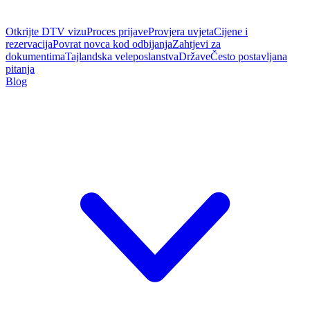
Otkrijte DTV vizu
Proces prijave
Provjera uvjeta
Cijene i
rezervacija
Povrat novca kod odbijanja
Zahtjevi za
dokumentima
Tajlandska veleposlanstva
Države
Često postavljana
pitanja
Blog