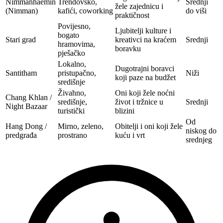
Nimmanhaemin
Trendovsko,
Srednji
žele zajednicu i
(Nimman)
kafići, coworking
do viši
praktičnost
Povijesno,
Ljubitelji kulture i
bogato
Stari grad
kreativci na kraćem
Srednji
hramovima,
boravku
pješačko
Lokalno,
Dugotrajni boravci
Santitham
pristupačno,
Niži
koji paze na budžet
središnje
Živahno,
Oni koji žele noćni
Chang Khlan /
središnje,
život i tržnice u
Srednji
Night Bazaar
turistički
blizini
Od
Hang Dong /
Mirno, zeleno,
Obitelji i oni koji žele
niskog do
predgrađa
prostrano
kuću i vrt
srednjeg