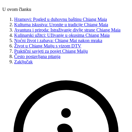
U ovom članku
Hramovi: Pogled u duhovnu baštinu Chiang Maia
Kulturna iskustva: Uronite u tradicije Chiang Maia
Avantura i priroda: Istraživanje divlje strane Chiang Maia
Kulinarski užitci: Uživanje u okusima Chiang Maia
Noćni život i zabava: Chiang Mai nakon mraka
Život u Chiang Maiju s vizom DTV
Praktični savjeti za posjet Chiang Maiju
Često postavljana pitanja
Zaključak