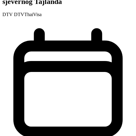
sjevernog Tajlanda
DTV
DTVThaiVisa