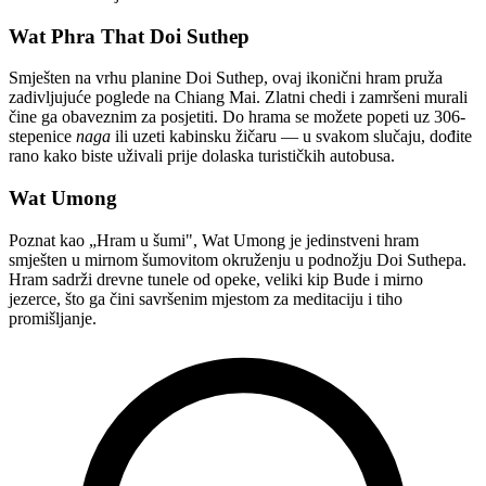
Wat Phra That Doi Suthep
Smješten na vrhu planine Doi Suthep, ovaj ikonični hram pruža
zadivljujuće poglede na Chiang Mai. Zlatni chedi i zamršeni murali
čine ga obaveznim za posjetiti. Do hrama se možete popeti uz 306-
stepenice
naga
ili uzeti kabinsku žičaru — u svakom slučaju, dođite
rano kako biste uživali prije dolaska turističkih autobusa.
Wat Umong
Poznat kao „Hram u šumi", Wat Umong je jedinstveni hram
smješten u mirnom šumovitom okruženju u podnožju Doi Suthepa.
Hram sadrži drevne tunele od opeke, veliki kip Bude i mirno
jezerce, što ga čini savršenim mjestom za meditaciju i tiho
promišljanje.