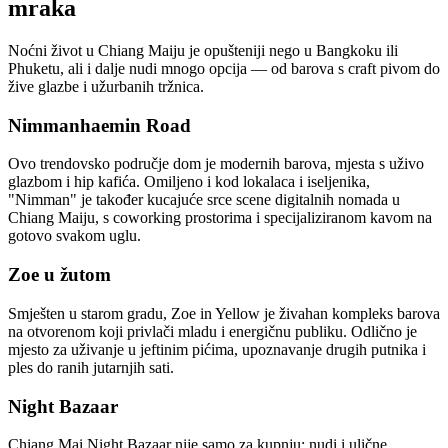
mraka
Noćni život u Chiang Maiju je opušteniji nego u Bangkoku ili
Phuketu, ali i dalje nudi mnogo opcija — od barova s craft pivom do
žive glazbe i užurbanih tržnica.
Nimmanhaemin Road
Ovo trendovsko područje dom je modernih barova, mjesta s uživo
glazbom i hip kafića. Omiljeno i kod lokalaca i iseljenika,
"Nimman" je također kucajuće srce scene digitalnih nomada u
Chiang Maiju, s coworking prostorima i specijaliziranom kavom na
gotovo svakom uglu.
Zoe u žutom
Smješten u starom gradu, Zoe in Yellow je živahan kompleks barova
na otvorenom koji privlači mladu i energičnu publiku. Odlično je
mjesto za uživanje u jeftinim pićima, upoznavanje drugih putnika i
ples do ranih jutarnjih sati.
Night Bazaar
Chiang Mai Night Bazaar nije samo za kupnju; nudi i ulične