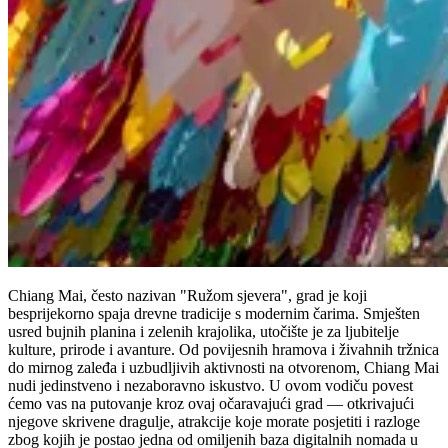
Chiang Mai, često nazivan "Ružom sjevera", grad je koji
besprijekorno spaja drevne tradicije s modernim čarima. Smješten
usred bujnih planina i zelenih krajolika, utočište je za ljubitelje
kulture, prirode i avanture. Od povijesnih hramova i živahnih tržnica
do mirnog zaleđa i uzbudljivih aktivnosti na otvorenom, Chiang Mai
nudi jedinstveno i nezaboravno iskustvo. U ovom vodiču povest
ćemo vas na putovanje kroz ovaj očaravajući grad — otkrivajući
njegove skrivene dragulje, atrakcije koje morate posjetiti i razloge
zbog kojih je postao jedna od omiljenih baza digitalnih nomada u