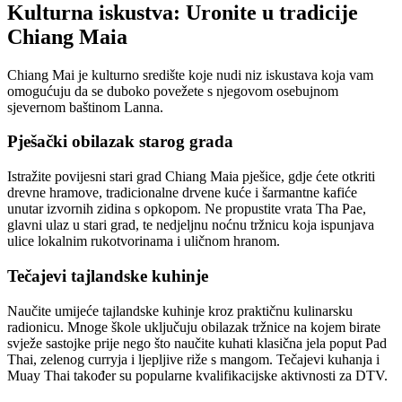
Kulturna iskustva: Uronite u tradicije
Chiang Maia
Chiang Mai je kulturno središte koje nudi niz iskustava koja vam
omogućuju da se duboko povežete s njegovom osebujnom
sjevernom baštinom Lanna.
Pješački obilazak starog grada
Istražite povijesni stari grad Chiang Maia pješice, gdje ćete otkriti
drevne hramove, tradicionalne drvene kuće i šarmantne kafiće
unutar izvornih zidina s opkopom. Ne propustite vrata Tha Pae,
glavni ulaz u stari grad, te nedjeljnu noćnu tržnicu koja ispunjava
ulice lokalnim rukotvorinama i uličnom hranom.
Tečajevi tajlandske kuhinje
Naučite umijeće tajlandske kuhinje kroz praktičnu kulinarsku
radionicu. Mnoge škole uključuju obilazak tržnice na kojem birate
svježe sastojke prije nego što naučite kuhati klasična jela poput Pad
Thai, zelenog curryja i ljepljive riže s mangom. Tečajevi kuhanja i
Muay Thai također su popularne kvalifikacijske aktivnosti za DTV.