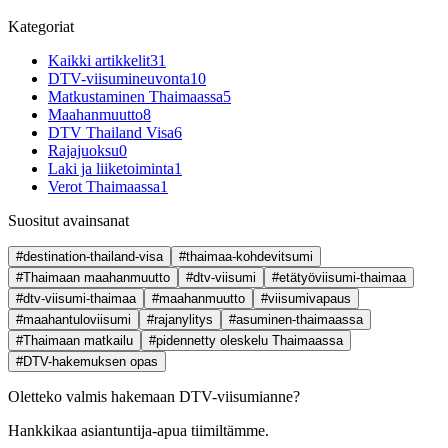
Kategoriat
Kaikki artikkelit
31
DTV-viisumineuvonta
10
Matkustaminen Thaimaassa
5
Maahanmuutto
8
DTV Thailand Visa
6
Rajajuoksu
0
Laki ja liiketoiminta
1
Verot Thaimaassa
1
Suositut avainsanat
#destination-thailand-visa
#thaimaa-kohdevitsumi
#Thaimaan maahanmuutto
#dtv-viisumi
#etätyöviisumi-thaimaa
#dtv-viisumi-thaimaa
#maahanmuutto
#viisumivapaus
#maahantuloviisumi
#rajanylitys
#asuminen-thaimaassa
#Thaimaan matkailu
#pidennetty oleskelu Thaimaassa
#DTV-hakemuksen opas
Oletteko valmis hakemaan DTV-viisumianne?
Hankkikaa asiantuntija-apua tiimiltämme.