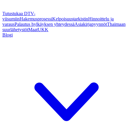
Tutustukaa DTV-
viisumiin
Hakemusprosessi
Kelpoisuustarkistin
Hinnoittelu ja
varaus
Palautus hylkäyksen yhteydessä
Asiakirjapyynnöt
Thaimaan
suurlähetystöt
Maat
UKK
Blogi