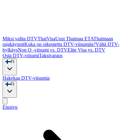
Miksi valita DTVThaiVisa
Uusi Thaimaa ETA
Thaimaan
rajakäynnit
Kuka on oikeutettu DTV-viisumiin?
Vältä DTV-
hylkäys
Non O -viisumi vs. DTV
Elite Visa vs. DTV
Osta DTV-viisumi
Taksivaraus
FI
Hakekaa DTV-viisumia
FI
Etusivu