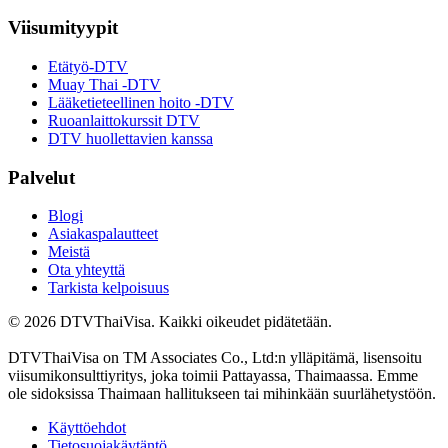
Viisumityypit
Etätyö-DTV
Muay Thai -DTV
Lääketieteellinen hoito -DTV
Ruoanlaittokurssit DTV
DTV huollettavien kanssa
Palvelut
Blogi
Asiakaspalautteet
Meistä
Ota yhteyttä
Tarkista kelpoisuus
© 2026 DTVThaiVisa. Kaikki oikeudet pidätetään.
DTVThaiVisa on TM Associates Co., Ltd:n ylläpitämä, lisensoitu
viisumikonsulttiyritys, joka toimii Pattayassa, Thaimaassa. Emme
ole sidoksissa Thaimaan hallitukseen tai mihinkään suurlähetystöön.
Käyttöehdot
Tietosuojakäytäntö