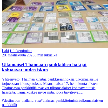
Laki ja liiketoiminta
20. maaliskuuta 2025
3 min lukuaika
Ulkomaiset Thaimaan pankkitilien hakijat
kohtaavat uuden iskun
Yhteenveto: Thaimaa kiristää pankkisäännöksiä ulkomaalaisille
torjuessaan talouspetoksia. Maanantaista 17. helmikuuta alkaen
Thaimaassa pankkitiliä avaavat ulkomaalaiset kohtaavat uusia
haasteita. Tämä koskee myös niitä, jotka tarvitsevat…
#destination-thailand-visa
#thaimaa-pankkitoiminta
#ulkomaalaisten-
pankkitilit