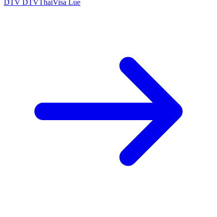
DTV
DTVThaiVisa
Lue