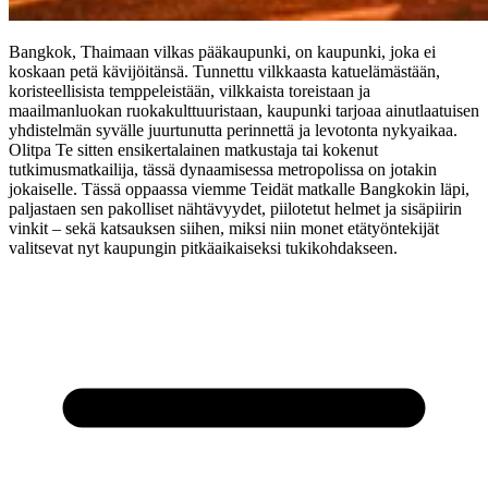
Bangkok, Thaimaan vilkas pääkaupunki, on kaupunki, joka ei
koskaan petä kävijöitänsä. Tunnettu vilkkaasta katuelämästään,
koristeellisista temppeleistään, vilkkaista toreistaan ja
maailmanluokan ruokakulttuuristaan, kaupunki tarjoaa ainutlaatuisen
yhdistelmän syvälle juurtunutta perinnettä ja levotonta nykyaikaa.
Olitpa Te sitten ensikertalainen matkustaja tai kokenut
tutkimusmatkailija, tässä dynaamisessa metropolissa on jotakin
jokaiselle. Tässä oppaassa viemme Teidät matkalle Bangkokin läpi,
paljastaen sen pakolliset nähtävyydet, piilotetut helmet ja sisäpiirin
vinkit – sekä katsauksen siihen, miksi niin monet etätyöntekijät
valitsevat nyt kaupungin pitkäaikaiseksi tukikohdakseen.