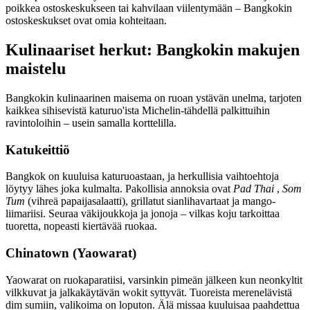
poikkea ostoskeskukseen tai kahvilaan viilentymään – Bangkokin
ostoskeskukset ovat omia kohteitaan.
Kulinaariset herkut: Bangkokin makujen
maistelu
Bangkokin kulinaarinen maisema on ruoan ystävän unelma, tarjoten
kaikkea sihisevistä katuruo'ista Michelin-tähdellä palkittuihin
ravintoloihin – usein samalla korttelilla.
Katukeittiö
Bangkok on kuuluisa katuruoastaan, ja herkullisia vaihtoehtoja
löytyy lähes joka kulmalta. Pakollisia annoksia ovat
Pad Thai
,
Som
Tum
(vihreä papaijasalaatti), grillatut sianlihavartaat ja mango-
liimariisi. Seuraa väkijoukkoja ja jonoja – vilkas koju tarkoittaa
tuoretta, nopeasti kiertävää ruokaa.
Chinatown (Yaowarat)
Yaowarat on ruokaparatiisi, varsinkin pimeän jälkeen kun neonkyltit
vilkkuvat ja jalkakäytävän wokit syttyvät. Tuoreista merenelävistä
dim sumiin, valikoima on loputon. Älä missaa kuuluisaa paahdettua