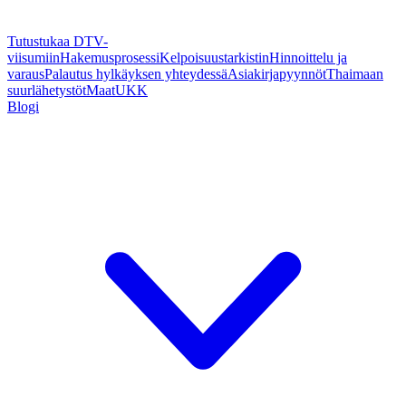
Tutustukaa DTV-
viisumiin
Hakemusprosessi
Kelpoisuustarkistin
Hinnoittelu ja
varaus
Palautus hylkäyksen yhteydessä
Asiakirjapyynnöt
Thaimaan
suurlähetystöt
Maat
UKK
Blogi