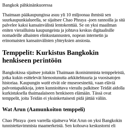
Bangkok pähkinänkuoressa
Thaimaan pääkaupungissa asuu yli 10 miljoonaa ihmistä sen
suurkaupunkialueella, se sijaitsee Chao Phraya -joen rannoilla ja sitä
palvelee kaksi kansainvälistä lentokenttää. Se on yksi maailman
eniten vierailluista kaupungeista ja johtava keskus digitaalisille
nomadeille alhaisten elinkustannusten, nopean internetin ja
erinomaisten kansainvälisten yhteyksien ansiosta.
Temppelit: Kurkistus Bangkokin
henkiseen perintöön
Bangkokissa sijaitsee joitakin Thaimaan ikonisimmista temppeleistä,
jotka kukin esittelevät hienostunutta arkkitehtuuria ja vuosisatojen
historiaa. Kaupungin
watit
eivät ole museoesineitä, vaan eläviä
palvontapaikkoja, joten kunnioittava vierailu palkitsee Teidät aidolla
kurkistuksella thaimaalaiseen henkiseen elämään. Tässä ovat
temppelit, joita Teidän ei yksinkertaisesti pidä jättää väliin.
Wat Arun (Aamunkoiton temppeli)
Chao Phraya -joen varrella sijaitseva Wat Arun on yksi Bangkokin
tunnistettavimmista maamerkeistä. Sen kohoava keskustorni eli