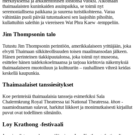
merkityksensä ja arkkitehtonisen loistonsa vuoksi. Aikoinaan
thaimaalaisten kuninkaiden asuinpaikka, se toimii nyt
seremoniallisena paikkana ja suurena turistikohteena. Varaa
vähintään puoli päivää tutustuaksesi sen laajoihin pihoihin,
kullattuihin saleihin ja viereiseen Wat Phra Kaew -temppeliin.
Jim Thompsonin talo
Tutustu Jim Thompsonin perintöön, amerikkalaiseen yrittäjään, joka
elvytti Thaimaan silkkiteollisuuden toisen maailmansodan jälkeen.
Hänen perinteinen tiakkipuutalonsa, joka toimii nyt museona,
esittelee hänen taidekokoelmaansa ja tarjoaa kiehtovia näkemyksiä
thaimaalaiseen muotoiluun ja kulttuuriin – rauhallinen vihreä keidas
keskellä kaupunkia.
Thaimaalaiset tanssiesitykset
Koe perinteisiä thaimaalaisia tansseja esimerkiksi Sala
Chalermkrung Royal Theatressa tai National Theatressa.
khon
-
naamiodraaman sulavat, harkitut liikkeet ja monimutkaisesti kirjaillut
puvut ovat todellinen silmänilo.
Loy Krathong -festivaali