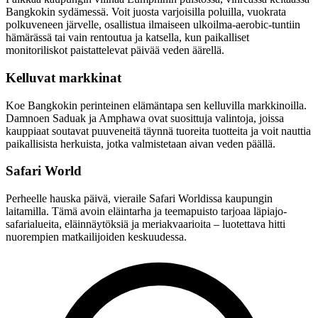
Bangkokin sydämessä. Voit juosta varjoisilla poluilla, vuokrata
polkuveneen järvelle, osallistua ilmaiseen ulkoilma-aerobic-tuntiin
hämärässä tai vain rentoutua ja katsella, kun paikalliset
monitoriliskot paistattelevat päivää veden äärellä.
Kelluvat markkinat
Koe Bangkokin perinteinen elämäntapa sen kelluvilla markkinoilla.
Damnoen Saduak ja Amphawa ovat suosittuja valintoja, joissa
kauppiaat soutavat puuveneitä täynnä tuoreita tuotteita ja voit nauttia
paikallisista herkuista, jotka valmistetaan aivan veden päällä.
Safari World
Perheelle hauska päivä, vieraile Safari Worldissa kaupungin
laitamilla. Tämä avoin eläintarha ja teemapuisto tarjoaa läpiajo-
safarialueita, eläinnäytöksiä ja meriakvaarioita – luotettava hitti
nuorempien matkailijoiden keskuudessa.