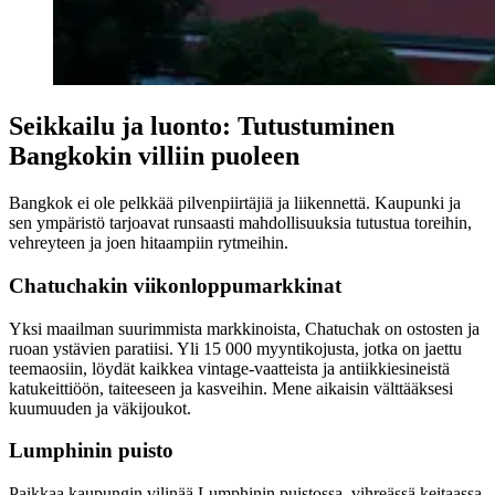
Seikkailu ja luonto: Tutustuminen
Bangkokin villiin puoleen
Bangkok ei ole pelkkää pilvenpiirtäjiä ja liikennettä. Kaupunki ja
sen ympäristö tarjoavat runsaasti mahdollisuuksia tutustua toreihin,
vehreyteen ja joen hitaampiin rytmeihin.
Chatuchakin viikonloppumarkkinat
Yksi maailman suurimmista markkinoista, Chatuchak on ostosten ja
ruoan ystävien paratiisi. Yli 15 000 myyntikojusta, jotka on jaettu
teemaosiin, löydät kaikkea vintage-vaatteista ja antiikkiesineistä
katukeittiöön, taiteeseen ja kasveihin. Mene aikaisin välttääksesi
kuumuuden ja väkijoukot.
Lumphinin puisto
Paikkaa kaupungin vilinää Lumphinin puistossa, vihreässä keitaassa