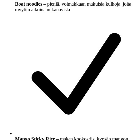
Boat noodles
– pieniä, voimakkaan makuisia kulhoja, joita
myytiin aikoinaan kanavista
Mango Sticky Rice
– makea kookosriisi kypsän mangon