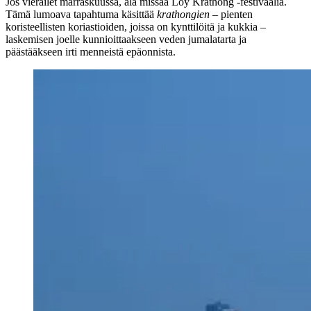
Jos vierailet marraskuussa, älä missaa Loy Krathong -festivaalia.
Tämä lumoava tapahtuma käsittää
krathongien
– pienten
koristeellisten koriastioiden, joissa on kynttilöitä ja kukkia –
laskemisen joelle kunnioittaakseen veden jumalatarta ja
päästääkseen irti menneistä epäonnista.