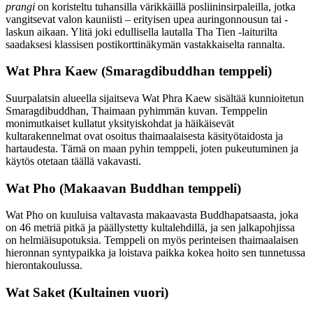
prangi
on koristeltu tuhansilla värikkäillä posliininsirpaleilla, jotka
vangitsevat valon kauniisti – erityisen upea auringonnousun tai -
laskun aikaan. Ylitä joki edullisella lautalla Tha Tien -laiturilta
saadaksesi klassisen postikorttinäkymän vastakkaiselta rannalta.
Wat Phra Kaew (Smaragdibuddhan temppeli)
Suurpalatsin alueella sijaitseva Wat Phra Kaew sisältää kunnioitetun
Smaragdibuddhan, Thaimaan pyhimmän kuvan. Temppelin
monimutkaiset kullatut yksityiskohdat ja häikäisevät
kultarakennelmat ovat osoitus thaimaalaisesta käsityötaidosta ja
hartaudesta. Tämä on maan pyhin temppeli, joten pukeutuminen ja
käytös otetaan täällä vakavasti.
Wat Pho (Makaavan Buddhan temppeli)
Wat Pho on kuuluisa valtavasta makaavasta Buddhapatsaasta, joka
on 46 metriä pitkä ja päällystetty kultalehdillä, ja sen jalkapohjissa
on helmiäisupotuksia. Temppeli on myös perinteisen thaimaalaisen
hieronnan syntypaikka ja loistava paikka kokea hoito sen tunnetussa
hierontakoulussa.
Wat Saket (Kultainen vuori)