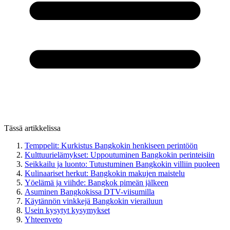
Tässä artikkelissa
Temppelit: Kurkistus Bangkokin henkiseen perintöön
Kulttuurielämykset: Uppoutuminen Bangkokin perinteisiin
Seikkailu ja luonto: Tutustuminen Bangkokin villiin puoleen
Kulinaariset herkut: Bangkokin makujen maistelu
Yöelämä ja viihde: Bangkok pimeän jälkeen
Asuminen Bangkokissa DTV-viisumilla
Käytännön vinkkejä Bangkokin vierailuun
Usein kysytyt kysymykset
Yhteenveto