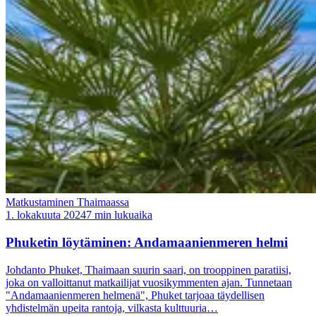
Matkustaminen Thaimaassa
1. lokakuuta 2024
7 min lukuaika
Phuketin löytäminen: Andamaanienmeren helmi
Johdanto Phuket, Thaimaan suurin saari, on trooppinen paratiisi,
joka on valloittanut matkailijat vuosikymmenten ajan. Tunnetaan
"Andamaanienmeren helmenä", Phuket tarjoaa täydellisen
yhdistelmän upeita rantoja, vilkasta kulttuuria…