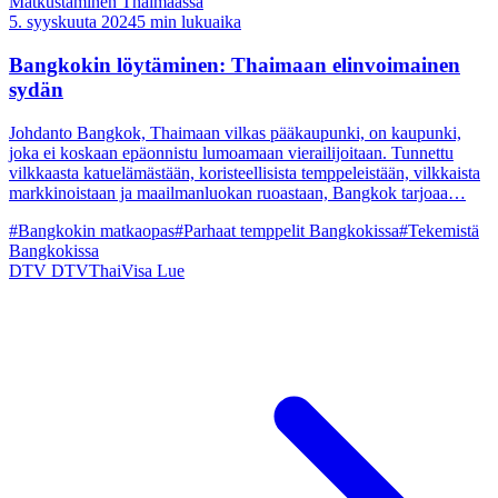
Matkustaminen Thaimaassa
5. syyskuuta 2024
5 min lukuaika
Bangkokin löytäminen: Thaimaan elinvoimainen
sydän
Johdanto Bangkok, Thaimaan vilkas pääkaupunki, on kaupunki,
joka ei koskaan epäonnistu lumoamaan vierailijoitaan. Tunnettu
vilkkaasta katuelämästään, koristeellisista temppeleistään, vilkkaista
markkinoistaan ja maailmanluokan ruoastaan, Bangkok tarjoaa…
#Bangkokin matkaopas
#Parhaat temppelit Bangkokissa
#Tekemistä
Bangkokissa
DTV
DTVThaiVisa
Lue