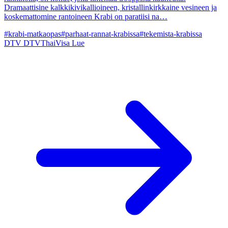
Dramaattisine kalkkikivikallioineen, kristallinkirkkaine vesineen ja
koskemattomine rantoineen Krabi on paratiisi na…
#krabi-matkaopas
#parhaat-rannat-krabissa
#tekemista-krabissa
DTV
DTVThaiVisa
Lue