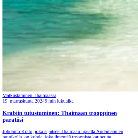
Matkustaminen Thaimaassa
19. marraskuuta 2024
5 min lukuaika
Krabiin tutustuminen: Thaimaan trooppinen
paratiisi
Johdanto Krabi, joka sijaitsee Thaimaan upealla Andamaanien
rannikolla, on kohde, joka ilmentää trooppista kauneutta.