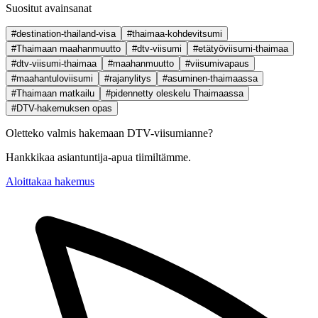
Suositut avainsanat
#destination-thailand-visa
#thaimaa-kohdevitsumi
#Thaimaan maahanmuutto
#dtv-viisumi
#etätyöviisumi-thaimaa
#dtv-viisumi-thaimaa
#maahanmuutto
#viisumivapaus
#maahantuloviisumi
#rajanylitys
#asuminen-thaimaassa
#Thaimaan matkailu
#pidennetty oleskelu Thaimaassa
#DTV-hakemuksen opas
Oletteko valmis hakemaan DTV-viisumianne?
Hankkikaa asiantuntija-apua tiimiltämme.
Aloittakaa hakemus