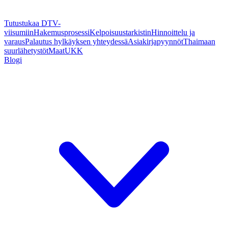
Tutustukaa DTV-
viisumiin
Hakemusprosessi
Kelpoisuustarkistin
Hinnoittelu ja
varaus
Palautus hylkäyksen yhteydessä
Asiakirjapyynnöt
Thaimaan
suurlähetystöt
Maat
UKK
Blogi