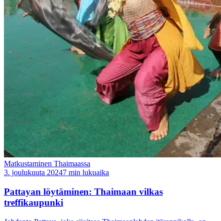
Matkustaminen Thaimaassa
3. joulukuuta 2024
7 min lukuaika
Pattayan löytäminen: Thaimaan vilkas
treffikaupunki