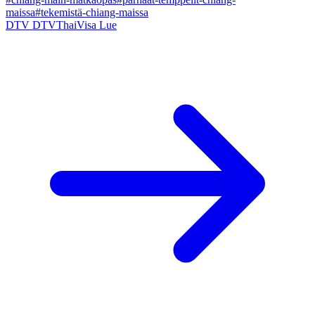
maissa
#tekemistä-chiang-maissa
DTV
DTVThaiVisa
Lue