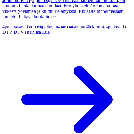
Johdanto Pattaya, joka sijaitsee Thaimaanlahden itärannikolla, on
kaupunki, joka tarjoaa ainutlaatuisen yhdistelmän rantarauhaa,
vilkasta yöelämää ja kulttuurielämyksiä. Eloisasta tunnelmastaan
tunnettu Pattaya houkuttelee…
#pattaya-matkaopas
#pattayan-parhaat-rannat
#tekemista-pattayalla
DTV
DTVThaiVisa
Lue