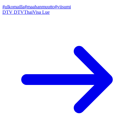
#ulkomailla
#maahanmuutto
#viisumi
DTV
DTVThaiVisa
Lue