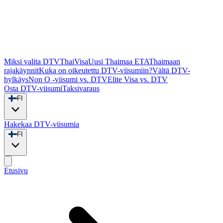
Miksi valita DTVThaiVisa
Uusi Thaimaa ETA
Thaimaan
rajakäynnit
Kuka on oikeutettu DTV-viisumiin?
Vältä DTV-
hylkäys
Non O -viisumi vs. DTV
Elite Visa vs. DTV
Osta DTV-viisumi
Taksivaraus
FI
Hakekaa DTV-viisumia
FI
Etusivu