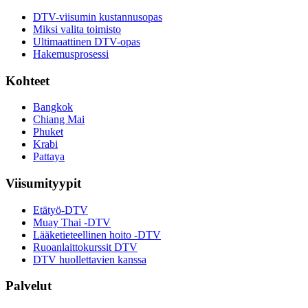
DTV-viisumin kustannusopas
Miksi valita toimisto
Ultimaattinen DTV-opas
Hakemusprosessi
Kohteet
Bangkok
Chiang Mai
Phuket
Krabi
Pattaya
Viisumityypit
Etätyö-DTV
Muay Thai -DTV
Lääketieteellinen hoito -DTV
Ruoanlaittokurssit DTV
DTV huollettavien kanssa
Palvelut