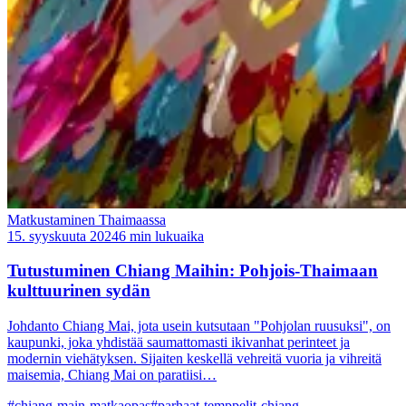
Matkustaminen Thaimaassa
15. syyskuuta 2024
6 min lukuaika
Tutustuminen Chiang Maihin: Pohjois-Thaimaan
kulttuurinen sydän
Johdanto Chiang Mai, jota usein kutsutaan "Pohjolan ruusuksi", on
kaupunki, joka yhdistää saumattomasti ikivanhat perinteet ja
modernin viehätyksen. Sijaiten keskellä vehreitä vuoria ja vihreitä
maisemia, Chiang Mai on paratiisi…
#chiang-main-matkaopas
#parhaat-temppelit-chiang-