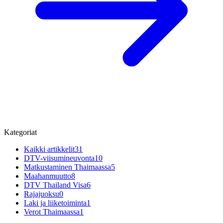
Kategoriat
Kaikki artikkelit
31
DTV-viisumineuvonta
10
Matkustaminen Thaimaassa
5
Maahanmuutto
8
DTV Thailand Visa
6
Rajajuoksu
0
Laki ja liiketoiminta
1
Verot Thaimaassa
1