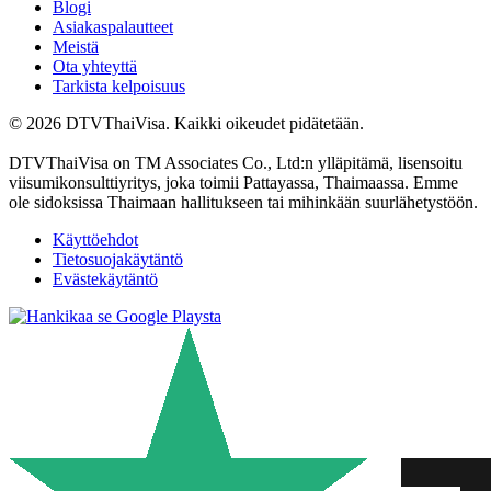
Blogi
Asiakaspalautteet
Meistä
Ota yhteyttä
Tarkista kelpoisuus
© 2026 DTVThaiVisa. Kaikki oikeudet pidätetään.
DTVThaiVisa on TM Associates Co., Ltd:n ylläpitämä, lisensoitu
viisumikonsulttiyritys, joka toimii Pattayassa, Thaimaassa. Emme
ole sidoksissa Thaimaan hallitukseen tai mihinkään suurlähetystöön.
Käyttöehdot
Tietosuojakäytäntö
Evästekäytäntö