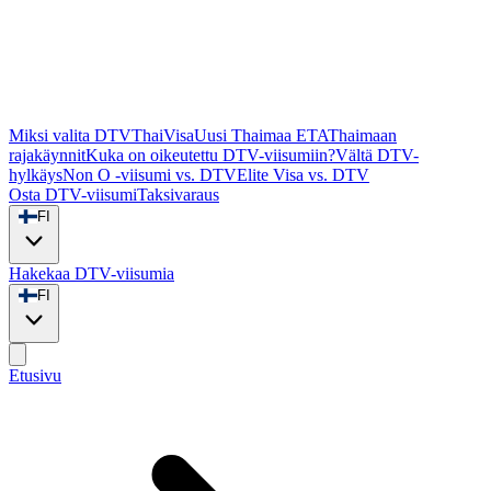
Miksi valita DTVThaiVisa
Uusi Thaimaa ETA
Thaimaan
rajakäynnit
Kuka on oikeutettu DTV-viisumiin?
Vältä DTV-
hylkäys
Non O -viisumi vs. DTV
Elite Visa vs. DTV
Osta DTV-viisumi
Taksivaraus
FI
Hakekaa DTV-viisumia
FI
Etusivu