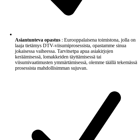
Asiantunteva opastus
: Eurooppalaisena toimistona, jolla on
laaja tietämys DTV-viisumiprosessista, opastamme sinua
jokaisessa vaiheessa. Tarvitsetpa apua asiakirjojen
keräämisessä, lomakkeiden täyttämisessä tai
viisumivaatimusten ymmärtämisessä, olemme täällä tekemässä
prosessista mahdollisimman sujuvan.