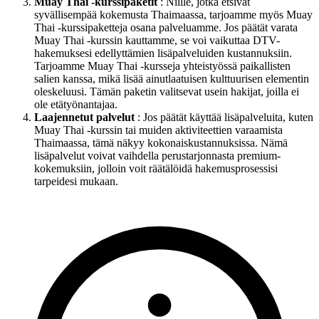
Muay Thai -kurssipaketit
: Niille, jotka etsivät
syvällisempää kokemusta Thaimaassa, tarjoamme myös Muay
Thai -kurssipaketteja osana palveluamme. Jos päätät varata
Muay Thai -kurssin kauttamme, se voi vaikuttaa DTV-
hakemuksesi edellyttämien lisäpalveluiden kustannuksiin.
Tarjoamme Muay Thai -kursseja yhteistyössä paikallisten
salien kanssa, mikä lisää ainutlaatuisen kulttuurisen elementin
oleskeluusi. Tämän paketin valitsevat usein hakijat, joilla ei
ole etätyönantajaa.
Laajennetut palvelut
: Jos päätät käyttää lisäpalveluita, kuten
Muay Thai -kurssin tai muiden aktiviteettien varaamista
Thaimaassa, tämä näkyy kokonaiskustannuksissa. Nämä
lisäpalvelut voivat vaihdella perustarjonnasta premium-
kokemuksiin, jolloin voit räätälöidä hakemusprosessisi
tarpeidesi mukaan.