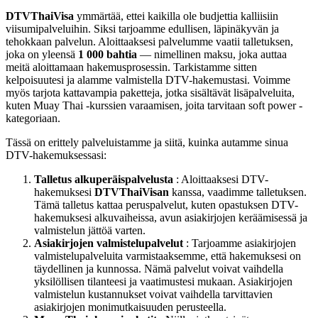
DTVThaiVisa
ymmärtää, ettei kaikilla ole budjettia kalliisiin
viisumipalveluihin. Siksi tarjoamme edullisen, läpinäkyvän ja
tehokkaan palvelun. Aloittaaksesi palvelumme vaatii talletuksen,
joka on yleensä
1 000 bahtia
— nimellinen maksu, joka auttaa
meitä aloittamaan hakemusprosessin. Tarkistamme sitten
kelpoisuutesi ja alamme valmistella DTV-hakemustasi. Voimme
myös tarjota kattavampia paketteja, jotka sisältävät lisäpalveluita,
kuten Muay Thai -kurssien varaamisen, joita tarvitaan soft power -
kategoriaan.
Tässä on erittely palveluistamme ja siitä, kuinka autamme sinua
DTV-hakemuksessasi:
Talletus alkuperäispalvelusta
: Aloittaaksesi DTV-
hakemuksesi
DTVThaiVisan
kanssa, vaadimme talletuksen.
Tämä talletus kattaa peruspalvelut, kuten opastuksen DTV-
hakemuksesi alkuvaiheissa, avun asiakirjojen keräämisessä ja
valmistelun jättöä varten.
Asiakirjojen valmistelupalvelut
: Tarjoamme asiakirjojen
valmistelupalveluita varmistaaksemme, että hakemuksesi on
täydellinen ja kunnossa. Nämä palvelut voivat vaihdella
yksilöllisen tilanteesi ja vaatimustesi mukaan. Asiakirjojen
valmistelun kustannukset voivat vaihdella tarvittavien
asiakirjojen monimutkaisuuden perusteella.