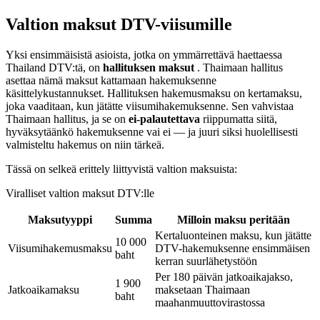
Valtion maksut DTV-viisumille
Yksi ensimmäisistä asioista, jotka on ymmärrettävä haettaessa
Thailand DTV:tä, on
hallituksen maksut
. Thaimaan hallitus
asettaa nämä maksut kattamaan hakemuksenne
käsittelykustannukset. Hallituksen hakemusmaksu on kertamaksu,
joka vaaditaan, kun jätätte viisumihakemuksenne. Sen vahvistaa
Thaimaan hallitus, ja se on
ei-palautettava
riippumatta siitä,
hyväksytäänkö hakemuksenne vai ei — ja juuri siksi huolellisesti
valmisteltu hakemus on niin tärkeä.
Tässä on selkeä erittely liittyvistä valtion maksuista:
Viralliset valtion maksut DTV:lle
Maksutyyppi
Summa
Milloin maksu peritään
Kertaluonteinen maksu, kun jätätte
10 000
Viisumihakemusmaksu
DTV-hakemuksenne ensimmäisen
baht
kerran suurlähetystöön
Per 180 päivän jatkoaikajakso,
1 900
Jatkoaikamaksu
maksetaan Thaimaan
baht
maahanmuuttovirastossa