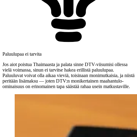
Paluulupaa ei tarvita
Jos aiot poistua Thaimaasta ja palata sinne DTV-viisumisi ollessa
vielä voimassa, sinun ei tarvitse hakea erillistä paluulupaa.
Paluuluvat voivat olla aikaa vieviä, toisinaan monimutkaisia, ja niistä
peritään lisämaksu — joten DTV:n monikertainen maahantulo-
ominaisuus on erinomainen tapa säästää rahaa usein matkustaville.