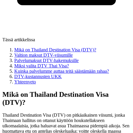
Tässä artikkelissa
Mikä on Thailand Destination Visa (DTV)?
Valtion maksut DTV-viisumille
Palvelumaksut DTV-hakemuksille
Miksi valita DTV Thai Visa?
Kuinka palvelumme auttaa teitä säästämään rahaa?
DTV-kustannusten UKK
Yhteenveto
Mikä on Thailand Destination Visa
(DTV)?
Thailand Destination Visa (DTV) on pitkäaikainen viisumi, jonka
Thaimaan hallitus on ottanut käyttöön houkutellakseen
ulkomaalaisia, jotka haluavat asua Thaimaassa pidempiä aikoja. Sen
huomattava etu on antelias oleskeluaika: voitte oleskella maassa