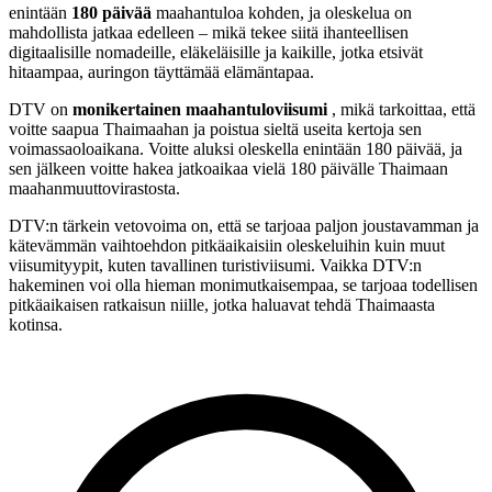
enintään
180 päivää
maahantuloa kohden, ja oleskelua on
mahdollista jatkaa edelleen – mikä tekee siitä ihanteellisen
digitaalisille nomadeille, eläkeläisille ja kaikille, jotka etsivät
hitaampaa, auringon täyttämää elämäntapaa.
DTV on
monikertainen maahantuloviisumi
, mikä tarkoittaa, että
voitte saapua Thaimaahan ja poistua sieltä useita kertoja sen
voimassaoloaikana. Voitte aluksi oleskella enintään 180 päivää, ja
sen jälkeen voitte hakea jatkoaikaa vielä 180 päivälle Thaimaan
maahanmuuttovirastosta.
DTV:n tärkein vetovoima on, että se tarjoaa paljon joustavamman ja
kätevämmän vaihtoehdon pitkäaikaisiin oleskeluihin kuin muut
viisumityypit, kuten tavallinen turistiviisumi. Vaikka DTV:n
hakeminen voi olla hieman monimutkaisempaa, se tarjoaa todellisen
pitkäaikaisen ratkaisun niille, jotka haluavat tehdä Thaimaasta
kotinsa.