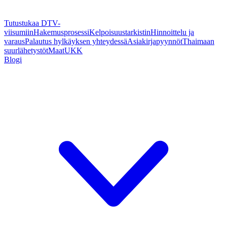
Tutustukaa DTV-
viisumiin
Hakemusprosessi
Kelpoisuustarkistin
Hinnoittelu ja
varaus
Palautus hylkäyksen yhteydessä
Asiakirjapyynnöt
Thaimaan
suurlähetystöt
Maat
UKK
Blogi