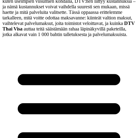
kuten useimpien viisumien kohdalla, DTV:hen liittyy kustannuksia –
ja nämä kustannukset voivat vaihdella suuresti sen mukaan, missä
haette ja mitä palveluita valitsette. Tässä oppaassa erittelemme
tarkalleen, mitä voitte odottaa maksavanne: kiinteät valtion maksut,
vaihtelevat palvelumaksut, joita toimistot veloittavat, ja kuinka
DTV
Thai Visa
auttaa teitä säästämään rahaa läpinäkyvillä paketeilla,
jotka alkavat vain 1 000 bahtin talletuksesta ja palvelumaksuista.