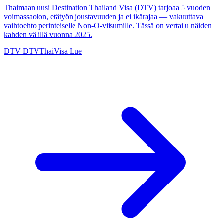
Thaimaan uusi Destination Thailand Visa (DTV) tarjoaa 5 vuoden
voimassaolon, etätyön joustavuuden ja ei ikärajaa — vakuuttava
vaihtoehto perinteiselle Non-O-viisumille. Tässä on vertailu näiden
kahden välillä vuonna 2025.
DTV
DTVThaiVisa
Lue