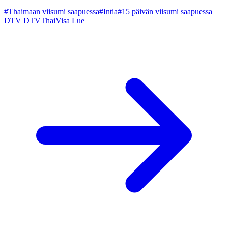
#Thaimaan viisumi saapuessa
#Intia
#15 päivän viisumi saapuessa
DTV
DTVThaiVisa
Lue