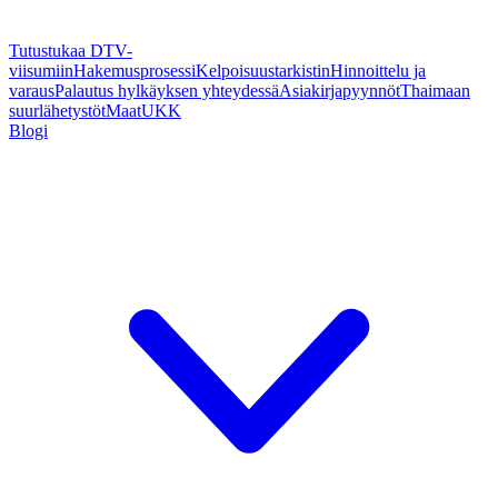
Tutustukaa DTV-
viisumiin
Hakemusprosessi
Kelpoisuustarkistin
Hinnoittelu ja
varaus
Palautus hylkäyksen yhteydessä
Asiakirjapyynnöt
Thaimaan
suurlähetystöt
Maat
UKK
Blogi