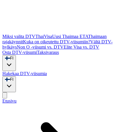
Miksi valita DTVThaiVisa
Uusi Thaimaa ETA
Thaimaan
rajakäynnit
Kuka on oikeutettu DTV-viisumiin?
Vältä DTV-
hylkäys
Non O -viisumi vs. DTV
Elite Visa vs. DTV
Osta DTV-viisumi
Taksivaraus
FI
Hakekaa DTV-viisumia
FI
Etusivu