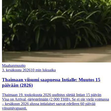
Maahanmuutto
3. kesäkuuta 2026
10 min lukuaika
Thaimaan viisumi saapuessa Intialle: Muutos 15
päivään (2026)
Thaimaan 19. toukokuuta 2026 uudistus siirtää Intian 15 päivän
Visa on Arrival -järjestelmään (2 000 THB). Se ei ole vielä voimassa
– kesäkuun 2026 alussa intialaiset saavat edelleen 60 päivää
viisumivapaasti.