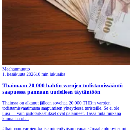
Maahanmuutto
1. kesäkuuta 2026
10 min lukuaika
Thaimaan 20 000 bahtin varojen todistamissääntö
saapuessa pannaan uudelleen täytäntöön
Thaimaa on alkanut jälleen soveltaa 20 000 THB:n varojen
todistamisvaatimusta saapumisen yhteydessä turisteille. Se ei ole
uusi — vain pistotarkastukset ovat palanneet. Tässä mitä mukana
kannattaa olla.
#thaimaan-varojen-todistaminen
#viisumivapaus
#maahantuloviisumi