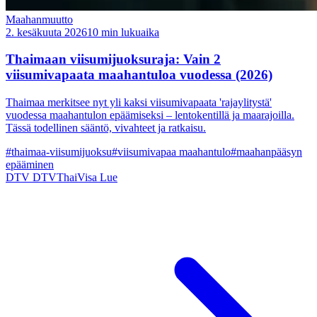
Maahanmuutto
2. kesäkuuta 2026
10 min lukuaika
Thaimaan viisumijuoksuraja: Vain 2
viisumivapaata maahantuloa vuodessa (2026)
Thaimaa merkitsee nyt yli kaksi viisumivapaata 'rajaylitystä'
vuodessa maahantulon epäämiseksi – lentokentillä ja maarajoilla.
Tässä todellinen sääntö, vivahteet ja ratkaisu.
#thaimaa-viisumijuoksu
#viisumivapaa maahantulo
#maahanpääsyn
epääminen
DTV
DTVThaiVisa
Lue