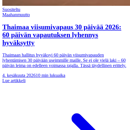
Suositeltu
Maahanmuutto
Thaimaa viisumivapaus 30 päivää 2026:
60 päivän vapautuksen lyhennys
hyväksytty
Thaimaan hallitus hyväksyi 60 päivän viisumivapauden
lyhentämisen 30 päivään useimmille maille. Se ei ole vielä laki – 60
päivän leima on edelleen voimassa rajalla. Tässä täydellinen erittely.
4. kesäkuuta 2026
10 min lukuaika
Lue artikkeli