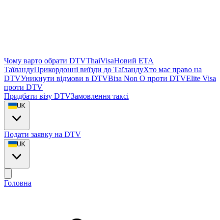
Чому варто обрати DTVThaiVisa
Новий ETA
Таїланду
Прикордонні виїзди до Таїланду
Хто має право на
DTV
Уникнути відмови в DTV
Віза Non O проти DTV
Elite Visa
проти DTV
Придбати візу DTV
Замовлення таксі
UK
Подати заявку на DTV
UK
Головна