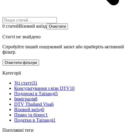
0 статей
Візовий виїзд
Очистити
Статті не знайдено
Спробуйте інший пошуковий запит або приберіть активний
фільтр.
Очистити фільтри
Категорії
Усі статті
31
Консультування з візи DTV
10
Подорожі в Таїланді
5
Імміграція
8
DTV Thailand Visa
6
Візовий виїзд
0
Право та бізнес
1
Податки в Таїланді
1
Популярні теги