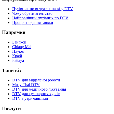
Путівник по витратах на візу DTV
Чому обрати агентство
Найповніший путівник по DTV
Процес подання заявки
Напрямки
Бангкок
Chiang Mai
Пхукет
Крабі
Pattaya
Типи віз
DTV для віддаленої роботи
Muay Thai DTV
DTV для медичного лікування
DTV для кулінарних курсів
DTV з утриманцями
Послуги