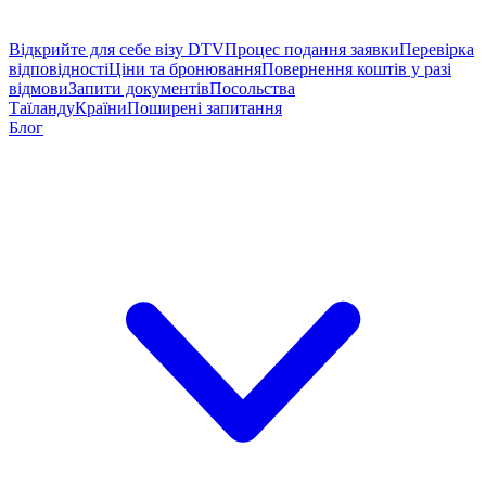
Відкрийте для себе візу DTV
Процес подання заявки
Перевірка
відповідності
Ціни та бронювання
Повернення коштів у разі
відмови
Запити документів
Посольства
Таїланду
Країни
Поширені запитання
Блог