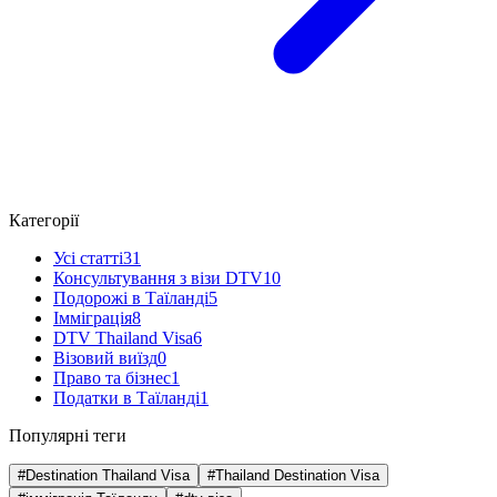
Категорії
Усі статті
31
Консультування з візи DTV
10
Подорожі в Таїланді
5
Імміграція
8
DTV Thailand Visa
6
Візовий виїзд
0
Право та бізнес
1
Податки в Таїланді
1
Популярні теги
#Destination Thailand Visa
#Thailand Destination Visa