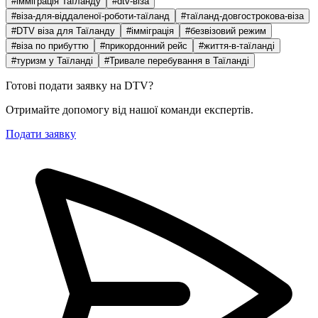
#імміграція Таїланду
#dtv-віза
#віза-для-віддаленої-роботи-таїланд
#таїланд-довгострокова-віза
#DTV віза для Таїланду
#імміграція
#безвізовий режим
#віза по прибуттю
#прикордонний рейс
#життя-в-таїланді
#туризм у Таїланді
#Тривале перебування в Таїланді
Готові подати заявку на DTV?
Отримайте допомогу від нашої команди експертів.
Подати заявку