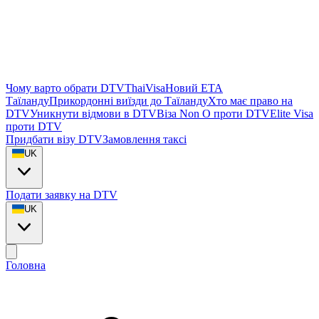
Чому варто обрати DTVThaiVisa
Новий ETA
Таїланду
Прикордонні виїзди до Таїланду
Хто має право на
DTV
Уникнути відмови в DTV
Віза Non O проти DTV
Elite Visa
проти DTV
Придбати візу DTV
Замовлення таксі
UK
Подати заявку на DTV
UK
Головна