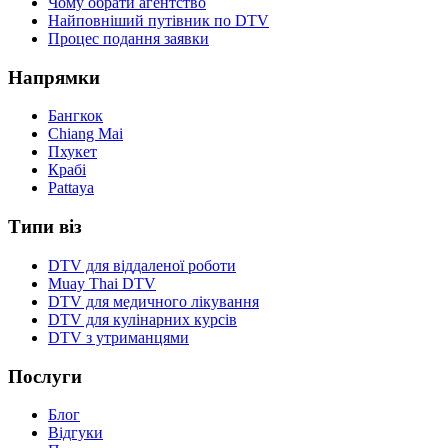
Чому обрати агентство
Найповніший путівник по DTV
Процес подання заявки
Напрямки
Бангкок
Chiang Mai
Пхукет
Крабі
Pattaya
Типи віз
DTV для віддаленої роботи
Muay Thai DTV
DTV для медичного лікування
DTV для кулінарних курсів
DTV з утриманцями
Послуги
Блог
Відгуки