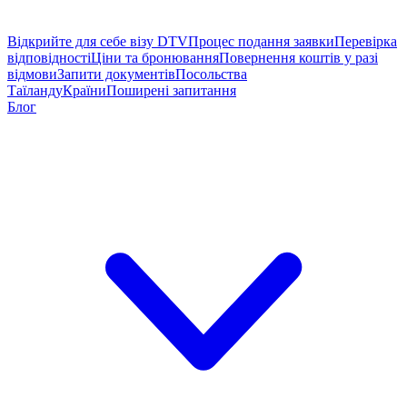
Відкрийте для себе візу DTV
Процес подання заявки
Перевірка
відповідності
Ціни та бронювання
Повернення коштів у разі
відмови
Запити документів
Посольства
Таїланду
Країни
Поширені запитання
Блог