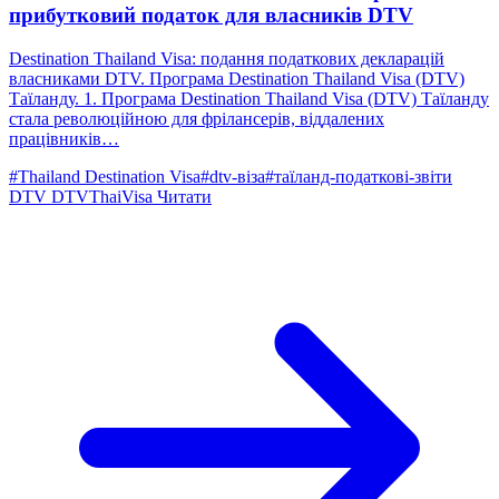
прибутковий податок для власників DTV
Destination Thailand Visa: подання податкових декларацій
власниками DTV. Програма Destination Thailand Visa (DTV)
Таїланду. 1. Програма Destination Thailand Visa (DTV) Таїланду
стала революційною для фрілансерів, віддалених
працівників…
#Thailand Destination Visa
#dtv-віза
#таїланд-податкові-звіти
DTV
DTVThaiVisa
Читати