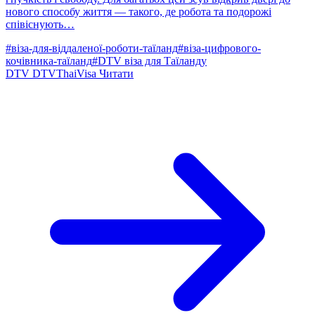
нового способу життя — такого, де робота та подорожі
співіснують…
#віза-для-віддаленої-роботи-таїланд
#віза-цифрового-
кочівника-таїланд
#DTV віза для Таїланду
DTV
DTVThaiVisa
Читати