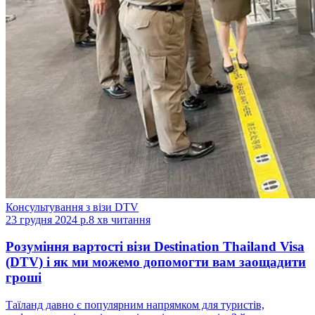
Консультування з візи DTV
23 грудня 2024 р.
8 хв читання
Розуміння вартості візи Destination Thailand Visa
(DTV) і як ми можемо допомогти вам заощадити
гроші
Таїланд давно є популярним напрямком для туристів,