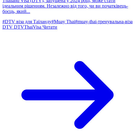
Thailand Visa (DTV), запущена у 2024 році, може стати
ідеальним рішенням. Незалежно від того, чи ви початківець-
боєць, який...
#DTV віза для Таїланду
#Muay Thai
#muay-thai-тренувальна-віза
DTV
DTVThaiVisa
Читати