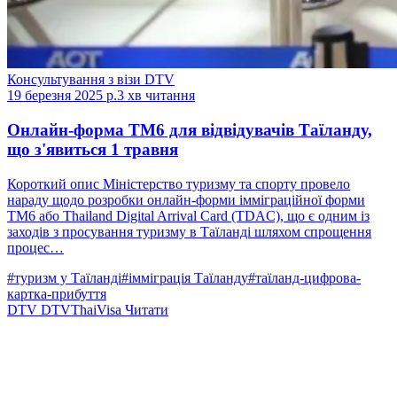
Консультування з візи DTV
19 березня 2025 р.
3 хв читання
Онлайн-форма TM6 для відвідувачів Таїланду,
що з'явиться 1 травня
Короткий опис Міністерство туризму та спорту провело
нараду щодо розробки онлайн-форми імміграційної форми
TM6 або Thailand Digital Arrival Card (TDAC), що є одним із
заходів з просування туризму в Таїланді шляхом спрощення
процес…
#туризм у Таїланді
#імміграція Таїланду
#таїланд-цифрова-
картка-прибуття
DTV
DTVThaiVisa
Читати