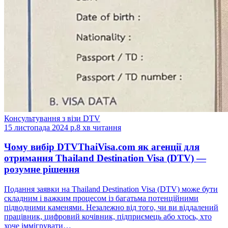
Консультування з візи DTV
15 листопада 2024 р.
8 хв читання
Чому вибір DTVThaiVisa.com як агенції для
отримання Thailand Destination Visa (DTV) —
розумне рішення
Подання заявки на Thailand Destination Visa (DTV) може бути
складним і важким процесом із багатьма потенційними
підводними каменями. Незалежно від того, чи ви віддалений
працівник, цифровий кочівник, підприємець або хтось, хто
хоче іммігрувати…