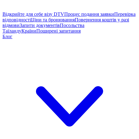
Відкрийте для себе візу DTV
Процес подання заявки
Перевірка
відповідності
Ціни та бронювання
Повернення коштів у разі
відмови
Запити документів
Посольства
Таїланду
Країни
Поширені запитання
Блог