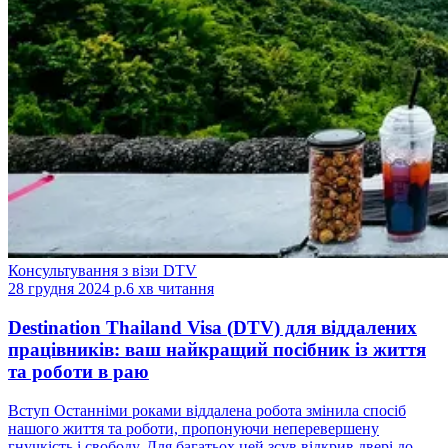
Консультування з візи DTV
28 грудня 2024 р.
6 хв читання
Destination Thailand Visa (DTV) для віддалених
працівників: ваш найкращий посібник із життя
та роботи в раю
Вступ Останніми роками віддалена робота змінила спосіб
нашого життя та роботи, пропонуючи неперевершену
гнучкість і свободу. Для багатьох цей зсув відкрив двері до