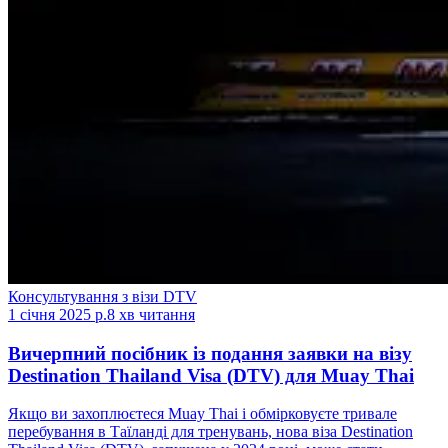
Консультування з візи DTV
1 січня 2025 р.
8 хв читання
Вичерпний посібник із подання заявки на візу
Destination Thailand Visa (DTV) для Muay Thai
Якщо ви захоплюєтеся Muay Thai і обмірковуєте тривале
перебування в Таїланді для тренувань, нова віза Destination