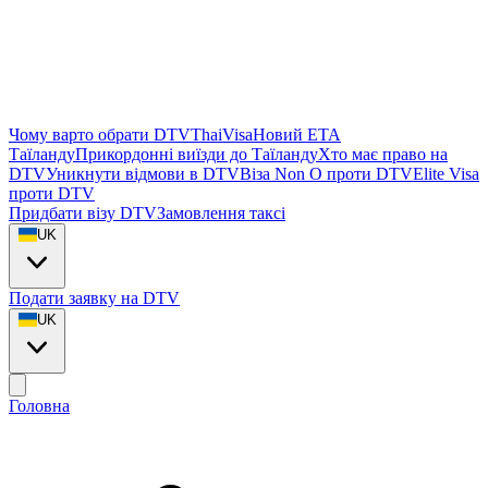
Чому варто обрати DTVThaiVisa
Новий ETA
Таїланду
Прикордонні виїзди до Таїланду
Хто має право на
DTV
Уникнути відмови в DTV
Віза Non O проти DTV
Elite Visa
проти DTV
Придбати візу DTV
Замовлення таксі
UK
Подати заявку на DTV
UK
Головна