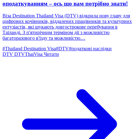
оподаткуванням – ось що вам потрібно знати!
Віза Destination Thailand Visa (DTV) відкрила нову главу для
цифрових кочівників, віддалених працівників та культурних
ентузіастів, які шукають довгострокове перебування в
Таїланді. З п'ятирічним терміном дії з можливістю
багаторазового в'їзду та можливістю…
#Thailand Destination Visa
#DTV
#податкові наслідки
DTV
DTVThaiVisa
Читати