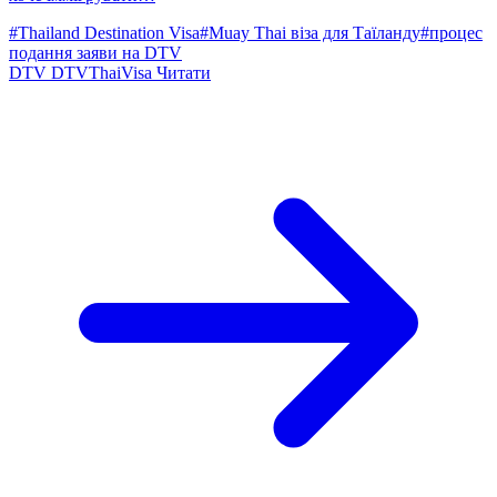
#Thailand Destination Visa
#Muay Thai віза для Таїланду
#процес
подання заяви на DTV
DTV
DTVThaiVisa
Читати