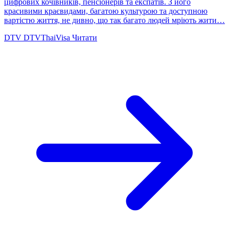
цифрових кочівників, пенсіонерів та експатів. З його
красивими краєвидами, багатою культурою та доступною
вартістю життя, не дивно, що так багато людей мріють жити…
DTV
DTVThaiVisa
Читати