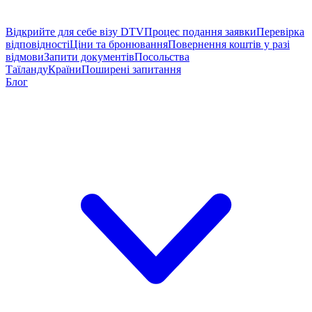
Відкрийте для себе візу DTV
Процес подання заявки
Перевірка
відповідності
Ціни та бронювання
Повернення коштів у разі
відмови
Запити документів
Посольства
Таїланду
Країни
Поширені запитання
Блог