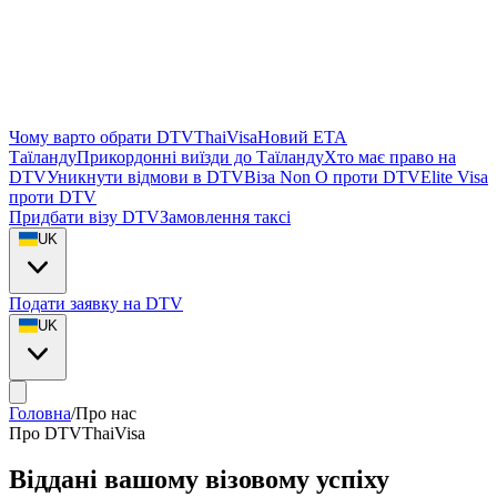
Чому варто обрати DTVThaiVisa
Новий ETA
Таїланду
Прикордонні виїзди до Таїланду
Хто має право на
DTV
Уникнути відмови в DTV
Віза Non O проти DTV
Elite Visa
проти DTV
Придбати візу DTV
Замовлення таксі
UK
Подати заявку на DTV
UK
Головна
/
Про нас
Про DTVThaiVisa
Віддані вашому
візовому успіху