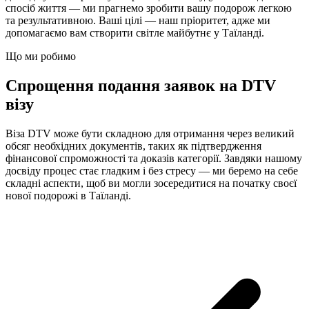
спосіб життя — ми прагнемо зробити вашу подорож легкою
та результативною. Ваші цілі — наш пріоритет, адже ми
допомагаємо вам створити світле майбутнє у Таїланді.
Що ми робимо
Спрощення подання заявок на DTV
візу
Віза DTV може бути складною для отримання через великий
обсяг необхідних документів, таких як підтвердження
фінансової спроможності та доказів категорії. Завдяки нашому
досвіду процес стає гладким і без стресу — ми беремо на себе
складні аспекти, щоб ви могли зосередитися на початку своєї
нової подорожі в Таїланді.