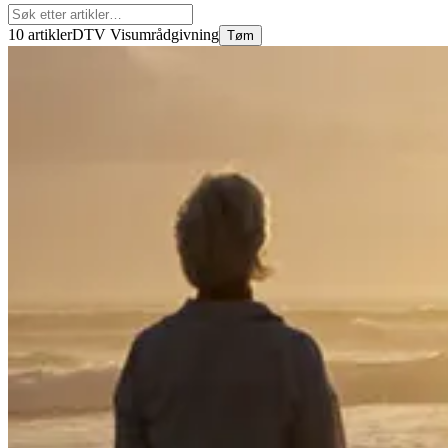
10 artikler
DTV Visumrådgivning
Tøm