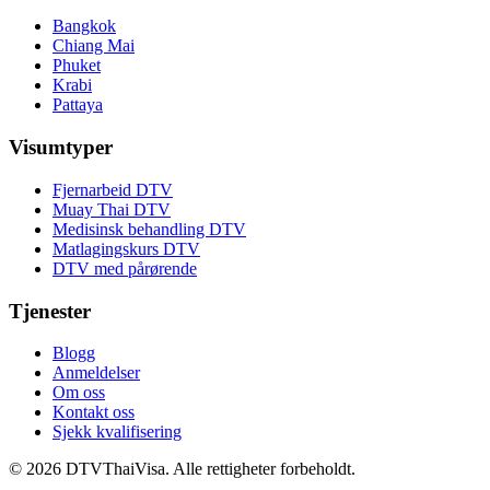
Bangkok
Chiang Mai
Phuket
Krabi
Pattaya
Visumtyper
Fjernarbeid DTV
Muay Thai DTV
Medisinsk behandling DTV
Matlagingskurs DTV
DTV med pårørende
Tjenester
Blogg
Anmeldelser
Om oss
Kontakt oss
Sjekk kvalifisering
© 2026 DTVThaiVisa. Alle rettigheter forbeholdt.