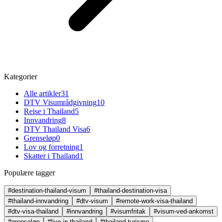
Kategorier
Alle artikler
31
DTV Visumrådgivning
10
Reise i Thailand
5
Innvandring
8
DTV Thailand Visa
6
Grenseløp
0
Lov og forretning
1
Skatter i Thailand
1
Populære tagger
#destination-thailand-visum
#thailand-destination-visa
#thailand-innvandring
#dtv-visum
#remote-work-visa-thailand
#dtv-visa-thailand
#innvandring
#visumfritak
#visum-ved-ankomst
#grenseløp
#live-in-thailand
#thailand-turisme