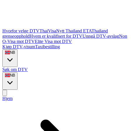
Hvorfor velge DTVThaiVisa
Nytt Thailand ETA
Thailand
grenseopphold
Hvem er kvalifisert for DTV
Unngå DTV-avslag
Non
O-Visa mot DTV
Elite Visa mot DTV
Kjøp DTV-visum
Taxibestilling
NB
Søk om DTV
NB
Hjem