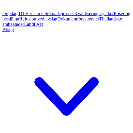
Oppdag DTV-visumet
Søknadsprosess
Kvalifiseringssjekker
Priser og
bestilling
Refusjon ved avslag
Dokumentforespørsler
Thailandske
ambassader
Land
FAQ
Blogg