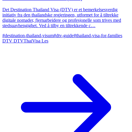
Det Destination Thailand Visa (DTV) er et bemerkelsesverdig
initiativ fra den thailandske regjeringen, utformet for å tiltrekke
digitale nomader, fjernarbeidere og profesjonelle som trives med
stedsuavhengighet. Ved å tilby en tiltrekkende c…
#destination-thailand-visum
#dtv-guide
#thailand-visa-for-families
DTV
DTVThaiVisa
Les