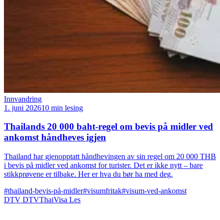
Innvandring
1. juni 2026
10 min lesing
Thailands 20 000 baht-regel om bevis på midler ved
ankomst håndheves igjen
Thailand har gjenopptatt håndhevingen av sin regel om 20 000 THB
i bevis på midler ved ankomst for turister. Det er ikke nytt – bare
stikkprøvene er tilbake. Her er hva du bør ha med deg.
#thailand-bevis-på-midler
#visumfritak
#visum-ved-ankomst
DTV
DTVThaiVisa
Les