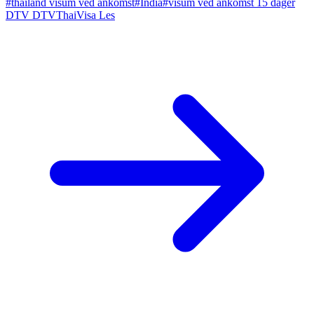
#thailand visum ved ankomst
#India
#visum ved ankomst 15 dager
DTV
DTVThaiVisa
Les