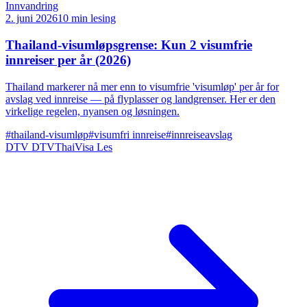
Innvandring
2. juni 2026
10 min lesing
Thailand-visumløpsgrense: Kun 2 visumfrie
innreiser per år (2026)
Thailand markerer nå mer enn to visumfrie 'visumløp' per år for
avslag ved innreise — på flyplasser og landgrenser. Her er den
virkelige regelen, nyansen og løsningen.
#thailand-visumløp
#visumfri innreise
#innreiseavslag
DTV
DTVThaiVisa
Les