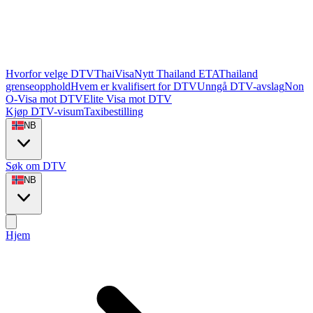
Hvorfor velge DTVThaiVisa
Nytt Thailand ETA
Thailand
grenseopphold
Hvem er kvalifisert for DTV
Unngå DTV-avslag
Non
O-Visa mot DTV
Elite Visa mot DTV
Kjøp DTV-visum
Taxibestilling
NB
Søk om DTV
NB
Hjem