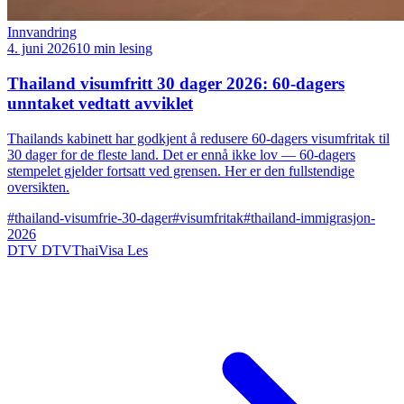
Innvandring
4. juni 2026
10 min lesing
Thailand visumfritt 30 dager 2026: 60-dagers
unntaket vedtatt avviklet
Thailands kabinett har godkjent å redusere 60-dagers visumfritak til
30 dager for de fleste land. Det er ennå ikke lov — 60-dagers
stempelet gjelder fortsatt ved grensen. Her er den fullstendige
oversikten.
#thailand-visumfrie-30-dager
#visumfritak
#thailand-immigrasjon-
2026
DTV
DTVThaiVisa
Les