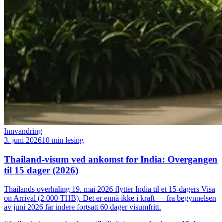
Innvandring
3. juni 2026
10 min lesing
Thailand-visum ved ankomst for India: Overgangen
til 15 dager (2026)
Thailands overhaling 19. mai 2026 flytter India til et 15-dagers Visa
on Arrival (2 000 THB). Det er ennå ikke i kraft — fra begynnelsen
av juni 2026 får indere fortsatt 60 dager visumfritt.