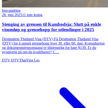
Innvandring
28. juni 2025
11 min lesing
Stenging av grensen til Kambodsja: Slutt på enkle
visumløp og grensehopp for utlendinger i 2025
Destination Thailand Visa (DTV) Få Destination Thailand Visa
(DTV) for å unngå grensehopp hver 30. eller 60. dag. Konsultasjon
og dokumentgjennomgang er tilgjengelig for bare $139. Er du
nysgjerrig på om du kvalifiserer? C…
DTV
DTVThaiVisa
Les