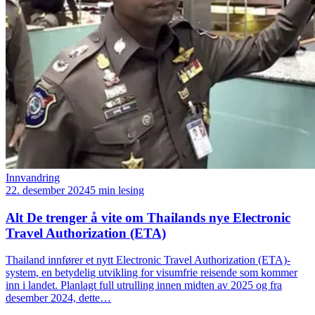
Innvandring
22. desember 2024
5 min lesing
Alt De trenger å vite om Thailands nye Electronic
Travel Authorization (ETA)
Thailand innfører et nytt Electronic Travel Authorization (ETA)-
system, en betydelig utvikling for visumfrie reisende som kommer
inn i landet. Planlagt full utrulling innen midten av 2025 og fra
desember 2024, dette…