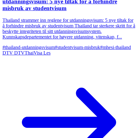
utdanningsvisum: 5 nye tiltak for å forhindre
misbruk av studentvisum
Thailand strammer inn reglene for utdanningsvisum: 5 nye tiltak for
å forhindre misbruk av studentvisum Thailand tar sterkere skritt for å
beskytte integriteten til sitt utdanningsvisumsystem.
Kunnskapsdepartementet for høyere utdanning, vitenskap, f...
#thailand-utdanningsvisum
#studentvisum-misbruk
#mhesi-thailand
DTV
DTVThaiVisa
Les