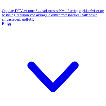
Oppdag DTV-visumet
Søknadsprosess
Kvalifiseringssjekker
Priser og
bestilling
Refusjon ved avslag
Dokumentforespørsler
Thailandske
ambassader
Land
FAQ
Blogg