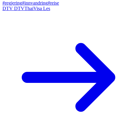
#regjering
#innvandring
#reise
DTV
DTVThaiVisa
Les