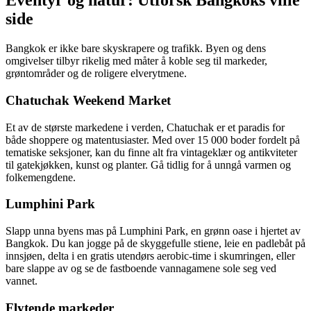
Eventyr og natur: Utforsk Bangkoks ville
side
Bangkok er ikke bare skyskrapere og trafikk. Byen og dens
omgivelser tilbyr rikelig med måter å koble seg til markeder,
grøntområder og de roligere elverytmene.
Chatuchak Weekend Market
Et av de største markedene i verden, Chatuchak er et paradis for
både shoppere og matentusiaster. Med over 15 000 boder fordelt på
tematiske seksjoner, kan du finne alt fra vintageklær og antikviteter
til gatekjøkken, kunst og planter. Gå tidlig for å unngå varmen og
folkemengdene.
Lumphini Park
Slapp unna byens mas på Lumphini Park, en grønn oase i hjertet av
Bangkok. Du kan jogge på de skyggefulle stiene, leie en padlebåt på
innsjøen, delta i en gratis utendørs aerobic-time i skumringen, eller
bare slappe av og se de fastboende vannagamene sole seg ved
vannet.
Flytende markeder