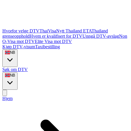
Hvorfor velge DTVThaiVisa
Nytt Thailand ETA
Thailand
grenseopphold
Hvem er kvalifisert for DTV
Unngå DTV-avslag
Non
O-Visa mot DTV
Elite Visa mot DTV
Kjøp DTV-visum
Taxibestilling
NB
Søk om DTV
NB
Hjem