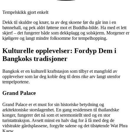
Tempelskikk gjort enkelt
Dekk til skuldre og knær, ta av deg skoene før du går inn i en
bønnehall, og pek aldri føttene mot et Buddha-bilde. Ha med et lett
skjerf – det fungerer både som dekkplagg og solskjerm. Morgener er
kjøligere og langt mindre folksomme for tempelhopping.
Kulturelle opplevelser: Fordyp Dem i
Bangkoks tradisjoner
Bangkok er en kulturell kraftstasjon som tilbyr et mangfold av
opplevelser som lar deg koble deg til dens rike arv langt utenfor
tempelportene.
Grand Palace
Grand Palace er et must for sin historiske betydning og
arkitektoniske storslagenhet. En gang residensen til thailandske
konger, fungerer det nå som et seremoniellt sted og en stor
turistattraksjon. Avsett minst en halv dag for å få med deg de
vidstrakte gårdsplassene, forgylte salene og det tilstøtende Wat Phra
Kaew.