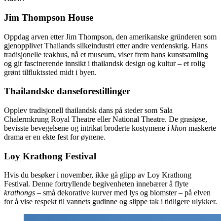
Jim Thompson House
Oppdag arven etter Jim Thompson, den amerikanske gründeren som
gjenopplivet Thailands silkeindustri etter andre verdenskrig. Hans
tradisjonelle teakhus, nå et museum, viser frem hans kunstsamling
og gir fascinerende innsikt i thailandsk design og kultur – et rolig
grønt tilfluktssted midt i byen.
Thailandske danseforestillinger
Opplev tradisjonell thailandsk dans på steder som Sala
Chalermkrung Royal Theatre eller National Theatre. De grasiøse,
bevisste bevegelsene og intrikat broderte kostymene i
khon
maskerte
drama er en ekte fest for øynene.
Loy Krathong Festival
Hvis du besøker i november, ikke gå glipp av Loy Krathong
Festival. Denne fortryllende begivenheten innebærer å flyte
krathongs
– små dekorative kurver med lys og blomster – på elven
for å vise respekt til vannets gudinne og slippe tak i tidligere ulykker.