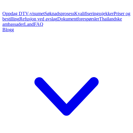
Oppdag DTV-visumet
Søknadsprosess
Kvalifiseringssjekker
Priser og
bestilling
Refusjon ved avslag
Dokumentforespørsler
Thailandske
ambassader
Land
FAQ
Blogg