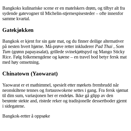
Bangkoks kulinariske scene er en matelskers drøm, og tilbyr alt fra
sydende gatevogner til Michelin-stjernespisesteder – ofte innenfor
samme kvartal.
Gatekjøkken
Bangkok er kjent for sin gate mat, og du finner deilige alternativer
på nesten hvert hjørne. Må-prøve retter inkluderer
Pad Thai
,
Som
Tum
(grønn papayasalat), grillede svinekjøttspyd og Mango Sticky
Rice. Følg folkemengdene og køene – en travel bod betyr fersk mat
med høy omsetning.
Chinatown (Yaowarat)
Yaowarat er et mathimmel, spesielt etter mørkets frembrudd når
neonskiltene tennes og fortauswokene settes i gang. Fra fersk sjømat
til dim sum, variasjonen her er endeløs. Ikke gå glipp av den
berømte stekte and, ristede reker og tradisjonelle dessertboder gjemt
i sidegatene.
Bangkok-retter å oppsøke