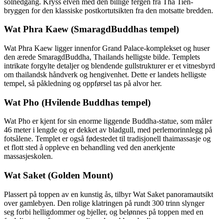
solnedgang. Kryss elven med den billige fergen fra Tha Tien-
bryggen for den klassiske postkortutsikten fra den motsatte bredden.
Wat Phra Kaew (SmaragdBuddhas tempel)
Wat Phra Kaew ligger innenfor Grand Palace-komplekset og huser
den ærede SmaragdBuddha, Thailands helligste bilde. Templets
intrikate forgylte detaljer og blendende gullstrukturer er et vitnesbyrd
om thailandsk håndverk og hengivenhet. Dette er landets helligste
tempel, så påkledning og oppførsel tas på alvor her.
Wat Pho (Hvilende Buddhas tempel)
Wat Pho er kjent for sin enorme liggende Buddha-statue, som måler
46 meter i lengde og er dekket av bladgull, med perlemorinnlegg på
fotsålene. Templet er også fødestedet til tradisjonell thaimassasje og
et flott sted å oppleve en behandling ved den anerkjente
massasjeskolen.
Wat Saket (Golden Mount)
Plassert på toppen av en kunstig ås, tilbyr Wat Saket panoramautsikt
over gamlebyen. Den rolige klatringen på rundt 300 trinn slynger
seg forbi helligdommer og bjeller, og belønnes på toppen med en