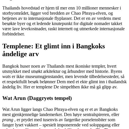
Thailands hovedstad er hjem til mer enn 10 millioner mennesker i
storbyområdet, ligger ved bredden av Chao Phraya-elven, og
betjenes av to internasjonale flyplasser. Det er en av verdens mest
besøkte byer og et ledende knutepunkt for digitale nomader takket
være lave levekostnader, raskt internett og utmerkede internasjonale
forbindelser.
Templene: Et glimt inn i Bangkoks
åndelige arv
Bangkok huser noen av Thailands mest ikoniske templer, hvert
utsmykket med utsøkt arkitektur og århundrer med historie. Byens
wats
er ikke museumsgjenstander, men levende tilbedelsessteder, så
et respektfullt besøk belønner Dem med et ekte glimt inn i thailandsk
åndelig liv. Her er templene De simpelthen ikke må gå glipp av.
Wat Arun (Daggryets tempel)
Wat Arun ligger langs Chao Phraya-elven og er et av Bangkoks
mest gjenkjennelige landemerker. Den høye sentralspireren, eller
prang
, er prydet med tusenvis av fargerike porselensbiter som
fanger lyset vakkert – spesielt imponerende ved soloppgang eller