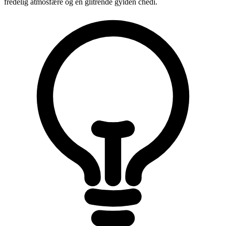
fredelig atmosfære og en glitrende gylden chedi.