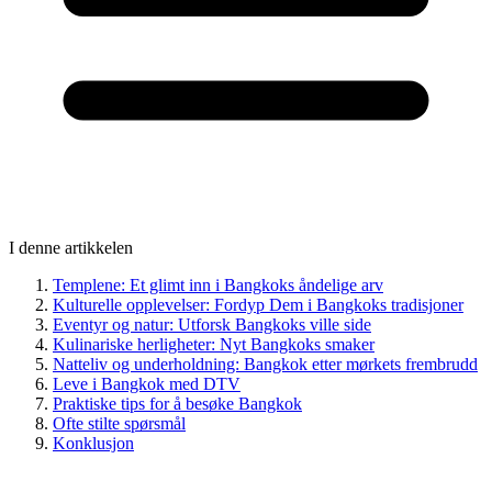
I denne artikkelen
Templene: Et glimt inn i Bangkoks åndelige arv
Kulturelle opplevelser: Fordyp Dem i Bangkoks tradisjoner
Eventyr og natur: Utforsk Bangkoks ville side
Kulinariske herligheter: Nyt Bangkoks smaker
Natteliv og underholdning: Bangkok etter mørkets frembrudd
Leve i Bangkok med DTV
Praktiske tips for å besøke Bangkok
Ofte stilte spørsmål
Konklusjon