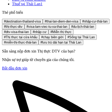
Thuế tại Thái Lan
1
Thẻ phổ biến
#destination-thailand-visa
#thai-lan-diem-den-visa
#nhập-cư-thái-lan
#thị-thực-dtv
#visa-lam-viec-tu-xa-thai-lan
#du-lịch-thái-lan
#dtv-visa-thai-lan
#nhập cư
#Miễn thị thực
#Thị thực tại cửa khẩu
#chạy biên giới
#Sống tại Thái Lan
#miễn-thị-thực-thái-lan
#lưu trú dài hạn tại Thái Lan
Sẵn sàng nộp đơn xin Thị thực DTV của bạn?
Nhận sự trợ giúp từ chuyên gia của chúng tôi.
Bắt đầu đơn xin