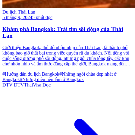
Du lịch Thái Lan
5 tháng 9, 2024
5 phút đọc
Khám phá Bangkok: Trái tim sôi động của Thái
Lan
Giới thiệu Bangkok, thủ đô nhộn nhịp của Thái Lan, là thành phố
không bao giờ thất bại trong việc quyến rũ du khách. Nổi tiếng với
cuộc sống đường phố sôi động, những ngôi chùa lộng lẫy, các khu
chợ nhộn nhịp và ẩm thực đẳng cấp thế giới, Bangkok mang đến…
#Hướng dẫn du lịch Bangkok
#Những ngôi chùa đẹp nhất ở
Bangkok
#Những điều nên làm ở Bangkok
DTV
DTVThaiVisa
Đọc