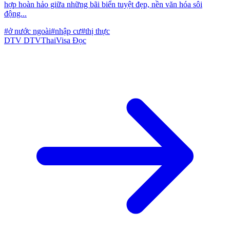
hợp hoàn hảo giữa những bãi biển tuyệt đẹp, nền văn hóa sôi
động...
#ở nước ngoài
#nhập cư
#thị thực
DTV
DTVThaiVisa
Đọc