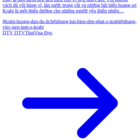
vách đá vôi hùng vĩ, làn nước trong vắt và những bãi biển hoang sơ,
Krabi là một thiên đường cho những người yêu thiên nhiên…
#krabi-huong-dan-du-lich
#nhung-bai-bien-dep-nhat-o-krabi
#nhung-
viec-nen-lam-o-krabi
DTV
DTVThaiVisa
Đọc