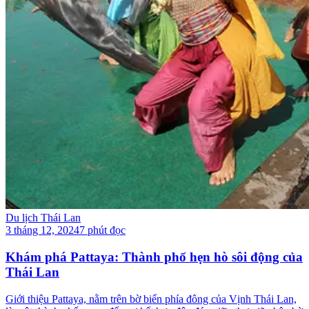
Du lịch Thái Lan
3 tháng 12, 2024
7 phút đọc
Khám phá Pattaya: Thành phố hẹn hò sôi động của
Thái Lan
Giới thiệu Pattaya, nằm trên bờ biển phía đông của Vịnh Thái Lan,