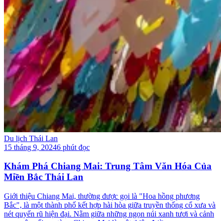
Du lịch Thái Lan
15 tháng 9, 2024
6 phút đọc
Khám Phá Chiang Mai: Trung Tâm Văn Hóa Của
Miền Bắc Thái Lan
Giới thiệu Chiang Mai, thường được gọi là "Hoa hồng phương
Bắc", là một thành phố kết hợp hài hòa giữa truyền thống cổ xưa và
nét quyến rũ hiện đại. Nằm giữa những ngọn núi xanh tươi và cảnh