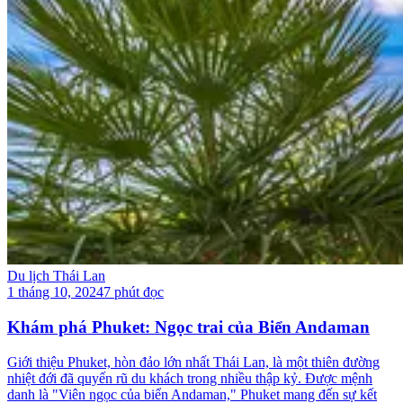
Du lịch Thái Lan
1 tháng 10, 2024
7 phút đọc
Khám phá Phuket: Ngọc trai của Biển Andaman
Giới thiệu Phuket, hòn đảo lớn nhất Thái Lan, là một thiên đường
nhiệt đới đã quyến rũ du khách trong nhiều thập kỷ. Được mệnh
danh là "Viên ngọc của biển Andaman," Phuket mang đến sự kết