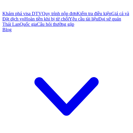
Khám phá visa DTV
Quy trình nộp đơn
Kiểm tra điều kiện
Giá cả và
Đặt dịch vụ
Hoàn tiền khi bị từ chối
Yêu cầu tài liệu
Đại sứ quán
Thái Lan
Quốc gia
Câu hỏi thường gặp
Blog