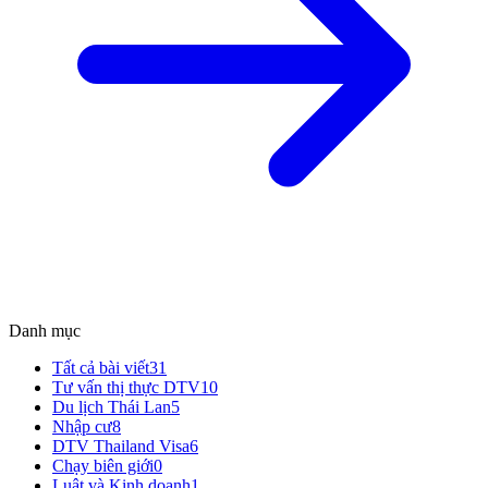
Danh mục
Tất cả bài viết
31
Tư vấn thị thực DTV
10
Du lịch Thái Lan
5
Nhập cư
8
DTV Thailand Visa
6
Chạy biên giới
0
Luật và Kinh doanh
1