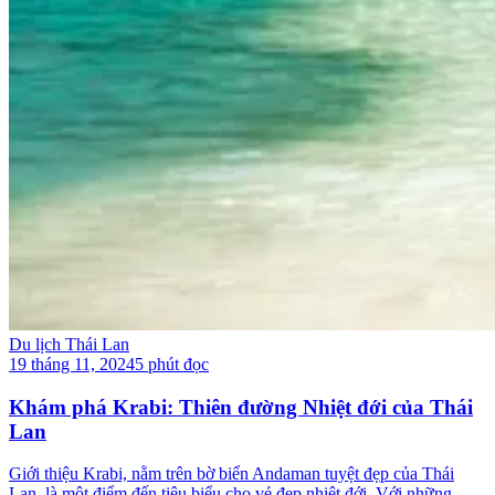
Du lịch Thái Lan
19 tháng 11, 2024
5 phút đọc
Khám phá Krabi: Thiên đường Nhiệt đới của Thái
Lan
Giới thiệu Krabi, nằm trên bờ biển Andaman tuyệt đẹp của Thái
Lan, là một điểm đến tiêu biểu cho vẻ đẹp nhiệt đới. Với những