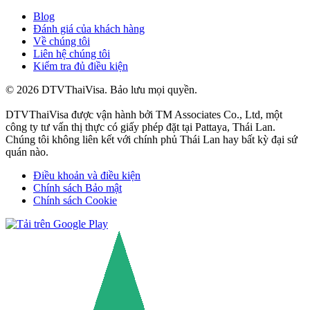
Blog
Đánh giá của khách hàng
Về chúng tôi
Liên hệ chúng tôi
Kiểm tra đủ điều kiện
© 2026 DTVThaiVisa. Bảo lưu mọi quyền.
DTVThaiVisa được vận hành bởi TM Associates Co., Ltd, một
công ty tư vấn thị thực có giấy phép đặt tại Pattaya, Thái Lan.
Chúng tôi không liên kết với chính phủ Thái Lan hay bất kỳ đại sứ
quán nào.
Điều khoản và điều kiện
Chính sách Bảo mật
Chính sách Cookie