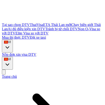
Tại sao chọn DTVThaiVisa
ETA Thái Lan mới
Chạy biên giới Thái
Lan
Ai đủ điều kiện xin DTV
Tránh bị từ chối DTV
Non O-Visa so
với DTV
Elite Visa so với DTV
Mua thị thực DTV
Đặt xe taxi
VI
Nộp đơn xin visa DTV
VI
Trang chủ