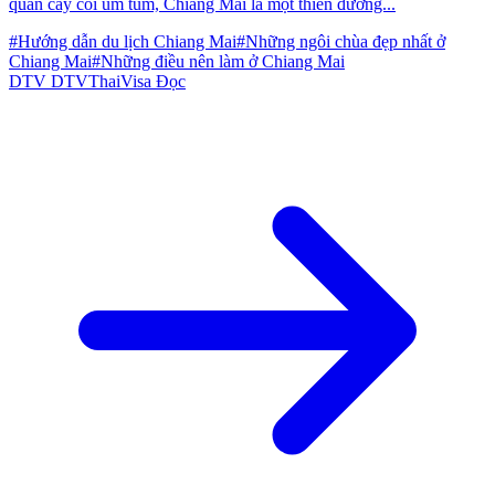
quan cây cối um tùm, Chiang Mai là một thiên đường...
#Hướng dẫn du lịch Chiang Mai
#Những ngôi chùa đẹp nhất ở
Chiang Mai
#Những điều nên làm ở Chiang Mai
DTV
DTVThaiVisa
Đọc