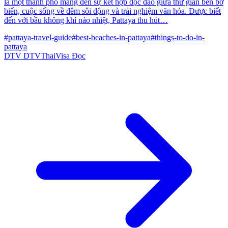
là một thành phố mang đến sự kết hợp độc đáo giữa thư giãn bên bờ
biển, cuộc sống về đêm sôi động và trải nghiệm văn hóa. Được biết
đến với bầu không khí náo nhiệt, Pattaya thu hút…
#pattaya-travel-guide
#best-beaches-in-pattaya
#things-to-do-in-
pattaya
DTV
DTVThaiVisa
Đọc