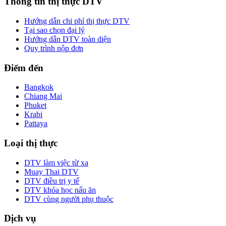
Thông tin thị thực DTV
Hướng dẫn chi phí thị thực DTV
Tại sao chọn đại lý
Hướng dẫn DTV toàn diện
Quy trình nộp đơn
Điểm đến
Bangkok
Chiang Mai
Phuket
Krabi
Pattaya
Loại thị thực
DTV làm việc từ xa
Muay Thai DTV
DTV điều trị y tế
DTV khóa học nấu ăn
DTV cùng người phụ thuộc
Dịch vụ