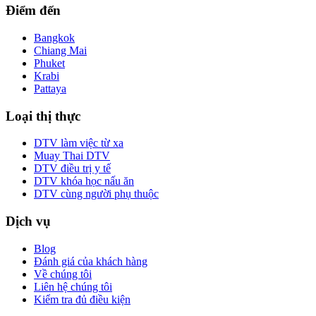
Điểm đến
Bangkok
Chiang Mai
Phuket
Krabi
Pattaya
Loại thị thực
DTV làm việc từ xa
Muay Thai DTV
DTV điều trị y tế
DTV khóa học nấu ăn
DTV cùng người phụ thuộc
Dịch vụ
Blog
Đánh giá của khách hàng
Về chúng tôi
Liên hệ chúng tôi
Kiểm tra đủ điều kiện