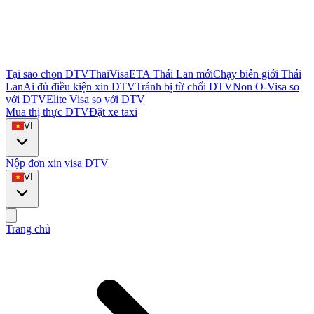
Tại sao chọn DTVThaiVisa
ETA Thái Lan mới
Chạy biên giới Thái
Lan
Ai đủ điều kiện xin DTV
Tránh bị từ chối DTV
Non O-Visa so
với DTV
Elite Visa so với DTV
Mua thị thực DTV
Đặt xe taxi
VI
Nộp đơn xin visa DTV
VI
Trang chủ