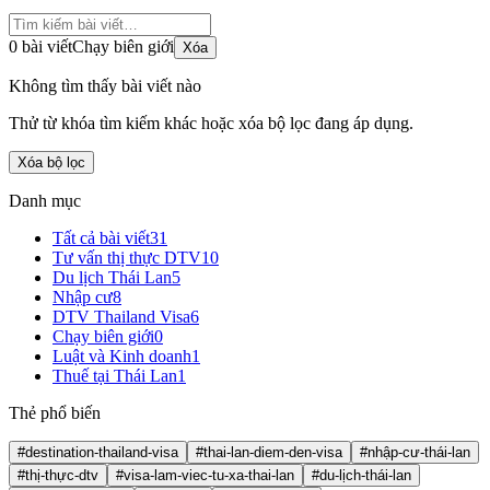
0 bài viết
Chạy biên giới
Xóa
Không tìm thấy bài viết nào
Thử từ khóa tìm kiếm khác hoặc xóa bộ lọc đang áp dụng.
Xóa bộ lọc
Danh mục
Tất cả bài viết
31
Tư vấn thị thực DTV
10
Du lịch Thái Lan
5
Nhập cư
8
DTV Thailand Visa
6
Chạy biên giới
0
Luật và Kinh doanh
1
Thuế tại Thái Lan
1
Thẻ phổ biến
#destination-thailand-visa
#thai-lan-diem-den-visa
#nhập-cư-thái-lan
#thị-thực-dtv
#visa-lam-viec-tu-xa-thai-lan
#du-lịch-thái-lan