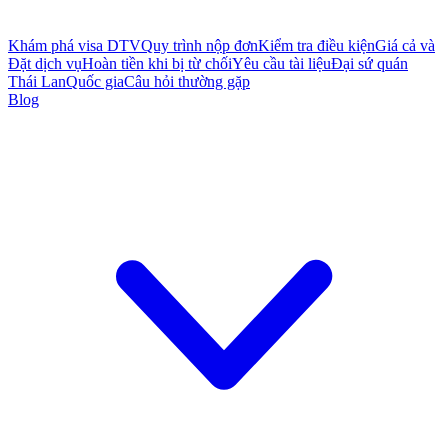
Khám phá visa DTV
Quy trình nộp đơn
Kiểm tra điều kiện
Giá cả và
Đặt dịch vụ
Hoàn tiền khi bị từ chối
Yêu cầu tài liệu
Đại sứ quán
Thái Lan
Quốc gia
Câu hỏi thường gặp
Blog