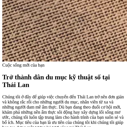
Cuộc sống mới của bạn
Trở thành dân du mục kỹ thuật số tại
Thái Lan
Chúng tôi ở đây để giúp việc chuyển đến Thái Lan trở nên đơn giản
và không rắc rối cho những người du mục, nhân viên từ xa và
những người đam mê ẩm thực. Dù bạn đang theo đuổi cơ hội mới,
khám phá những nền ẩm thực sôi động hay xây dựng lối sống mơ
ước, chúng tôi luôn tập trung làm cho hành trình của bạn suôn sẻ và
bổ ích. Mục tiêu của bạn là ưu tiên của chúng tôi khi chúng tôi giúp