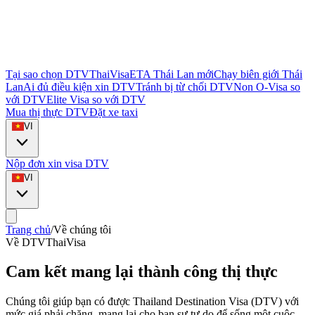
Tại sao chọn DTVThaiVisa
ETA Thái Lan mới
Chạy biên giới Thái
Lan
Ai đủ điều kiện xin DTV
Tránh bị từ chối DTV
Non O-Visa so
với DTV
Elite Visa so với DTV
Mua thị thực DTV
Đặt xe taxi
VI
Nộp đơn xin visa DTV
VI
Trang chủ
/
Về chúng tôi
Về DTVThaiVisa
Cam kết mang lại
thành công thị thực
Chúng tôi giúp bạn có được Thailand Destination Visa (DTV) với
mức giá phải chăng, mang lại cho bạn sự tự do để sống một cuộc