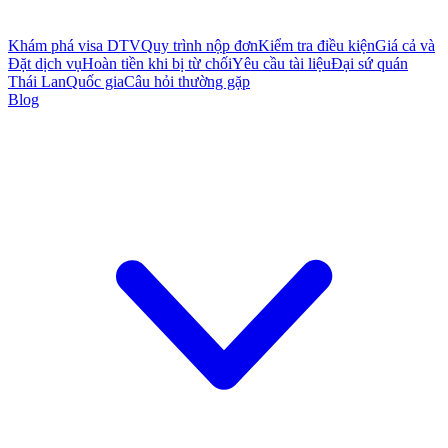
Khám phá visa DTV
Quy trình nộp đơn
Kiểm tra điều kiện
Giá cả và
Đặt dịch vụ
Hoàn tiền khi bị từ chối
Yêu cầu tài liệu
Đại sứ quán
Thái Lan
Quốc gia
Câu hỏi thường gặp
Blog