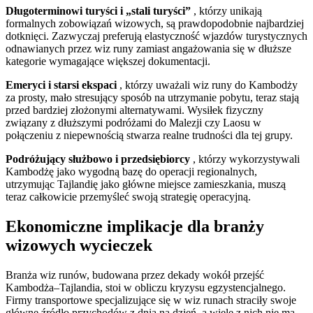
Długoterminowi turyści i „stali turyści”
, którzy unikają
formalnych zobowiązań wizowych, są prawdopodobnie najbardziej
dotknięci. Zazwyczaj preferują elastyczność wjazdów turystycznych
odnawianych przez wiz runy zamiast angażowania się w dłuższe
kategorie wymagające większej dokumentacji.
Emeryci i starsi ekspaci
, którzy uważali wiz runy do Kambodży
za prosty, mało stresujący sposób na utrzymanie pobytu, teraz stają
przed bardziej złożonymi alternatywami. Wysiłek fizyczny
związany z dłuższymi podróżami do Malezji czy Laosu w
połączeniu z niepewnością stwarza realne trudności dla tej grupy.
Podróżujący służbowo i przedsiębiorcy
, którzy wykorzystywali
Kambodżę jako wygodną bazę do operacji regionalnych,
utrzymując Tajlandię jako główne miejsce zamieszkania, muszą
teraz całkowicie przemyśleć swoją strategię operacyjną.
Ekonomiczne implikacje dla branży
wizowych wycieczek
Branża wiz runów, budowana przez dekady wokół przejść
Kambodża–Tajlandia, stoi w obliczu kryzysu egzystencjalnego.
Firmy transportowe specjalizujące się w wiz runach straciły swoje
główne źródło przychodów z dnia na dzień, a wiele z nich nie ma