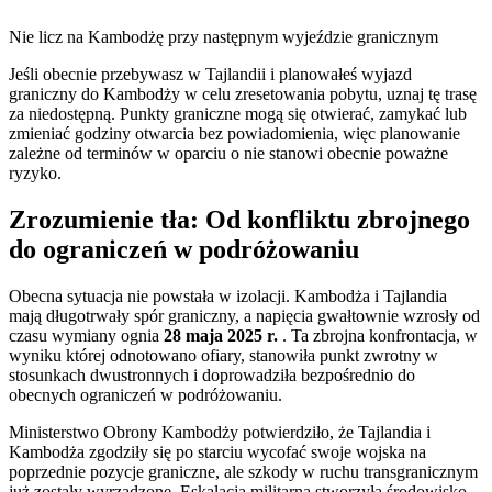
Nie licz na Kambodżę przy następnym wyjeździe granicznym
Jeśli obecnie przebywasz w Tajlandii i planowałeś wyjazd
graniczny do Kambodży w celu zresetowania pobytu, uznaj tę trasę
za niedostępną. Punkty graniczne mogą się otwierać, zamykać lub
zmieniać godziny otwarcia bez powiadomienia, więc planowanie
zależne od terminów w oparciu o nie stanowi obecnie poważne
ryzyko.
Zrozumienie tła: Od konfliktu zbrojnego
do ograniczeń w podróżowaniu
Obecna sytuacja nie powstała w izolacji. Kambodża i Tajlandia
mają długotrwały spór graniczny, a napięcia gwałtownie wzrosły od
czasu wymiany ognia
28 maja 2025 r.
. Ta zbrojna konfrontacja, w
wyniku której odnotowano ofiary, stanowiła punkt zwrotny w
stosunkach dwustronnych i doprowadziła bezpośrednio do
obecnych ograniczeń w podróżowaniu.
Ministerstwo Obrony Kambodży potwierdziło, że Tajlandia i
Kambodża zgodziły się po starciu wycofać swoje wojska na
poprzednie pozycje graniczne, ale szkody w ruchu transgranicznym
już zostały wyrządzone. Eskalacja militarna stworzyła środowisko,