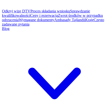
Odkryj wizę DTV
Proces składania wniosku
Sprawdzanie
kwalifikowalności
Ceny i rezerwacja
Zwrot środków w przypadku
odrzucenia
Wymagane dokumenty
Ambasady Tajlandii
Kraje
Często
zadawane pytania
Blog