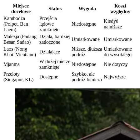
Miejsce
Koszt
Status
Wygoda
docelowe
względny
Kambodża
Przejścia
Kiedyś
(Poipet, Ban
lądowe
Niedostępne
najniższe
Laem)
zamknięte
Malezja (Padang
Działa, bardziej
Umiarkowane
Umiarkowane
Besar, Sadao)
zatłoczone
Laos (Nong
Niższe, dłuższa
Umiarkowane
Działające
Khai–Vientiane)
podróż
do wysokiego
W dużej mierze
Mjanma
Niedostępne
Nie dotyczy
zamknięte
Przeloty
Szybko, ale
Dostępne
Najwyższe
(Singapur, KL)
podróż lotnicza