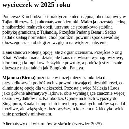
wycieczek w 2025 roku
Ponieważ Kambodża jest praktycznie niedostępna, obcokrajowcy w
Tajlandii rozważają alternatywne kierunki.
Malezja
pozostaje jedną
z najbardziej realnych opcji, utrzymując stosunkowo stabilną
politykę graniczną z Tajlandią. Przejścia Padang Besar i Sadao
nadal działają normalnie, choć podróżni powinni spodziewać się
dłuższego czasu obsługi ze względu na większe natężenie.
Laos
stanowi kolejną opcję, ale z ograniczeniami. Przejście Nong
Khai–Wientian nadal działa, ale Laos ma własne wymogi wizowe,
które mogą komplikować szybkie powroty, a podróż jest znacznie
dłuższa z miast takich jak Bangkok i Pattaya.
Mjanma (Birma)
pozostaje w dużej mierze zamknięta dla
przypadkowych podróżnych z powodu trwającej niestabilności, co
eliminuje tę opcję dla większości. Pozostają więc Malezja i Laos
jako główne alternatywy lądowe, obie wymagające znacznie więcej
czasu i wydatków niż Kambodża. Oparte na lotach wyjazdy do
Singapuru, Kuala Lumpur lub innych regionalnych hubów są nadal
możliwe, ale wiążą się z dużo wyższym kosztem niż kiedykolwiek
tanie przejazdy minivanem.
Alternatywy dla wiz runów w skrócie (czerwiec 2025)