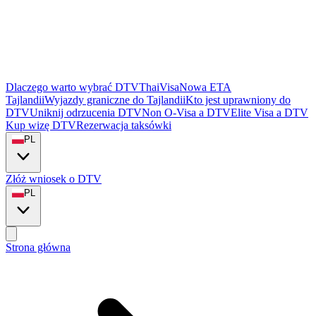
Dlaczego warto wybrać DTVThaiVisa
Nowa ETA
Tajlandii
Wyjazdy graniczne do Tajlandii
Kto jest uprawniony do
DTV
Uniknij odrzucenia DTV
Non O-Visa a DTV
Elite Visa a DTV
Kup wizę DTV
Rezerwacja taksówki
PL
Złóż wniosek o DTV
PL
Strona główna