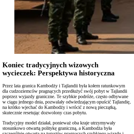
Koniec tradycyjnych wizowych
wycieczek: Perspektywa historyczna
Przez lata granica Kambodży i Tajlandii była kołem ratunkowym
dla cudzoziemców pragnących przedłużyć swój pobyt w Tajlandii
poprzez wyjazdy graniczne. Te szybkie podróże, często odbywane
w ciągu jednego dnia, pozwalały odwiedzającym opuścić Tajlandię,
na krótko wjechać do Kambodży i wrócić z nową pieczątką,
skutecznie resetując dozwolony czas pobytu.
Tradycyjny model działał, ponieważ oba kraje utrzymywały
stosunkowo otwartą politykę graniczną, a Kambodża była
szczególnie otwarta na turystów pragnących szybkiego wjazdu i