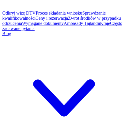
Odkryj wizę DTV
Proces składania wniosku
Sprawdzanie
kwalifikowalności
Ceny i rezerwacja
Zwrot środków w przypadku
odrzucenia
Wymagane dokumenty
Ambasady Tajlandii
Kraje
Często
zadawane pytania
Blog