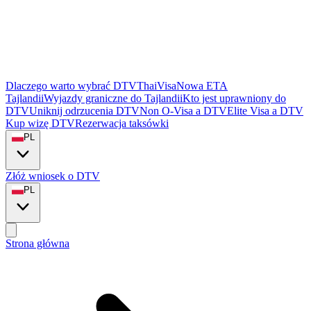
Dlaczego warto wybrać DTVThaiVisa
Nowa ETA
Tajlandii
Wyjazdy graniczne do Tajlandii
Kto jest uprawniony do
DTV
Uniknij odrzucenia DTV
Non O-Visa a DTV
Elite Visa a DTV
Kup wizę DTV
Rezerwacja taksówki
PL
Złóż wniosek o DTV
PL
Strona główna