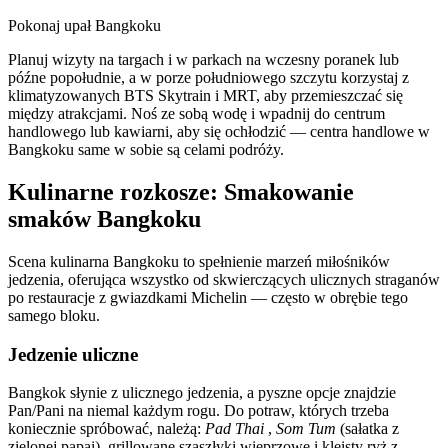
Pokonaj upał Bangkoku
Planuj wizyty na targach i w parkach na wczesny poranek lub
późne popołudnie, a w porze południowego szczytu korzystaj z
klimatyzowanych BTS Skytrain i MRT, aby przemieszczać się
między atrakcjami. Noś ze sobą wodę i wpadnij do centrum
handlowego lub kawiarni, aby się ochłodzić — centra handlowe w
Bangkoku same w sobie są celami podróży.
Kulinarne rozkosze: Smakowanie
smaków Bangkoku
Scena kulinarna Bangkoku to spełnienie marzeń miłośników
jedzenia, oferująca wszystko od skwierczących ulicznych straganów
po restauracje z gwiazdkami Michelin — często w obrębie tego
samego bloku.
Jedzenie uliczne
Bangkok słynie z ulicznego jedzenia, a pyszne opcje znajdzie
Pan/Pani na niemal każdym rogu. Do potraw, których trzeba
koniecznie spróbować, należą:
Pad Thai
,
Som Tum
(sałatka z
zielonej papai), grillowane szaszłyki wieprzowe i kleisty ryż z