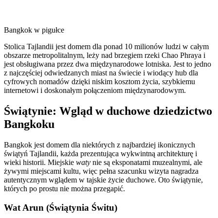
Bangkok w pigułce
Stolica Tajlandii jest domem dla ponad 10 milionów ludzi w całym
obszarze metropolitalnym, leży nad brzegiem rzeki Chao Phraya i
jest obsługiwana przez dwa międzynarodowe lotniska. Jest to jedno
z najczęściej odwiedzanych miast na świecie i wiodący hub dla
cyfrowych nomadów dzięki niskim kosztom życia, szybkiemu
internetowi i doskonałym połączeniom międzynarodowym.
Świątynie: Wgląd w duchowe dziedzictwo
Bangkoku
Bangkok jest domem dla niektórych z najbardziej ikonicznych
świątyń Tajlandii, każda prezentująca wykwintną architekturę i
wieki historii. Miejskie
waty
nie są eksponatami muzealnymi, ale
żywymi miejscami kultu, więc pełna szacunku wizyta nagradza
autentycznym wglądem w tajskie życie duchowe. Oto świątynie,
których po prostu nie można przegapić.
Wat Arun (Świątynia Świtu)