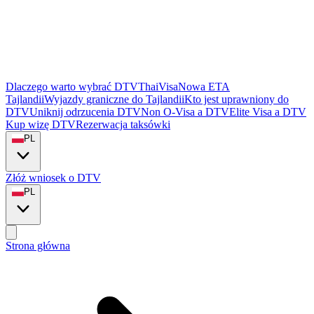
Dlaczego warto wybrać DTVThaiVisa
Nowa ETA
Tajlandii
Wyjazdy graniczne do Tajlandii
Kto jest uprawniony do
DTV
Uniknij odrzucenia DTV
Non O-Visa a DTV
Elite Visa a DTV
Kup wizę DTV
Rezerwacja taksówki
PL
Złóż wniosek o DTV
PL
Strona główna