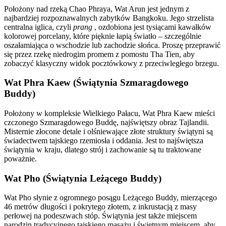
Położony nad rzeką Chao Phraya, Wat Arun jest jednym z
najbardziej rozpoznawalnych zabytków Bangkoku. Jego strzelista
centralna iglica, czyli
prang
, ozdobiona jest tysiącami kawałków
kolorowej porcelany, które pięknie łapią światło – szczególnie
oszałamiająca o wschodzie lub zachodzie słońca. Proszę przeprawić
się przez rzekę niedrogim promem z pomostu Tha Tien, aby
zobaczyć klasyczny widok pocztówkowy z przeciwległego brzegu.
Wat Phra Kaew (Świątynia Szmaragdowego
Buddy)
Położony w kompleksie Wielkiego Pałacu, Wat Phra Kaew mieści
czczonego Szmaragdowego Buddę, najświętszy obraz Tajlandii.
Misternie złocone detale i olśniewające złote struktury świątyni są
świadectwem tajskiego rzemiosła i oddania. Jest to najświętsza
świątynia w kraju, dlatego strój i zachowanie są tu traktowane
poważnie.
Wat Pho (Świątynia Leżącego Buddy)
Wat Pho słynie z ogromnego posągu Leżącego Buddy, mierzącego
46 metrów długości i pokrytego złotem, z inkrustacją z masy
perłowej na podeszwach stóp. Świątynia jest także miejscem
narodzin tradycyjnego tajskiego masażu i świetnym miejscem, aby