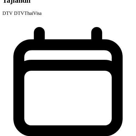
Tajlandii
DTV
DTVThaiVisa