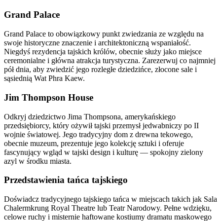
Grand Palace
Grand Palace to obowiązkowy punkt zwiedzania ze względu na
swoje historyczne znaczenie i architektoniczną wspaniałość.
Niegdyś rezydencja tajskich królów, obecnie służy jako miejsce
ceremonialne i główna atrakcja turystyczna. Zarezerwuj co najmniej
pół dnia, aby zwiedzić jego rozległe dziedzińce, złocone sale i
sąsiednią Wat Phra Kaew.
Jim Thompson House
Odkryj dziedzictwo Jima Thompsona, amerykańskiego
przedsiębiorcy, który ożywił tajski przemysł jedwabniczy po II
wojnie światowej. Jego tradycyjny dom z drewna tekowego,
obecnie muzeum, prezentuje jego kolekcję sztuki i oferuje
fascynujący wgląd w tajski design i kulturę — spokojny zielony
azyl w środku miasta.
Przedstawienia tańca tajskiego
Doświadcz tradycyjnego tajskiego tańca w miejscach takich jak Sala
Chalermkrung Royal Theatre lub Teatr Narodowy. Pełne wdzięku,
celowe ruchy i misternie haftowane kostiumy dramatu maskowego