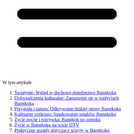
W tym artykule
Świątynie: Wgląd w duchowe dziedzictwo Bangkoku
Doświadczenia kulturalne: Zanurzenie się w tradycjach
Bangkoku
Przygoda i natura: Odkrywanie dzikiej strony Bangkoku
Kulinarne rozkosze: Smakowanie smaków Bangkoku
Życie nocne i rozrywka: Bangkok po zmroku
Życie w Bangkoku na wizie DTV
Praktyczne porady dotyczące wizyty w Bangkoku