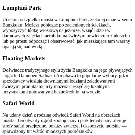
Lumphini Park
Ucieknij od zgiełku miasta w Lumphini Park, zielonej oazie w sercu
Bangkoku. Możesz pobiegać po zacienionych ścieżkach,
wypożyczyć łódkę wiosłową na jeziorze, wziąć udział w
darmowych zajęciach aerobiku na świeżym powietrzu o zmierzchu
lub po prostu odpocząć i obserwować, jak mieszkające tam warany
opalają się nad wodą.
Floating Markets
Doświadcz tradycyjnego stylu życia Bangkoku na jego pływających
targach. Damnoen Saduak i Amphawa to popularne wybory, gdzie
sprzedawcy wiosłują drewnianymi łodziami załadowanymi
świeżymi produktami, a ty możesz cieszyć się lokalnymi
przysmakami gotowanymi bezpośrednio na wodzie.
Safari World
Na udany dzień z rodziną odwiedź Safari World na obrzeżach
miasta. Ten otwarty ogród zoologiczny i park tematyczny oferuje
strefy safari przejezdne, pokazy zwierząt i ekspozycje morskie —
sprawdzony hit wśród młodszych podróżników.