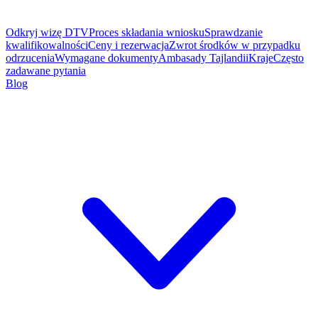
Odkryj wizę DTV
Proces składania wniosku
Sprawdzanie
kwalifikowalności
Ceny i rezerwacja
Zwrot środków w przypadku
odrzucenia
Wymagane dokumenty
Ambasady Tajlandii
Kraje
Często
zadawane pytania
Blog