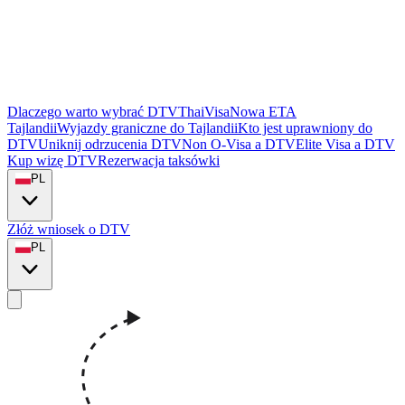
Dlaczego warto wybrać DTVThaiVisa
Nowa ETA
Tajlandii
Wyjazdy graniczne do Tajlandii
Kto jest uprawniony do
DTV
Uniknij odrzucenia DTV
Non O-Visa a DTV
Elite Visa a DTV
Kup wizę DTV
Rezerwacja taksówki
PL
Złóż wniosek o DTV
PL