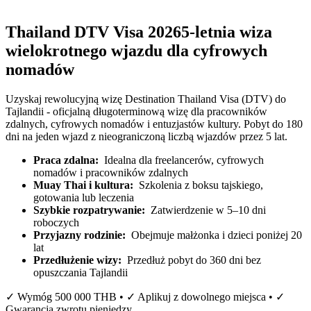
Thailand DTV Visa 2026
5-letnia wiza
wielokrotnego wjazdu dla cyfrowych
nomadów
Uzyskaj rewolucyjną wizę Destination Thailand Visa (DTV) do
Tajlandii - oficjalną długoterminową wizę dla pracowników
zdalnych, cyfrowych nomadów i entuzjastów kultury. Pobyt do 180
dni na jeden wjazd z nieograniczoną liczbą wjazdów przez 5 lat.
Praca zdalna:
Idealna dla freelancerów, cyfrowych
nomadów i pracowników zdalnych
Muay Thai i kultura:
Szkolenia z boksu tajskiego,
gotowania lub leczenia
Szybkie rozpatrywanie:
Zatwierdzenie w 5–10 dni
roboczych
Przyjazny rodzinie:
Obejmuje małżonka i dzieci poniżej 20
lat
Przedłużenie wizy:
Przedłuż pobyt do 360 dni bez
opuszczania Tajlandii
✓ Wymóg 500 000 THB • ✓ Aplikuj z dowolnego miejsca • ✓
Gwarancja zwrotu pieniędzy