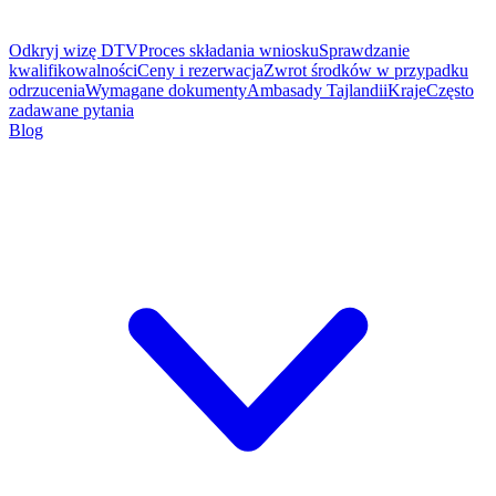
Odkryj wizę DTV
Proces składania wniosku
Sprawdzanie
kwalifikowalności
Ceny i rezerwacja
Zwrot środków w przypadku
odrzucenia
Wymagane dokumenty
Ambasady Tajlandii
Kraje
Często
zadawane pytania
Blog