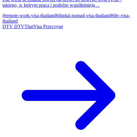
takiego, w którym praca i podróże współistnieją…
#remote-work-visa-thailand
#digital-nomad-visa-thailand
#dtv-visa-
thailand
DTV
DTVThaiVisa
Przeczytaj