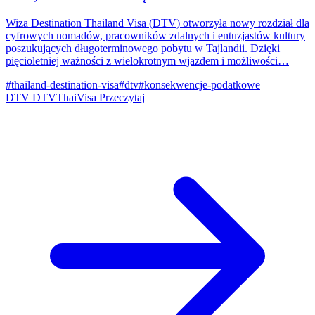
Wiza Destination Thailand Visa (DTV) otworzyła nowy rozdział dla
cyfrowych nomadów, pracowników zdalnych i entuzjastów kultury
poszukujących długoterminowego pobytu w Tajlandii. Dzięki
pięcioletniej ważności z wielokrotnym wjazdem i możliwości…
#thailand-destination-visa
#dtv
#konsekwencje-podatkowe
DTV
DTVThaiVisa
Przeczytaj