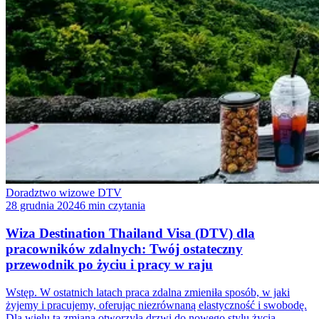
Doradztwo wizowe DTV
28 grudnia 2024
6 min czytania
Wiza Destination Thailand Visa (DTV) dla
pracowników zdalnych: Twój ostateczny
przewodnik po życiu i pracy w raju
Wstęp. W ostatnich latach praca zdalna zmieniła sposób, w jaki
żyjemy i pracujemy, oferując niezrównaną elastyczność i swobodę.
Dla wielu ta zmiana otworzyła drzwi do nowego stylu życia –