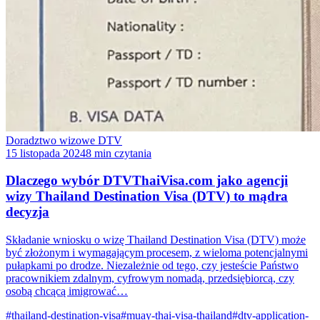
Doradztwo wizowe DTV
15 listopada 2024
8 min czytania
Dlaczego wybór DTVThaiVisa.com jako agencji
wizy Thailand Destination Visa (DTV) to mądra
decyzja
Składanie wniosku o wizę Thailand Destination Visa (DTV) może
być złożonym i wymagającym procesem, z wieloma potencjalnymi
pułapkami po drodze. Niezależnie od tego, czy jesteście Państwo
pracownikiem zdalnym, cyfrowym nomadą, przedsiębiorcą, czy
osobą chcącą imigrować…
#thailand-destination-visa
#muay-thai-visa-thailand
#dtv-application-