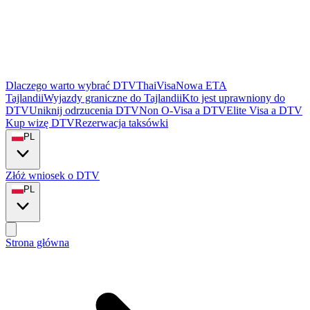
Dlaczego warto wybrać DTVThaiVisa
Nowa ETA
Tajlandii
Wyjazdy graniczne do Tajlandii
Kto jest uprawniony do
DTV
Uniknij odrzucenia DTV
Non O-Visa a DTV
Elite Visa a DTV
Kup wizę DTV
Rezerwacja taksówki
PL
Złóż wniosek o DTV
PL
Strona główna