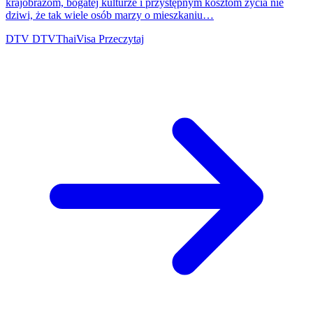
krajobrazom, bogatej kulturze i przystępnym kosztom życia nie
dziwi, że tak wiele osób marzy o mieszkaniu…
DTV
DTVThaiVisa
Przeczytaj