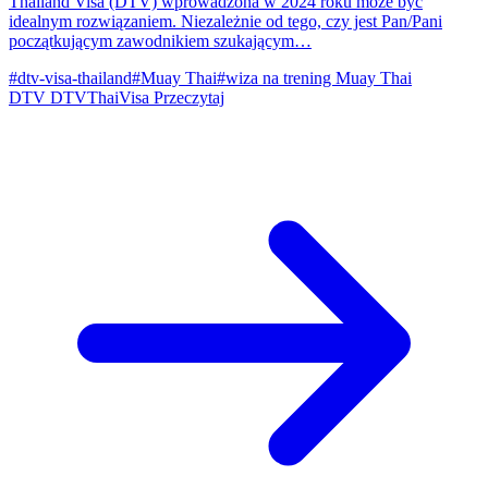
Thailand Visa (DTV) wprowadzona w 2024 roku może być
idealnym rozwiązaniem. Niezależnie od tego, czy jest Pan/Pani
początkującym zawodnikiem szukającym…
#dtv-visa-thailand
#Muay Thai
#wiza na trening Muay Thai
DTV
DTVThaiVisa
Przeczytaj