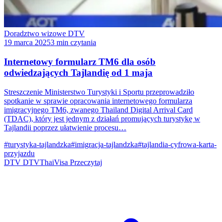
Doradztwo wizowe DTV
19 marca 2025
3 min czytania
Internetowy formularz TM6 dla osób
odwiedzających Tajlandię od 1 maja
Streszczenie Ministerstwo Turystyki i Sportu przeprowadziło
spotkanie w sprawie opracowania internetowego formularza
imigracyjnego TM6, zwanego Thailand Digital Arrival Card
(TDAC), który jest jednym z działań promujących turystykę w
Tajlandii poprzez ułatwienie procesu…
#turystyka-tajlandzka
#imigracja-tajlandzka
#tajlandia-cyfrowa-karta-
przyjazdu
DTV
DTVThaiVisa
Przeczytaj