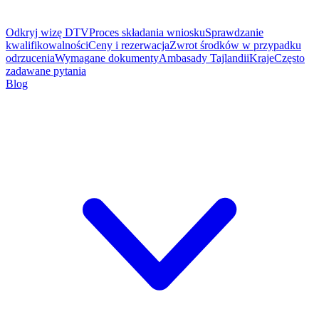
Odkryj wizę DTV
Proces składania wniosku
Sprawdzanie
kwalifikowalności
Ceny i rezerwacja
Zwrot środków w przypadku
odrzucenia
Wymagane dokumenty
Ambasady Tajlandii
Kraje
Często
zadawane pytania
Blog