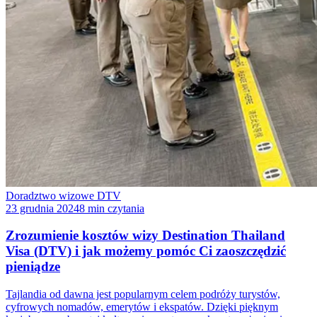
Doradztwo wizowe DTV
23 grudnia 2024
8 min czytania
Zrozumienie kosztów wizy Destination Thailand
Visa (DTV) i jak możemy pomóc Ci zaoszczędzić
pieniądze
Tajlandia od dawna jest popularnym celem podróży turystów,
cyfrowych nomadów, emerytów i ekspatów. Dzięki pięknym