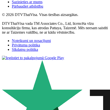
Sazinieties ar mums
Pārbaudiet atbilstību
© 2026 DTVThaiVisa. Visas tiesības aizsargātas.
DTVThaiVisa vada TM Associates Co., Ltd, licencēta vīzu
konsultāciju firma, kas atrodas Pattaya, Taizemē. Mēs neesam saistīti
ne ar Taizemes valdību, ne ar kādu vēstniecību.
Noteikumi un nosacījumi
Privātuma politika
Sīkdatņu politika