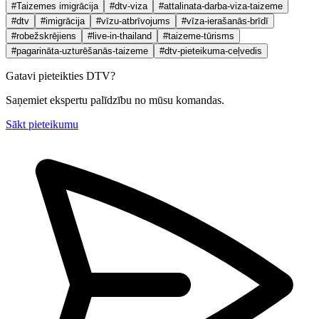
#Taizemes imigrācija
#dtv-viza
#attalinata-darba-viza-taizeme
#dtv
#imigrācija
#vīzu-atbrīvojums
#vīza-ierašanās-brīdī
#robežskrējiens
#live-in-thailand
#taizeme-tūrisms
#pagarināta-uzturēšanās-taizeme
#dtv-pieteikuma-ceļvedis
Gatavi pieteikties DTV?
Saņemiet ekspertu palīdzību no mūsu komandas.
Sākt pieteikumu