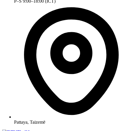
P–S 9:00–18:00 (ICT)
Pattaya, Taizemē