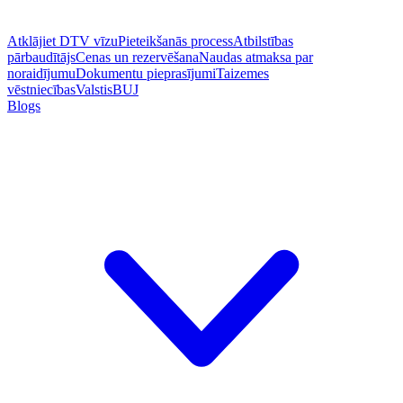
Atklājiet DTV vīzu
Pieteikšanās process
Atbilstības
pārbaudītājs
Cenas un rezervēšana
Naudas atmaksa par
noraidījumu
Dokumentu pieprasījumi
Taizemes
vēstniecības
Valstis
BUJ
Blogs