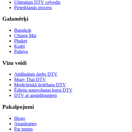
Ultimātais DTV ceļvedis
Pieteikšanās process
Galamērķi
Bangkok
Chiang Mai
Phuket
Krabi
Pattaya
Vīzu veidi
Attālinātais darbs DTV
Muay Thai DTV
Medicīniskā ārstēšana DTV
Ēdienu gatavošanas kursi DTV
DTV ar apgādājamiem
Pakalpojumi
Blogs
Atsauksmes
Par mums