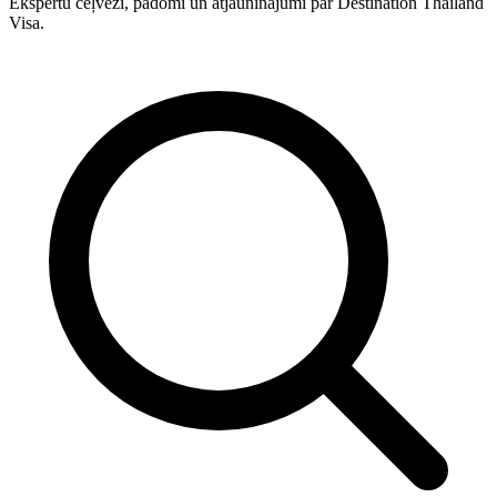
Ekspertu ceļveži, padomi un atjauninājumi par Destination Thailand
Visa.