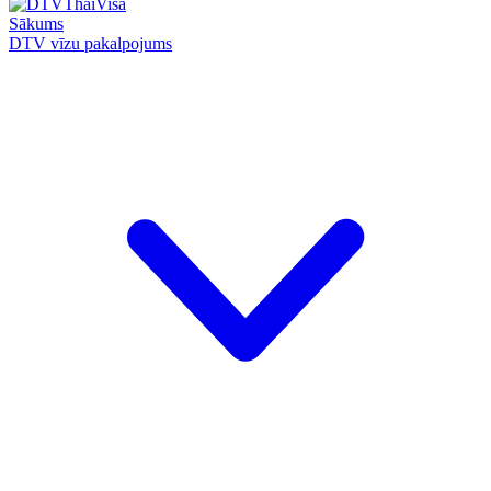
Sākums
DTV vīzu pakalpojums