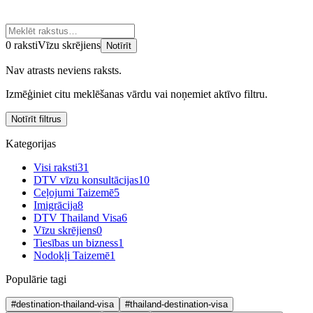
0 raksti
Vīzu skrējiens
Notīrīt
Nav atrasts neviens raksts.
Izmēģiniet citu meklēšanas vārdu vai noņemiet aktīvo filtru.
Notīrīt filtrus
Kategorijas
Visi raksti
31
DTV vīzu konsultācijas
10
Ceļojumi Taizemē
5
Imigrācija
8
DTV Thailand Visa
6
Vīzu skrējiens
0
Tiesības un bizness
1
Nodokļi Taizemē
1
Populārie tagi
#destination-thailand-visa
#thailand-destination-visa