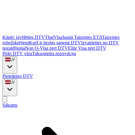
Kāpēc izvēlēties DTVThaiVisa
Jaunā Taizemes ETA
Taizemes
robežskrējieni
Kurš ir tiesīgs saņemt DTV
Izvairieties no DTV
noraidījuma
Non O-Visa pret DTV
Elite Visa pret DTV
Pirkt DTV vīzu
Taksometra rezervācija
LV
Pieteikties DTV
LV
Sākums