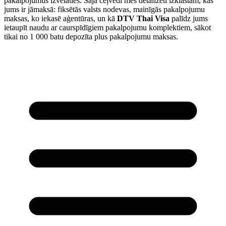
pakalpojumus izvēlaties. Šajā ceļvedī mēs detalizēti izklāstām, kas
jums ir jāmaksā: fiksētās valsts nodevas, mainīgās pakalpojumu
maksas, ko iekasē aģentūras, un kā
DTV Thai Visa
palīdz jums
ietaupīt naudu ar caurspīdīgiem pakalpojumu komplektiem, sākot
tikai no 1 000 batu depozīta plus pakalpojumu maksas.