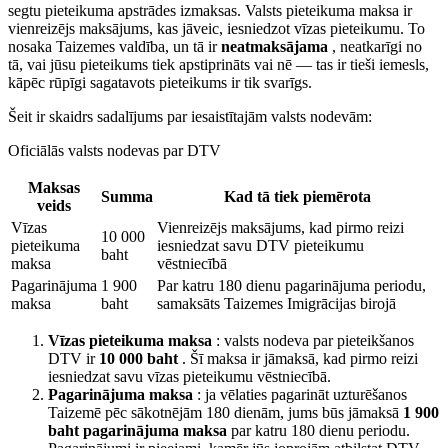
segtu pieteikuma apstrādes izmaksas. Valsts pieteikuma maksa ir
vienreizējs maksājums, kas jāveic, iesniedzot vīzas pieteikumu. To
nosaka Taizemes valdība, un tā ir
neatmaksājama
, neatkarīgi no
tā, vai jūsu pieteikums tiek apstiprināts vai nē — tas ir tieši iemesls,
kāpēc rūpīgi sagatavots pieteikums ir tik svarīgs.
Šeit ir skaidrs sadalījums par iesaistītajām valsts nodevām:
Oficiālās valsts nodevas par DTV
Maksas
Summa
Kad tā tiek piemērota
veids
Vīzas
Vienreizējs maksājums, kad pirmo reizi
10 000
pieteikuma
iesniedzat savu DTV pieteikumu
baht
maksa
vēstniecībā
Pagarinājuma
1 900
Par katru 180 dienu pagarinājuma periodu,
maksa
baht
samaksāts Taizemes Imigrācijas birojā
Vīzas pieteikuma maksa
: valsts nodeva par pieteikšanos
DTV ir
10 000 baht
. Šī maksa ir jāmaksā, kad pirmo reizi
iesniedzat savu vīzas pieteikumu vēstniecībā.
Pagarinājuma maksa
: ja vēlaties pagarināt uzturēšanos
Taizemē pēc sākotnējām 180 dienām, jums būs jāmaksā
1 900
baht pagarinājuma maksa
par katru 180 dienu periodu.