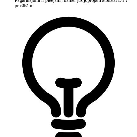
Pagarinājumi ir pieejami, kamēr jūs joprojām atbilstat DTV
prasībām.