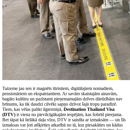
Taizeme jau sen ir magnēts tūristiem, digitālajiem nomadiem,
pensionāriem un ekspatriantiem. Ar savām skaistajām ainavām,
bagāto kultūru un pazīstami pieņemamajām dzīves dārdzībām nav
brīnums, ka tik daudzi cilvēki sapņo dzīvot šajā tropu paradīzē.
Tiem, kas vēlas palikt ilgtermiņā,
Destination Thailand Visa
(DTV)
ir viena no pievilcīgākajām iespējām, kas šobrīd pieejama.
Bet tāpat kā lielākā daļa vīzu, DTV ir saistīta ar izmaksām — un šīs
izmaksas var ļoti atšķirties atkarībā no tā, kur piesakāties un kādus