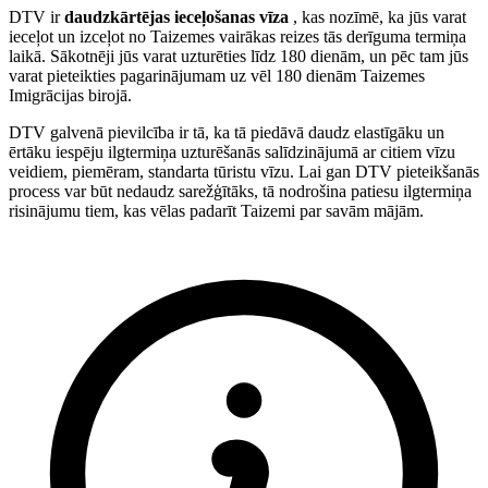
DTV ir
daudzkārtējas ieceļošanas vīza
, kas nozīmē, ka jūs varat
ieceļot un izceļot no Taizemes vairākas reizes tās derīguma termiņa
laikā. Sākotnēji jūs varat uzturēties līdz 180 dienām, un pēc tam jūs
varat pieteikties pagarinājumam uz vēl 180 dienām Taizemes
Imigrācijas birojā.
DTV galvenā pievilcība ir tā, ka tā piedāvā daudz elastīgāku un
ērtāku iespēju ilgtermiņa uzturēšanās salīdzinājumā ar citiem vīzu
veidiem, piemēram, standarta tūristu vīzu. Lai gan DTV pieteikšanās
process var būt nedaudz sarežģītāks, tā nodrošina patiesu ilgtermiņa
risinājumu tiem, kas vēlas padarīt Taizemi par savām mājām.