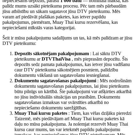
nepieciešams depozīts, parasti
1 000 batu
— nomināla maksa, kas
palīdz mums uzsākt pieteikuma procesu. Pēc tam mēs pārbaudām
jūsu atbilstību un sākam sagatavot jūsu DTV pieteikumu. Mēs
varam arī piedāvāt plašākas paketes, kas ietver papildu
pakalpojumus, piemēram, Muay Thai kursu rezervēšanu, kas
nepieciešami mīkstās varas kategorijai.
Šeit ir mūsu pakalpojumu sadalījums un tas, kā mēs palīdzam ar jūsu
DTV pieteikumu:
Depozīts sākotnējam pakalpojumam
: Lai sāktu DTV
pieteikumu ar
DTVThaiVisa
, mēs pieprasām depozītu. Šis
depozīts sedz pamata pakalpojumus, kas ietver jūsu vadīšanu
caur DTV pieteikuma sākotnējiem posmiem, palīdzību
dokumentu vākšanā un sagatavošanu iesniegšanai.
Dokumentu sagatavošanas pakalpojumi
: Mēs nodrošinām
dokumentu sagatavošanas pakalpojumus, lai jūsu pieteikums
būtu pilnīgs un kārtībā. Šie pakalpojumi var atšķirties atkarībā
no jūsu individuālās situācijas un prasībām. Dokumentu
sagatavošanas izmaksas var svārstīties atkarībā no
nepieciešamo dokumentu sarežģītības.
Muay Thai kursu paketes
: Tiem, kas vēlas dziļāku pieredzi
Taizemē, mēs piedāvājam arī Muay Thai kursu paketes kā
daļu no mūsu pakalpojuma. Ja nolemjat rezervēt Muay Thai
kursu caur mums, tas var ietekmēt papildu pakalpojumu
izmaksas, kas nepieciešamas jūsu DTV pieteikumam. Mēs