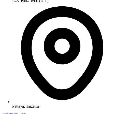
P–S 9:00–18:00 (ICT)
Pattaya, Taizemē