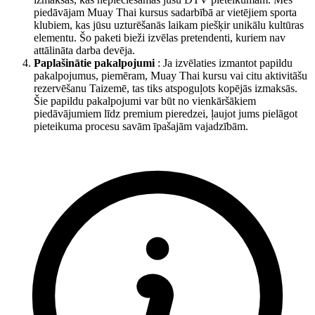
piedāvājam Muay Thai kursus sadarbībā ar vietējiem sporta
klubiem, kas jūsu uzturēšanās laikam piešķir unikālu kultūras
elementu. Šo paketi bieži izvēlas pretendenti, kuriem nav
attālināta darba devēja.
Paplašinātie pakalpojumi
: Ja izvēlaties izmantot papildu
pakalpojumus, piemēram, Muay Thai kursu vai citu aktivitāšu
rezervēšanu Taizemē, tas tiks atspoguļots kopējās izmaksās.
Šie papildu pakalpojumi var būt no vienkāršākiem
piedāvājumiem līdz premium pieredzei, ļaujot jums pielāgot
pieteikuma procesu savām īpašajām vajadzībām.