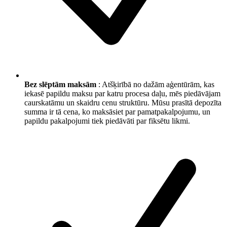
Bez slēptām maksām
: Atšķirībā no dažām aģentūrām, kas
iekasē papildu maksu par katru procesa daļu, mēs piedāvājam
caurskatāmu un skaidru cenu struktūru. Mūsu prasītā depozīta
summa ir tā cena, ko maksāsiet par pamatpakalpojumu, un
papildu pakalpojumi tiek piedāvāti par fiksētu likmi.