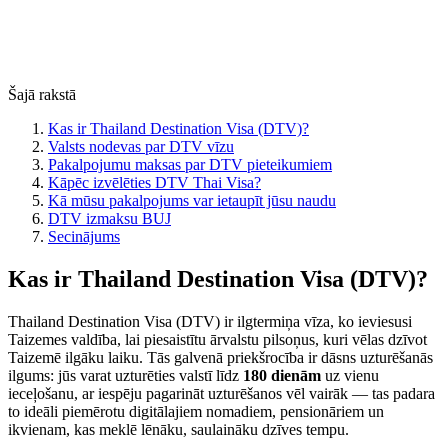
Šajā rakstā
Kas ir Thailand Destination Visa (DTV)?
Valsts nodevas par DTV vīzu
Pakalpojumu maksas par DTV pieteikumiem
Kāpēc izvēlēties DTV Thai Visa?
Kā mūsu pakalpojums var ietaupīt jūsu naudu
DTV izmaksu BUJ
Secinājums
Kas ir Thailand Destination Visa (DTV)?
Thailand Destination Visa (DTV) ir ilgtermiņa vīza, ko ieviesusi
Taizemes valdība, lai piesaistītu ārvalstu pilsoņus, kuri vēlas dzīvot
Taizemē ilgāku laiku. Tās galvenā priekšrocība ir dāsns uzturēšanās
ilgums: jūs varat uzturēties valstī līdz
180 dienām
uz vienu
ieceļošanu, ar iespēju pagarināt uzturēšanos vēl vairāk — tas padara
to ideāli piemērotu digitālajiem nomadiem, pensionāriem un
ikvienam, kas meklē lēnāku, saulaināku dzīves tempu.