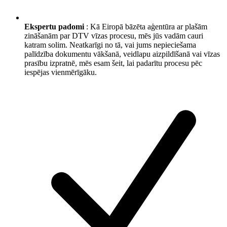
Ekspertu padomi
: Kā Eiropā bāzēta aģentūra ar plašām
zināšanām par DTV vīzas procesu, mēs jūs vadām cauri
katram solim. Neatkarīgi no tā, vai jums nepieciešama
palīdzība dokumentu vākšanā, veidlapu aizpildīšanā vai vīzas
prasību izpratnē, mēs esam šeit, lai padarītu procesu pēc
iespējas vienmērīgāku.