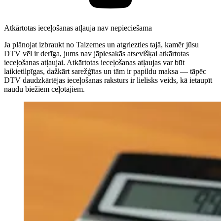
Atkārtotas ieceļošanas atļauja nav nepieciešama
Ja plānojat izbraukt no Taizemes un atgriezties tajā, kamēr jūsu
DTV vēl ir derīga, jums nav jāpiesakās atsevišķai atkārtotas
ieceļošanas atļaujai. Atkārtotas ieceļošanas atļaujas var būt
laikietilpīgas, dažkārt sarežģītas un tām ir papildu maksa — tāpēc
DTV daudzkārtējas ieceļošanas raksturs ir lielisks veids, kā ietaupīt
naudu biežiem ceļotājiem.