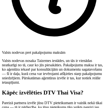
Valsts nodevas pret pakalpojumu maksām
Valsts nodevas nosaka Taizemes iestādes, un tās ir vienādas
neatkarīgi no tā, caur ko jūs piesakāties. Pakalpojumu maksa ir tas,
ko aģentūra iekasē par konsultācijām un dokumentu sagatavošanu
— šī ir daļa, kurā cena var ievērojami atšķirties starp pakalpojumu
sniedzējiem. Pārskatāmas aģentūras izvēle ir tas, kur notiek reālie
ietaupījumi.
Kāpēc izvēlēties DTV Thai Visa?
Pareizā partnera izvēle jūsu DTV pieteikumam ir vairāk nekā tikai
cena — tā ir pārliecība, ka jūsu pieteikums tiks veikts pareizi jau