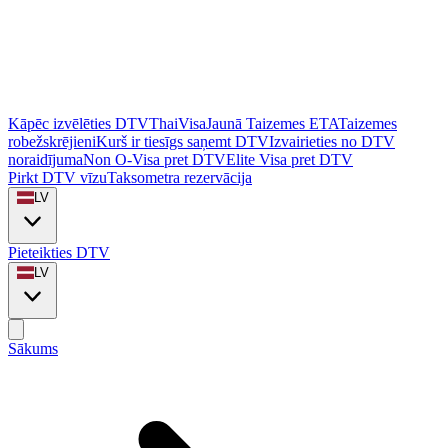
Kāpēc izvēlēties DTVThaiVisa
Jaunā Taizemes ETA
Taizemes
robežskrējieni
Kurš ir tiesīgs saņemt DTV
Izvairieties no DTV
noraidījuma
Non O-Visa pret DTV
Elite Visa pret DTV
Pirkt DTV vīzu
Taksometra rezervācija
LV
Pieteikties DTV
LV
Sākums