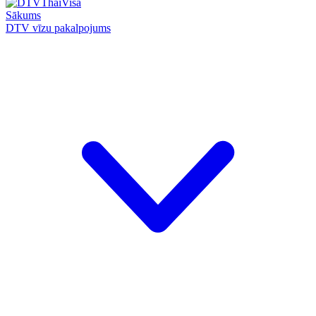
Sākums
DTV vīzu pakalpojums