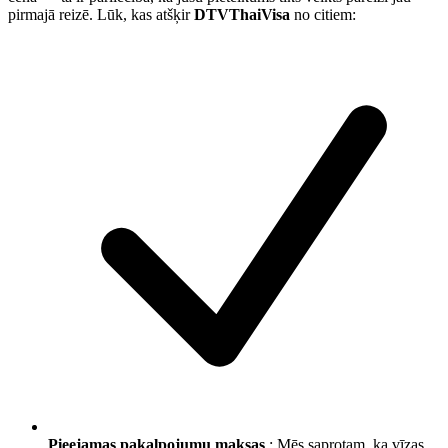
pirmajā reizē. Lūk, kas atšķir
DTVThaiVisa
no citiem:
Pieejamas pakalpojumu maksas
: Mēs saprotam, ka vīzas