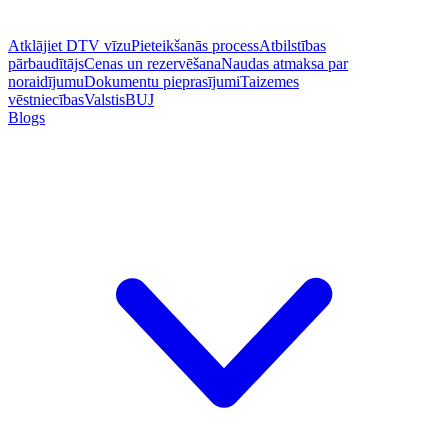
Atklājiet DTV vīzu
Pieteikšanās process
Atbilstības
pārbaudītājs
Cenas un rezervēšana
Naudas atmaksa par
noraidījumu
Dokumentu pieprasījumi
Taizemes
vēstniecības
Valstis
BUJ
Blogs