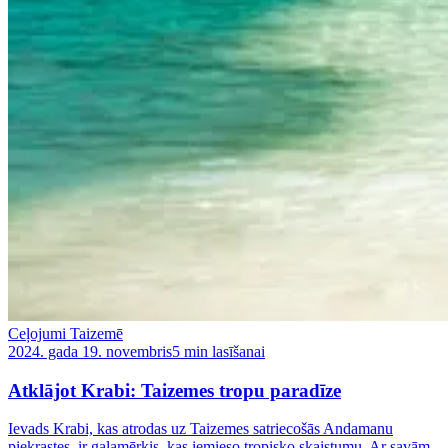
Ceļojumi Taizemē
2024. gada 19. novembris
5 min lasīšanai
Atklājot Krabi: Taizemes tropu paradīze
Ievads Krabi, kas atrodas uz Taizemes satriecošās Andamanu
piekrastes, ir galamērķis, kas iemieso tropisko skaistumu. Ar savām