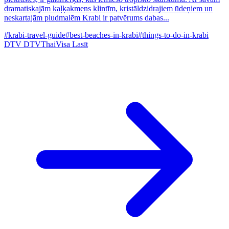
dramatiskajām kaļķakmens klintīm, kristāldzidrajiem ūdeņiem un
neskartajām pludmalēm Krabi ir patvērums dabas...
#krabi-travel-guide
#best-beaches-in-krabi
#things-to-do-in-krabi
DTV
DTVThaiVisa
Lasīt