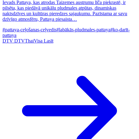
Ievads Pattaya, kas atrodas Taizemes austrumu līča piekrastē, ir
pilsēta, kas piedāvā unikālu pludmales atpūtas, dinamiskas
naktsdzīves un kultūras pieredzes sajaukumu. Pazīstama ar savu
dzīvīgo atmosfēru, Pattaya piesaista…
#pattaya-ceļošanas-ceļvedis
#labākās-pludmales-pattaya
#ko-darīt-
pattaya
DTV
DTVThaiVisa
Lasīt