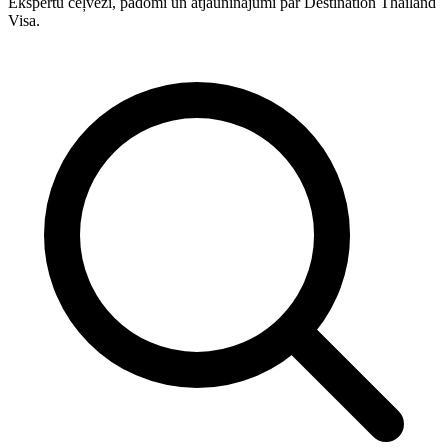
Ekspertu ceļveži, padomi un atjauninājumi par Destination Thailand
Visa.