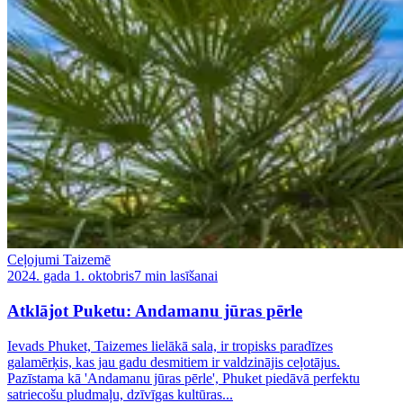
Ceļojumi Taizemē
2024. gada 1. oktobris
7 min lasīšanai
Atklājot Puketu: Andamanu jūras pērle
Ievads Phuket, Taizemes lielākā sala, ir tropisks paradīzes
galamērķis, kas jau gadu desmitiem ir valdzinājis ceļotājus.
Pazīstama kā 'Andamanu jūras pērle', Phuket piedāvā perfektu
satriecošu pludmaļu, dzīvīgas kultūras...