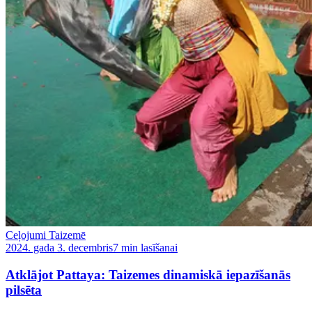
Ceļojumi Taizemē
2024. gada 3. decembris
7 min lasīšanai
Atklājot Pattaya: Taizemes dinamiskā iepazīšanās
pilsēta