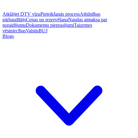
Atklājiet DTV vīzu
Pieteikšanās process
Atbilstības
pārbaudītājs
Cenas un rezervēšana
Naudas atmaksa par
noraidījumu
Dokumentu pieprasījumi
Taizemes
vēstniecības
Valstis
BUJ
Blogs