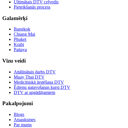
Ultimātais DTV ceļvedis
Pieteikšanās process
Galamērķi
Bangkok
Chiang Mai
Phuket
Krabi
Pattaya
Vīzu veidi
Attālinātais darbs DTV
Muay Thai DTV
Medicīniskā ārstēšana DTV
Ēdienu gatavošanas kursi DTV
DTV ar apgādājamiem
Pakalpojumi
Blogs
Atsauksmes
Par mums