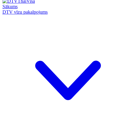
Sākums
DTV vīzu pakalpojums