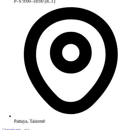
P–S 9:00–18:00 (ICT)
Pattaya, Taizemē