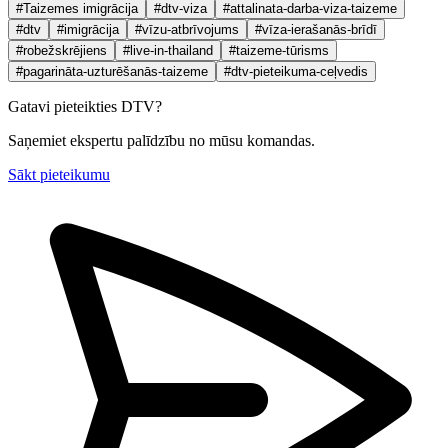
#Taizemes imigrācija
#dtv-viza
#attalinata-darba-viza-taizeme
#dtv
#imigrācija
#vīzu-atbrīvojums
#vīza-ierašanās-brīdī
#robežskrējiens
#live-in-thailand
#taizeme-tūrisms
#pagarināta-uzturēšanās-taizeme
#dtv-pieteikuma-ceļvedis
Gatavi pieteikties DTV?
Saņemiet ekspertu palīdzību no mūsu komandas.
Sākt pieteikumu