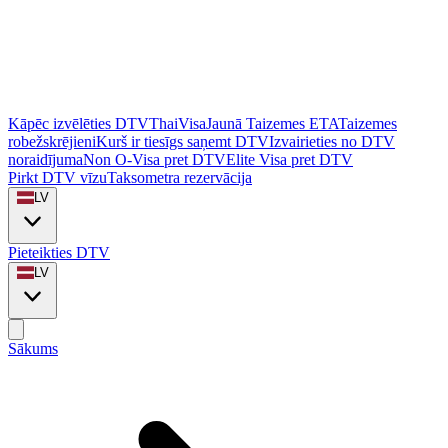
Kāpēc izvēlēties DTVThaiVisa
Jaunā Taizemes ETA
Taizemes
robežskrējieni
Kurš ir tiesīgs saņemt DTV
Izvairieties no DTV
noraidījuma
Non O-Visa pret DTV
Elite Visa pret DTV
Pirkt DTV vīzu
Taksometra rezervācija
LV
Pieteikties DTV
LV
Sākums