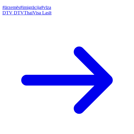
#ārzemēs
#imigrācija
#vīza
DTV
DTVThaiVisa
Lasīt