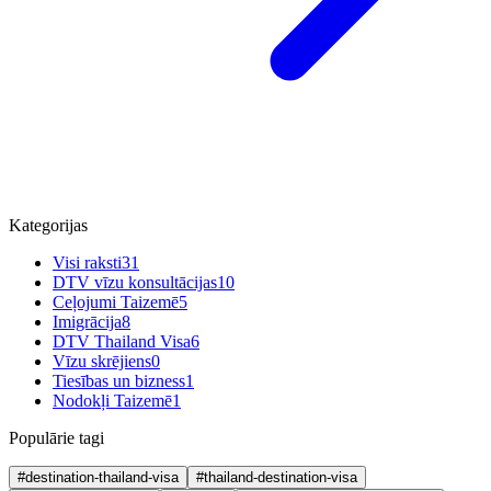
Kategorijas
Visi raksti
31
DTV vīzu konsultācijas
10
Ceļojumi Taizemē
5
Imigrācija
8
DTV Thailand Visa
6
Vīzu skrējiens
0
Tiesības un bizness
1
Nodokļi Taizemē
1
Populārie tagi
#destination-thailand-visa
#thailand-destination-visa