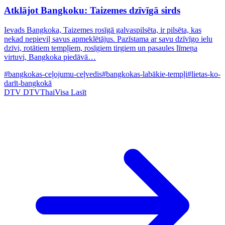
Atklājot Bangkoku: Taizemes dzīvīgā sirds
Ievads Bangkoka, Taizemes rosīgā galvaspilsēta, ir pilsēta, kas
nekad nepieviļ savus apmeklētājus. Pazīstama ar savu dzīvīgo ielu
dzīvi, rotātiem tempļiem, rosīgiem tirgiem un pasaules līmeņa
virtuvi, Bangkoka piedāvā…
#bangkokas-ceļojumu-ceļvedis
#bangkokas-labākie-tempļi
#lietas-ko-
darīt-bangkokā
DTV
DTVThaiVisa
Lasīt