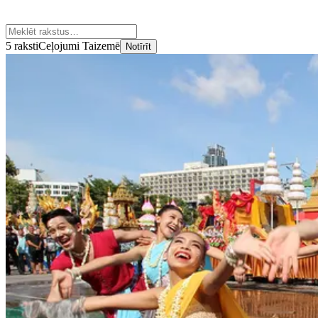
5 raksti
Ceļojumi Taizemē
Notīrīt