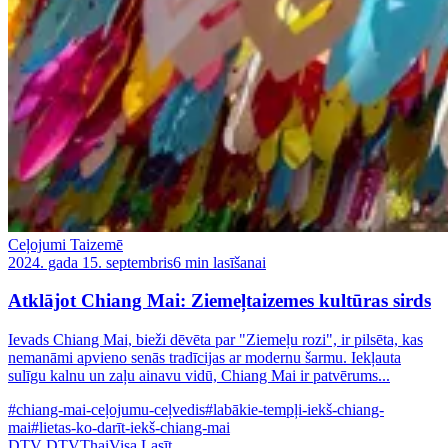
Ceļojumi Taizemē
2024. gada 15. septembris
6 min lasīšanai
Atklājot Chiang Mai: Ziemeļtaizemes kultūras sirds
Ievads Chiang Mai, bieži dēvēta par "Ziemeļu rozi", ir pilsēta, kas
nemanāmi apvieno senās tradīcijas ar modernu šarmu. Iekļauta
sulīgu kalnu un zaļu ainavu vidū, Chiang Mai ir patvērums...
#chiang-mai-ceļojumu-ceļvedis
#labākie-tempļi-iekš-chiang-
mai
#lietas-ko-darīt-iekš-chiang-mai
DTV
DTVThaiVisa
Lasīt