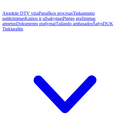
Atraskite DTV vizą
Paraiškos procesas
Tinkamumo
patikrinimas
Kainos ir užsakymas
Pinigų grąžinimas
atmetus
Dokumentų prašymai
Tailando ambasados
Šalys
DUK
Tinklaraštis