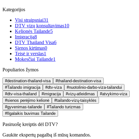
Kategorijos
Visi straipsniai
31
DTV vizų konsultavimas
10
Kelionės Tailande
5
Imigracija
8
DTV Thailand Visa
6
Sienos kirtimas
0
Teisė ir verslas
1
Mokesčiai Tailande
1
Populiarios žymos
#destination-thailand-visa
#thailand-destination-visa
#Tailando imigracija
#dtv-viza
#nuotolinio-darbo-viza-tailandui
#dtv-visa-thailand
#imigracija
#vizų-atleidimas
#atvykimo-viza
#sienos perėjimo kelionė
#tailando-vizų-taisyklės
#gyvenimas-tailande
#Tailando turizmas
#Ilgalaikis buvimas Tailande
Pasiruošę kreiptis dėl DTV?
Gaukite ekspertų pagalbą iš mūsų komandos.