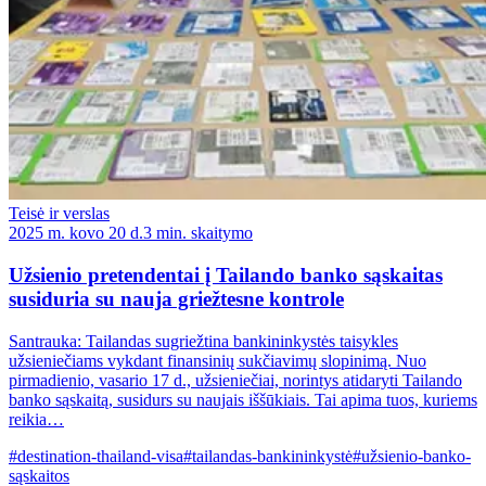
Teisė ir verslas
2025 m. kovo 20 d.
3 min. skaitymo
Užsienio pretendentai į Tailando banko sąskaitas
susiduria su nauja griežtesne kontrole
Santrauka: Tailandas sugriežtina bankininkystės taisykles
užsieniečiams vykdant finansinių sukčiavimų slopinimą. Nuo
pirmadienio, vasario 17 d., užsieniečiai, norintys atidaryti Tailando
banko sąskaitą, susidurs su naujais iššūkiais. Tai apima tuos, kuriems
reikia…
#destination-thailand-visa
#tailandas-bankininkystė
#užsienio-banko-
sąskaitos