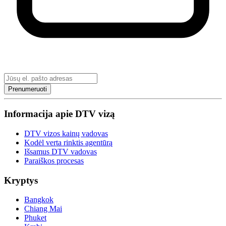
Prenumeruoti
Informacija apie DTV vizą
DTV vizos kainų vadovas
Kodėl verta rinktis agentūrą
Išsamus DTV vadovas
Paraiškos procesas
Kryptys
Bangkok
Chiang Mai
Phuket