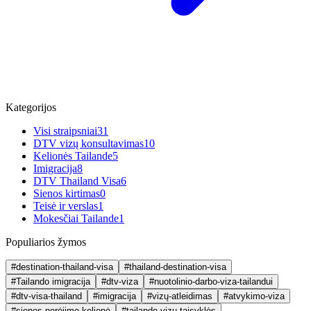
Kategorijos
Visi straipsniai
31
DTV vizų konsultavimas
10
Kelionės Tailande
5
Imigracija
8
DTV Thailand Visa
6
Sienos kirtimas
0
Teisė ir verslas
1
Mokesčiai Tailande
1
Populiarios žymos
#destination-thailand-visa
#thailand-destination-visa
#Tailando imigracija
#dtv-viza
#nuotolinio-darbo-viza-tailandui
#dtv-visa-thailand
#imigracija
#vizų-atleidimas
#atvykimo-viza
#sienos perėjimo kelionė
#tailando-vizų-taisyklės