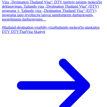
Viza „Destination Thailand Visa“: DTV turėtojų pajamų mokesčių
deklaravimas. Tailando viza „Destination Thailand Visa“ (DTV)
programa 1. Tailando viza „Destination Thailand Visa“ (DTV)
programa tapo revoliucija laisvai samdomiems darbuotojams,
nuotoliniams darbuotojams…
#thailand-destination-visa
#dtv-viza
#tailando-mokesčių-ataskaitos
DTV
DTVThaiVisa
Skaityti