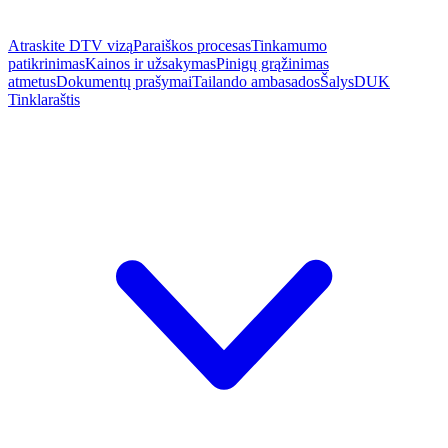
Atraskite DTV vizą
Paraiškos procesas
Tinkamumo
patikrinimas
Kainos ir užsakymas
Pinigų grąžinimas
atmetus
Dokumentų prašymai
Tailando ambasados
Šalys
DUK
Tinklaraštis