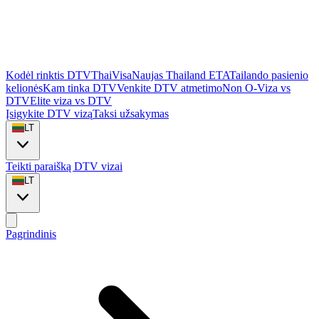
Kodėl rinktis DTVThaiVisa
Naujas Thailand ETA
Tailando pasienio
kelionės
Kam tinka DTV
Venkite DTV atmetimo
Non O-Viza vs
DTV
Elite viza vs DTV
Įsigykite DTV vizą
Taksi užsakymas
LT
Teikti paraišką DTV vizai
LT
Pagrindinis