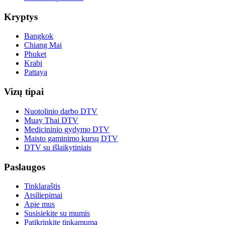
Kryptys
Bangkok
Chiang Mai
Phuket
Krabi
Pattaya
Vizų tipai
Nuotolinio darbo DTV
Muay Thai DTV
Medicininio gydymo DTV
Maisto gaminimo kursų DTV
DTV su išlaikytiniais
Paslaugos
Tinklaraštis
Atsiliepimai
Apie mus
Susisiekite su mumis
Patikrinkite tinkamumą