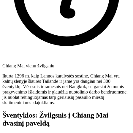
Chiang Mai vienu žvilgsniu
Įkurta 1296 m. kaip Lannos karalystės sostinė, Chiang Mai yra
kalnų slėnyje šiaurės Tailande ir jame yra daugiau nei 300
šventyklų. Vėsesnis ir ramesnis nei Bangkok, su garsiai žemomis
pragyvenimo išlaidomis ir glaudžia nuotolinio darbo bendruomene,
jis nuolat reitinguojamas tarp geriausių pasaulio miestų
skaitmeniniams klajokliams.
Šventyklos: Žvilgsnis į Chiang Mai
dvasinį paveldą