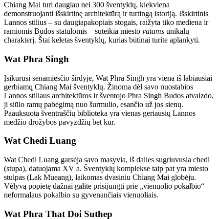
Chiang Mai turi daugiau nei 300 šventyklų, kiekviena
demonstruojanti išskirtinę architektūrą ir turtingą istoriją. Išskirtinis
Lannos stilius – su daugiapakopiais stogais, raižyta tiko mediena ir
ramiomis Budos statulomis – suteikia miesto
vatams
unikalų
charakterį. Štai keletas šventyklų, kurias būtinai turite aplankyti.
Wat Phra Singh
Įsikūrusi senamiesčio širdyje, Wat Phra Singh yra viena iš labiausiai
gerbiamų Chiang Mai šventyklų. Žinoma dėl savo nuostabios
Lannos stiliaus architektūros ir šventojo Phra Singh Budos atvaizdo,
ji siūlo ramų pabėgimą nuo šurmulio, esančio už jos sienų.
Paauksuota šventraščių biblioteka yra vienas geriausių Lannos
medžio drožybos pavyzdžių bet kur.
Wat Chedi Luang
Wat Chedi Luang garsėja savo masyvia, iš dalies sugriuvusia chedi
(stupa), datuojama XV a. Šventyklų komplekse taip pat yra miesto
stulpas (Lak Mueang), laikomas dvasiniu Chiang Mai globėju.
Vėlyvą popietę dažnai galite prisijungti prie „vienuolio pokalbio“ –
neformalaus pokalbio su gyvenančiais vienuoliais.
Wat Phra That Doi Suthep