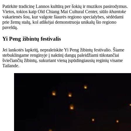
Patirkite tradicinę Lannos kultūrą per šokių ir muzikos pasirodymus.
Vietos, tokios kaip Old Chiang Mai Cultural Center, siūlo
khantoke
vakarienės šou, kur valgote šiaurės regiono specialybes, sėdėdami
prie žemų stalų, kol atlikėjai demonstruoja unikalų šio regiono
paveldą.
Yi Peng žibintų festivalis
Jei lankotės lapkritį, nepraleiskite Yi Peng žibintų festivalio. Šiame
stebuklingame renginyje į naktinį dangų paleidžiami tūkstančiai
šviečiančių žibintų, sukuriant vieną įspūdingiausių reginių visame
Tailande.