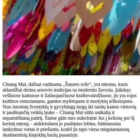
Chiang Mai, dažnai vadinama „Šiaurės rože“, yra miestas, kuris
sklandžiai derina senovės tradicijas su moderniu žavesiu. Įsikūręs
vešliuose kalnuose ir žaliuojančiuose kraštovaizdžiuose, jis yra rojus
kultūros entuziastams, gamtos mylėtojams ir nuotykių ieškotojams.
Nuo istorinių šventyklų ir gyvybingų turgų iki ramių kaimo vietovių
ir jaudinančių veiklų lauke – Chiang Mai siūlo unikalią ir
nepamirštamą patirtį. Šiame gide mes nukelsime Jus į kelionę per šį
kerintį miestą – atskleisdami jo paslėptus lobius, būtiniausias
lankytinas vietas ir priežastis, kodėl jis tapo viena mėgstamiausių
skaitmeninių klajoklių bazių pasaulyje.