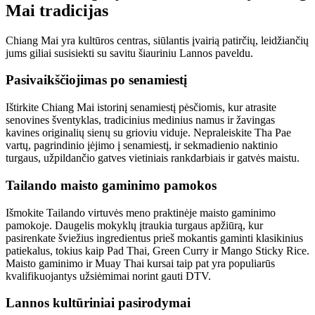
Mai tradicijas
Chiang Mai yra kultūros centras, siūlantis įvairią patirčių, leidžiančių
jums giliai susisiekti su savitu šiauriniu Lannos paveldu.
Pasivaikščiojimas po senamiestį
Ištirkite Chiang Mai istorinį senamiestį pėsčiomis, kur atrasite
senovines šventyklas, tradicinius medinius namus ir žavingas
kavines originalių sienų su grioviu viduje. Nepraleiskite Tha Pae
vartų, pagrindinio įėjimo į senamiestį, ir sekmadienio naktinio
turgaus, užpildančio gatves vietiniais rankdarbiais ir gatvės maistu.
Tailando maisto gaminimo pamokos
Išmokite Tailando virtuvės meno praktinėje maisto gaminimo
pamokoje. Daugelis mokyklų įtraukia turgaus apžiūrą, kur
pasirenkate šviežius ingredientus prieš mokantis gaminti klasikinius
patiekalus, tokius kaip Pad Thai, Green Curry ir Mango Sticky Rice.
Maisto gaminimo ir Muay Thai kursai taip pat yra populiarūs
kvalifikuojantys užsiėmimai norint gauti DTV.
Lannos kultūriniai pasirodymai