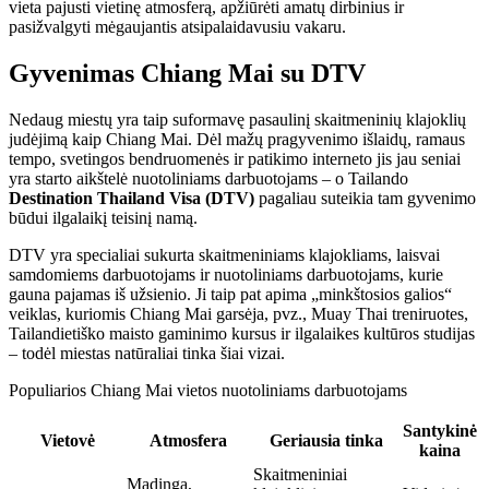
vieta pajusti vietinę atmosferą, apžiūrėti amatų dirbinius ir
pasižvalgyti mėgaujantis atsipalaidavusiu vakaru.
Gyvenimas Chiang Mai su DTV
Nedaug miestų yra taip suformavę pasaulinį skaitmeninių klajoklių
judėjimą kaip Chiang Mai. Dėl mažų pragyvenimo išlaidų, ramaus
tempo, svetingos bendruomenės ir patikimo interneto jis jau seniai
yra starto aikštelė nuotoliniams darbuotojams – o Tailando
Destination Thailand Visa (DTV)
pagaliau suteikia tam gyvenimo
būdui ilgalaikį teisinį namą.
DTV yra specialiai sukurta skaitmeniniams klajokliams, laisvai
samdomiems darbuotojams ir nuotoliniams darbuotojams, kurie
gauna pajamas iš užsienio. Ji taip pat apima „minkštosios galios“
veiklas, kuriomis Chiang Mai garsėja, pvz., Muay Thai treniruotes,
Tailandietiško maisto gaminimo kursus ir ilgalaikes kultūros studijas
– todėl miestas natūraliai tinka šiai vizai.
Populiarios Chiang Mai vietos nuotoliniams darbuotojams
Santykinė
Vietovė
Atmosfera
Geriausia tinka
kaina
Skaitmeniniai
Madinga,