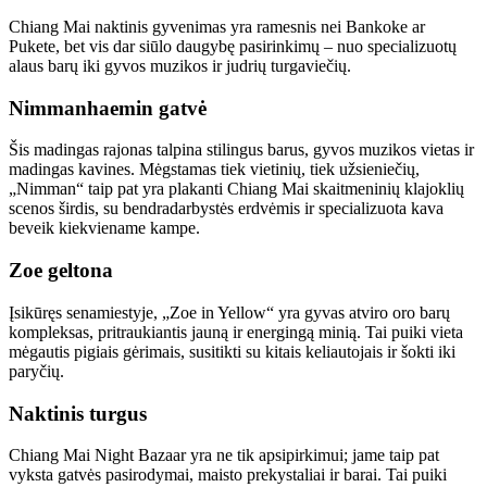
Chiang Mai naktinis gyvenimas yra ramesnis nei Bankoke ar
Pukete, bet vis dar siūlo daugybę pasirinkimų – nuo specializuotų
alaus barų iki gyvos muzikos ir judrių turgaviečių.
Nimmanhaemin gatvė
Šis madingas rajonas talpina stilingus barus, gyvos muzikos vietas ir
madingas kavines. Mėgstamas tiek vietinių, tiek užsieniečių,
„Nimman“ taip pat yra plakanti Chiang Mai skaitmeninių klajoklių
scenos širdis, su bendradarbystės erdvėmis ir specializuota kava
beveik kiekviename kampe.
Zoe geltona
Įsikūręs senamiestyje, „Zoe in Yellow“ yra gyvas atviro oro barų
kompleksas, pritraukiantis jauną ir energingą minią. Tai puiki vieta
mėgautis pigiais gėrimais, susitikti su kitais keliautojais ir šokti iki
paryčių.
Naktinis turgus
Chiang Mai Night Bazaar yra ne tik apsipirkimui; jame taip pat
vyksta gatvės pasirodymai, maisto prekystaliai ir barai. Tai puiki