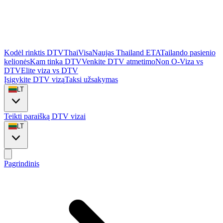
Kodėl rinktis DTVThaiVisa
Naujas Thailand ETA
Tailando pasienio
kelionės
Kam tinka DTV
Venkite DTV atmetimo
Non O-Viza vs
DTV
Elite viza vs DTV
Įsigykite DTV vizą
Taksi užsakymas
LT
Teikti paraišką DTV vizai
LT
Pagrindinis