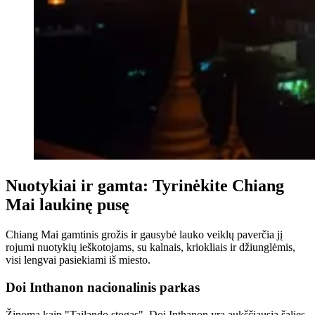
Nuotykiai ir gamta: Tyrinėkite Chiang
Mai laukinę pusę
Chiang Mai gamtinis grožis ir gausybė lauko veiklų paverčia jį
rojumi nuotykių ieškotojams, su kalnais, kriokliais ir džiunglėmis,
visi lengvai pasiekiami iš miesto.
Doi Inthanon nacionalinis parkas
Žinoma kaip "Tailando stogas", Doi Inthanon yra aukščiausia šalies