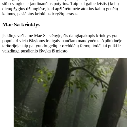
siūlo saugius ir jaudinančius potyrius. Taip pat galite leistis į kelių
dienų žygius džiunglėse, kad apžiūrėtumėte atokius kalnų genčių
kaimus, paslėptus krioklius ir ryžių terasas.
Mae Sa krioklys
Įsikūręs vešliame Mae Sa slėnyje, šis daugiapakopis krioklys yra
populiari vieta iškyloms ir atgaivinančiam maudynėms. Aplinkinėje
teritorijoje taip pat yra drugelių ir orchidėjų fermų, todėl tai puiki ir
vaizdinga pusdienio išvyka iš miesto.