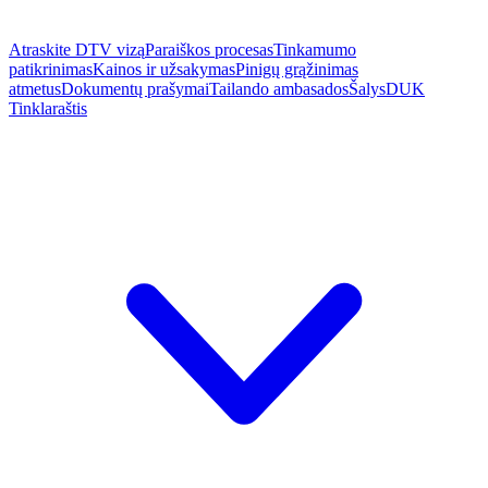
Atraskite DTV vizą
Paraiškos procesas
Tinkamumo
patikrinimas
Kainos ir užsakymas
Pinigų grąžinimas
atmetus
Dokumentų prašymai
Tailando ambasados
Šalys
DUK
Tinklaraštis