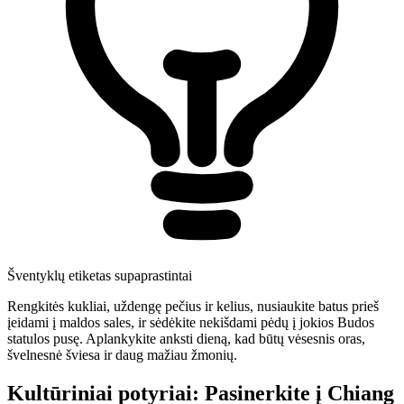
Šventyklų etiketas supaprastintai
Rengkitės kukliai, uždengę pečius ir kelius, nusiaukite batus prieš
įeidami į maldos sales, ir sėdėkite nekišdami pėdų į jokios Budos
statulos pusę. Aplankykite anksti dieną, kad būtų vėsesnis oras,
švelnesnė šviesa ir daug mažiau žmonių.
Kultūriniai potyriai: Pasinerkite į Chiang