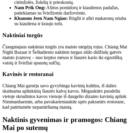
citrinžolės, žolelių ir prieskonių.
Nam Prik Ong:
Aštrus pomidorų ir kiaulienos padažas,
patiekiamas su šviežiomis daržovėmis.
Khanom Jeen Nam Ngiao:
Rūgšti ir aštri makaronų sriuba
su kiauliena ir kraujo tofu.
Naktiniai turgūs
Čiangmajaus naktiniai turgūs yra maisto mėgėjų rojus. Chiang Mai
Night Bazaar ir Šeštadienio naktinis turgus siūlo didžiulę gatvės
maisto įvairovę – nuo keptos mėsos ir šiaurės kario iki egzotiškų
vaisių ir šviežiai spaustų sulčių.
Kavinės ir restoranai
Chiang Mai garsėja savo gyvybinga kavinių kultūra, iš dalies
skatinama aplinkinių šiaurės kalvų kavos. Mėgaukitės puodeliu
vietoje skrudintos kavos vienoje iš daugelio dizaino kavinių aplink
Nimmanhaemin, arba pavakarieniaukite upės pakrantės restorane,
kad patirtumėte nepamirštamą maistą.
Naktinis gyvenimas ir pramogos: Chiang
Mai po sutemų