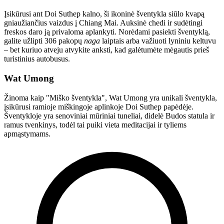
Įsikūrusi ant Doi Suthep kalno, ši ikoninė šventykla siūlo kvapą
gniaužiančius vaizdus į Chiang Mai. Auksinė chedi ir sudėtingi
freskos daro ją privaloma aplankyti. Norėdami pasiekti šventyklą,
galite užlipti 306 pakopų
naga
laiptais arba važiuoti lyniniu keltuvu
– bet kuriuo atveju atvykite anksti, kad galėtumėte mėgautis prieš
turistinius autobusus.
Wat Umong
Žinoma kaip "Miško šventykla", Wat Umong yra unikali šventykla,
įsikūrusi ramioje miškingoje aplinkoje Doi Suthep papėdėje.
Šventykloje yra senoviniai mūriniai tuneliai, didelė Budos statula ir
ramus tvenkinys, todėl tai puiki vieta meditacijai ir tyliems
apmąstymams.