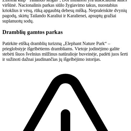
viršūnė. Nacionalinis parkas siūlo žygiavimo takus, nuostabius
krioklius ir vėsų, rūką apgaubtą debesų mišką. Nepraleiskite dvynių
pagodų, skirtų Tailando Karaliui ir Karalienei, apsuptų gražiai
suplanuotų sodų.
Dramblių gamtos parkas
Patirkite etišką dramblių turizmą „Elephant Nature Park“ –
prieglobstyje išgelbėtiems drambliams. Vietoje jodinėjimo galite
stebėti šiuos švelnius milžinus natūralioje buveinėje, padėti juos šerti
ir sužinoti dažnai jaudinančias jų išgelbėjimo istorijas.