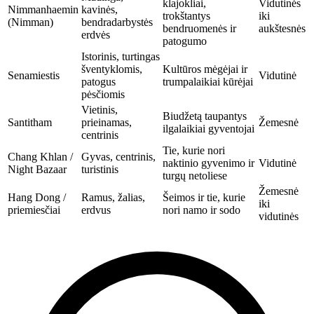
klajokliai,
Vidutinės
Nimmanhaemin
kavinės,
trokštantys
iki
(Nimman)
bendradarbystės
bendruomenės ir
aukštesnės
erdvės
patogumo
Istorinis, turtingas
šventyklomis,
Kultūros mėgėjai ir
Senamiestis
Vidutinė
patogus
trumpalaikiai kūrėjai
pėsčiomis
Vietinis,
Biudžetą taupantys
Santitham
prieinamas,
Žemesnė
ilgalaikiai gyventojai
centrinis
Tie, kurie nori
Chang Khlan /
Gyvas, centrinis,
naktinio gyvenimo ir
Vidutinė
Night Bazaar
turistinis
turgų netoliese
Žemesnė
Hang Dong /
Ramus, žalias,
Šeimos ir tie, kurie
iki
priemiesčiai
erdvus
nori namo ir sodo
vidutinės