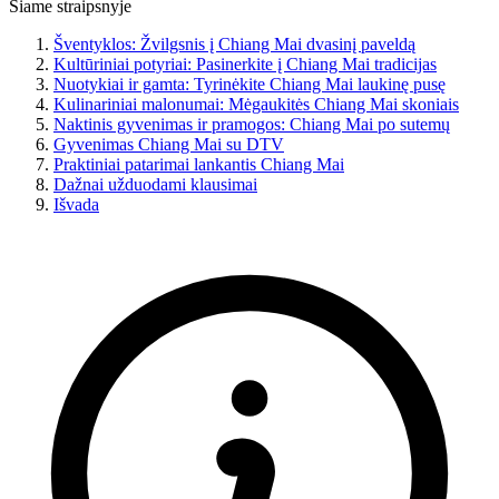
Šiame straipsnyje
Šventyklos: Žvilgsnis į Chiang Mai dvasinį paveldą
Kultūriniai potyriai: Pasinerkite į Chiang Mai tradicijas
Nuotykiai ir gamta: Tyrinėkite Chiang Mai laukinę pusę
Kulinariniai malonumai: Mėgaukitės Chiang Mai skoniais
Naktinis gyvenimas ir pramogos: Chiang Mai po sutemų
Gyvenimas Chiang Mai su DTV
Praktiniai patarimai lankantis Chiang Mai
Dažnai užduodami klausimai
Išvada