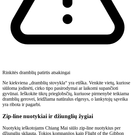
Rinkitės dramblių patirtis atsakingai
Ne kiekviena „dramblių stovykla“ yra etiška. Venkite vietų, kuriose
siūloma jodinėti, cirko tipo pasirodymai ar laikomi supančioti
gyvūnai. Ieškokite tikrų prieglobsčių, kuriuose pirmenybė teikiama
dramblių gerovei, leidžiama natūralus elgesys, o lankytojų sąveika
yra ribota ir pagarbi.
Zip-line nuotykiai ir džiunglių žygiai
Nuotykių ieškotojams Chiang Mai siūlo zip-line nuotykius per
džiunglių skliautą. Tokios kompanijos kaip Flight of the Gibbon