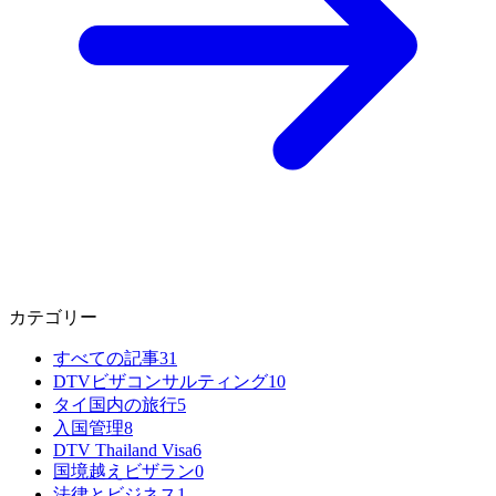
カテゴリー
すべての記事
31
DTVビザコンサルティング
10
タイ国内の旅行
5
入国管理
8
DTV Thailand Visa
6
国境越えビザラン
0
法律とビジネス
1