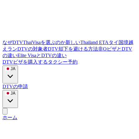
なぜDTVThaiVisaを選ぶのか
新しいThailand ETA
タイ国境越
えラン
DTVの対象者
DTV却下を避ける方法
非OビザとDTV
の違い
Elite VisaとDTVの違い
DTVビザを購入する
タクシー予約
JA
DTVの申請
JA
ホーム