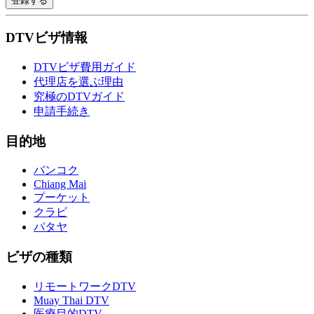
登録する
DTVビザ情報
DTVビザ費用ガイド
代理店を選ぶ理由
究極のDTVガイド
申請手続き
目的地
バンコク
Chiang Mai
プーケット
クラビ
パタヤ
ビザの種類
リモートワークDTV
Muay Thai DTV
医療目的DTV