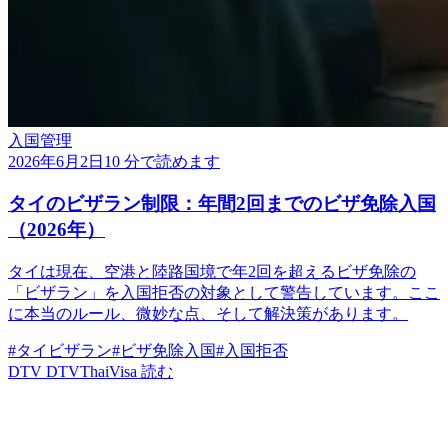
入国管理
2026年6月2日
10 分で読めます
タイのビザラン制限：年間2回までのビザ免除入国
（2026年）
タイは現在、空港と陸路国境で年2回を超えるビザ免除の
「ビザラン」を入国拒否の対象として警告しています。ここ
に本当のルール、微妙な点、そして解決策があります。
#タイビザラン
#ビザ免除入国
#入国拒否
DTV
DTVThaiVisa
読む