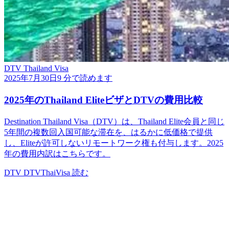
DTV Thailand Visa
2025年7月30日
9 分で読めます
2025年のThailand EliteビザとDTVの費用比較
Destination Thailand Visa（DTV）は、Thailand Elite会員と同じ
5年間の複数回入国可能な滞在を、はるかに低価格で提供
し、Eliteが許可しないリモートワーク権も付与します。2025
年の費用内訳はこちらです。
DTV
DTVThaiVisa
読む