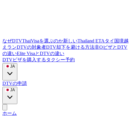
なぜDTVThaiVisaを選ぶのか
新しいThailand ETA
タイ国境越
えラン
DTVの対象者
DTV却下を避ける方法
非OビザとDTV
の違い
Elite VisaとDTVの違い
DTVビザを購入する
タクシー予約
JA
DTVの申請
JA
ホーム