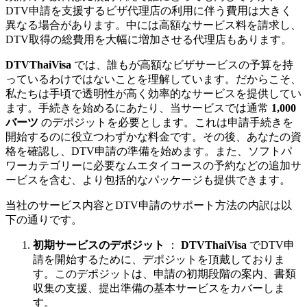
DTV申請を支援するビザ代理店の利用に伴う費用は大きく
異なる場合があります。中には高額なサービス料を請求し、
DTV取得の総費用を大幅に増加させる代理店もあります。
DTVThaiVisa
では、誰もが高額なビザサービスの予算を持
っているわけではないことを理解しています。だからこそ、
私たちは手頃で透明性が高く効率的なサービスを提供してい
ます。手続きを始めるにあたり、当サービスでは通常
1,000
バーツ
のデポジットを必要とします。これは申請手続きを
開始するのに役立つわずかな料金です。その後、あなたの資
格を確認し、DTV申請の準備を始めます。また、ソフトパ
ワーカテゴリーに必要なムエタイコースの予約などの追加サ
ービスを含む、より包括的なパッケージも提供できます。
当社のサービス内容とDTV申請のサポート方法の内訳は以
下の通りです。
初期サービスのデポジット
：
DTVThaiVisa
でDTV申
請を開始するために、デポジットを頂戴しておりま
す。このデポジットは、申請の初期段階の案内、書類
収集の支援、提出準備の基本サービスをカバーしま
す。