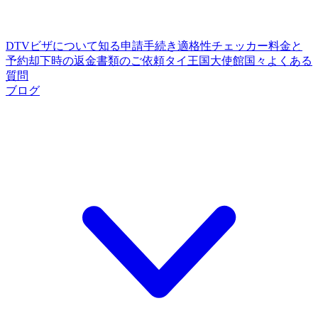
DTVビザについて知る
申請手続き
適格性チェッカー
料金と
予約
却下時の返金
書類のご依頼
タイ王国大使館
国々
よくある
質問
ブログ