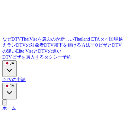
なぜDTVThaiVisaを選ぶのか
新しいThailand ETA
タイ国境越
えラン
DTVの対象者
DTV却下を避ける方法
非OビザとDTV
の違い
Elite VisaとDTVの違い
DTVビザを購入する
タクシー予約
JA
DTVの申請
JA
ホーム