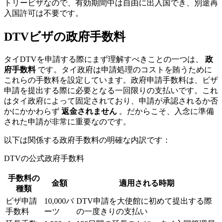
トリービザなので、有効期間中は自由に出入国でき、別途再
入国許可は不要です。
DTVビザの政府手数料
タイDTVを申請する際にまず理解すべきことの一つは、
政
府手数料
です。タイ政府は申請処理のコストを賄うために
これらの手数料を設定しています。政府申請手数料は、ビザ
申請を提出する際に必要となる一回限りの支払いです。これ
はタイ政府によって固定されており、申請が承認されるか否
かにかかわらず
返金されません
。だからこそ、入念に準備
された申請が非常に重要なのです。
以下は関係する政府手数料の明確な内訳です：
DTVの公式政府手数料
手数料の
金額
適用される時期
種類
ビザ申請
10,000バ
DTV申請を大使館に初めて提出する際
手数料
ーツ
の一度きりの支払い