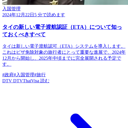
入国管理
2024年12月22日
5 分で読めます
タイの新しい電子渡航認証（ETA）について知っ
ておくべきすべて
タイは新しい電子渡航認可（ETA）システムを導入します。
これはビザ免除対象の旅行者にとって重要な進展で、2024年
12月から開始し、2025年中頃までに完全展開される予定で
す。
#政府
#入国管理
#旅行
DTV
DTVThaiVisa
読む