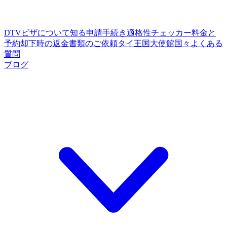
DTVビザについて知る
申請手続き
適格性チェッカー
料金と
予約
却下時の返金
書類のご依頼
タイ王国大使館
国々
よくある
質問
ブログ