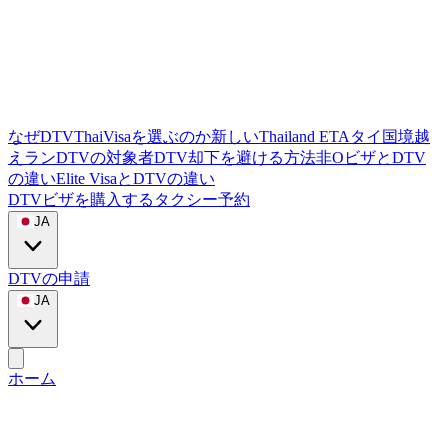
なぜDTVThaiVisaを選ぶのか
新しいThailand ETA
タイ国境越
えラン
DTVの対象者
DTV却下を避ける方法
非OビザとDTV
の違い
Elite VisaとDTVの違い
DTVビザを購入する
タクシー予約
JA
DTVの申請
JA
ホーム