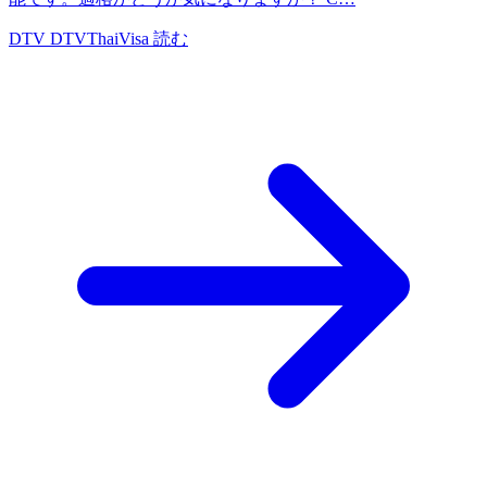
DTV
DTVThaiVisa
読む