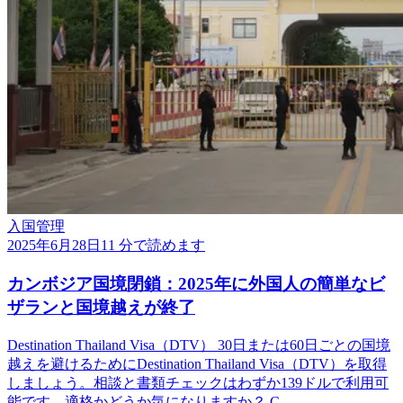
入国管理
2025年6月28日
11 分で読めます
カンボジア国境閉鎖：2025年に外国人の簡単なビ
ザランと国境越えが終了
Destination Thailand Visa（DTV） 30日または60日ごとの国境
越えを避けるためにDestination Thailand Visa（DTV）を取得
しましょう。相談と書類チェックはわずか139ドルで利用可
能です。適格かどうか気になりますか？ C…