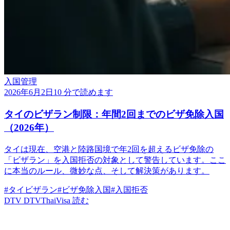
入国管理
2026年6月2日
10 分で読めます
タイのビザラン制限：年間2回までのビザ免除入国
（2026年）
タイは現在、空港と陸路国境で年2回を超えるビザ免除の
「ビザラン」を入国拒否の対象として警告しています。ここ
に本当のルール、微妙な点、そして解決策があります。
#タイビザラン
#ビザ免除入国
#入国拒否
DTV
DTVThaiVisa
読む