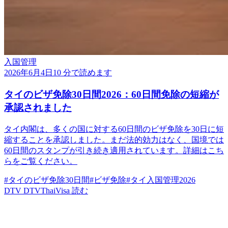
入国管理
2026年6月4日
10 分で読めます
タイのビザ免除30日間2026：60日間免除の短縮が
承認されました
タイ内閣は、多くの国に対する60日間のビザ免除を30日に短
縮することを承認しました。まだ法的効力はなく、国境では
60日間のスタンプが引き続き適用されています。詳細はこち
らをご覧ください。
#タイのビザ免除30日間
#ビザ免除
#タイ入国管理2026
DTV
DTVThaiVisa
読む