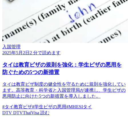
入国管理
2025年5月2日
2 分で読めます
タイは教育ビザの規則を強化：学生ビザの悪用を
防ぐための5つの新措置
タイは教育ビザ制度の健全性を守るために規則を強化してい
ます。高等教育・科学省と入国管理局が連携し、学生ビザの
悪用防止に向けた5つの新措置を導入しました。
#タイ教育ビザ
#学生ビザの悪用
#MHESIタイ
DTV
DTVThaiVisa
読む