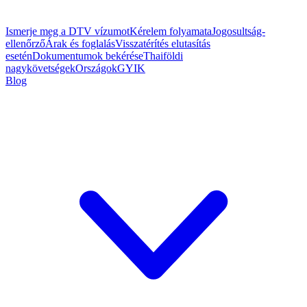
Ismerje meg a DTV vízumot
Kérelem folyamata
Jogosultság-
ellenőrző
Árak és foglalás
Visszatérítés elutasítás
esetén
Dokumentumok bekérése
Thaiföldi
nagykövetségek
Országok
GYIK
Blog