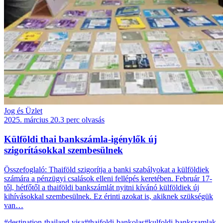
Jog és Üzlet
2025. március 20.
3 perc olvasás
Külföldi thai bankszámla-igénylők új
szigorításokkal szembesülnek
Összefoglaló: Thaiföld szigorítja a banki szabályokat a külföldiek
számára a pénzügyi csalások elleni fellépés keretében. Február 17-
től, hétfőtől a thaiföldi bankszámlát nyitni kívánó külföldiek új
kihívásokkal szembesülnek. Ez érinti azokat is, akiknek szükségük
van…
#destination-thailand-visa
#thaifoldi-bankolas
#kulfoldi-bankszamlak