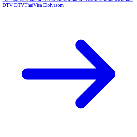
DTV
DTVThaiVisa
Elolvasom