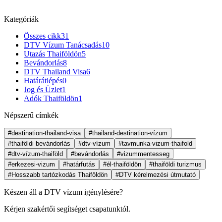
Kategóriák
Összes cikk
31
DTV Vízum Tanácsadás
10
Utazás Thaiföldön
5
Bevándorlás
8
DTV Thailand Visa
6
Határátlépés
0
Jog és Üzlet
1
Adók Thaiföldön
1
Népszerű címkék
#destination-thailand-visa
#thailand-destination-vízum
#thaiföldi bevándorlás
#dtv-vízum
#tavmunka-vizum-thaifold
#dtv-vízum-thaiföld
#bevándorlás
#vizummentesseg
#erkezesi-vizum
#határfutás
#él-thaiföldön
#thaiföldi turizmus
#Hosszabb tartózkodás Thaiföldön
#DTV kérelmezési útmutató
Készen áll a DTV vízum igénylésére?
Kérjen szakértői segítséget csapatunktól.