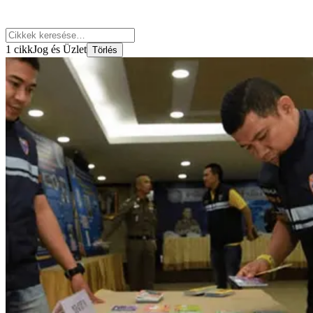
1 cikk
Jog és Üzlet
Törlés