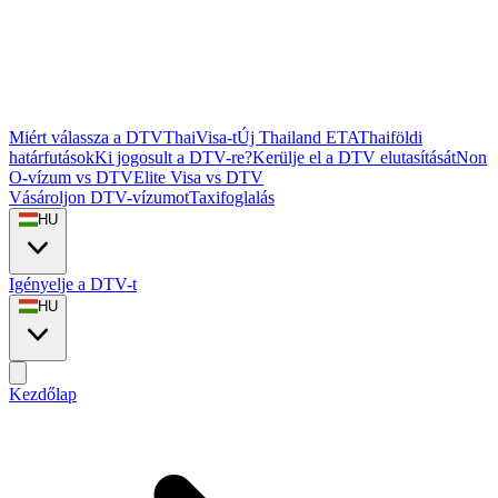
Miért válassza a DTVThaiVisa-t
Új Thailand ETA
Thaiföldi
határfutások
Ki jogosult a DTV-re?
Kerülje el a DTV elutasítását
Non
O-vízum vs DTV
Elite Visa vs DTV
Vásároljon DTV-vízumot
Taxifoglalás
HU
Igényelje a DTV-t
HU
Kezdőlap