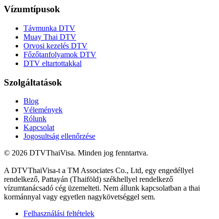
Vízumtípusok
Távmunka DTV
Muay Thai DTV
Orvosi kezelés DTV
Főzőtanfolyamok DTV
DTV eltartottakkal
Szolgáltatások
Blog
Vélemények
Rólunk
Kapcsolat
Jogosultság ellenőrzése
© 2026 DTVThaiVisa. Minden jog fenntartva.
A DTVThaiVisa-t a TM Associates Co., Ltd, egy engedéllyel
rendelkező, Pattayán (Thaiföld) székhellyel rendelkező
vízumtanácsadó cég üzemelteti. Nem állunk kapcsolatban a thai
kormánnyal vagy egyetlen nagykövetséggel sem.
Felhasználási feltételek