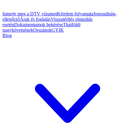
Ismerje meg a DTV vízumot
Kérelem folyamata
Jogosultság-
ellenőrző
Árak és foglalás
Visszatérítés elutasítás
esetén
Dokumentumok bekérése
Thaiföldi
nagykövetségek
Országok
GYIK
Blog