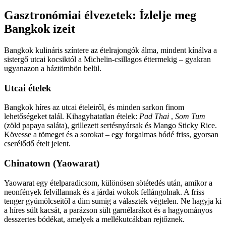
Gasztronómiai élvezetek: Ízlelje meg
Bangkok ízeit
Bangkok kulináris színtere az ételrajongók álma, mindent kínálva a
sistergő utcai kocsiktól a Michelin-csillagos éttermekig – gyakran
ugyanazon a háztömbön belül.
Utcai ételek
Bangkok híres az utcai ételeiről, és minden sarkon finom
lehetőségeket talál. Kihagyhatatlan ételek:
Pad Thai
,
Som Tum
(zöld papaya saláta), grillezett sertésnyársak és Mango Sticky Rice.
Kövesse a tömeget és a sorokat – egy forgalmas bódé friss, gyorsan
cserélődő ételt jelent.
Chinatown (Yaowarat)
Yaowarat egy ételparadicsom, különösen sötétedés után, amikor a
neonfények felvillannak és a járdai wokok fellángolnak. A friss
tenger gyümölcseitől a dim sumig a választék végtelen. Ne hagyja ki
a híres sült kacsát, a parázson sült garnélarákot és a hagyományos
desszertes bódékat, amelyek a mellékutcákban rejtőznek.