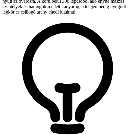
nyújt az óvárosra. A körülbelül 300 lépcsőből álló enyhe mászás
szentélyek és harangok mellett kanyarog, a tetején pedig nyugodt
légkör és csillogó arany chedi jutalmul.