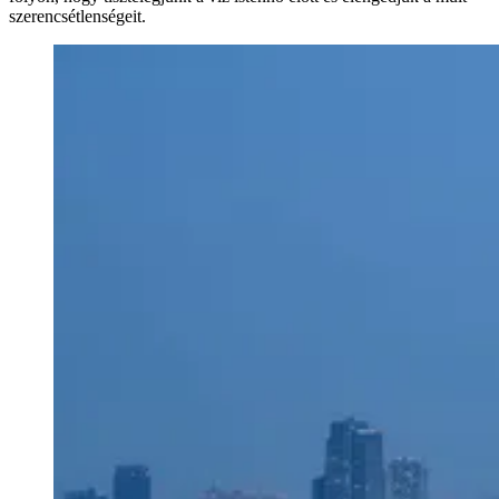
szerencsétlenségeit.