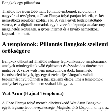
Bangkok egy pillantásra
Thaiföld fővárosa több mint 10 millió embernek ad otthont a
nagyvárosi térségben, a Chao Phraya folyó partján fekszik, és két
nemzetközi repülőtér szolgálja ki. A világ egyik leglátogatottabb
városa, és a digitális nomádok egyik vezető központja az alacsony
megélhetési költségek, a gyors internet és a kiváló nemzetközi
kapcsolatok miatt.
A templomok: Pillantás Bangkok szellemi
örökségére
Bangkok otthont ad Thaiföld néhány legikonikusabb templomának,
amelyek mindegyike kiváló építészetet és évszázados történelmet
mutat be. A város
wats
nem múzeumi darabok, hanem élő
istentiszteleti helyek, így egy tiszteletteljes látogatás valódi
bepillantást nyújt Önnek a thai szellemi életbe. Íme a templomok,
amelyeket egyszerűen nem szabad kihagynia.
Wat Arun (Hajnal Temploma)
A Chao Phraya folyó mentén elhelyezkedő Wat Arun Bangkok
egyik legismertebb nevezetessége. Magasba törő központi tornya, az