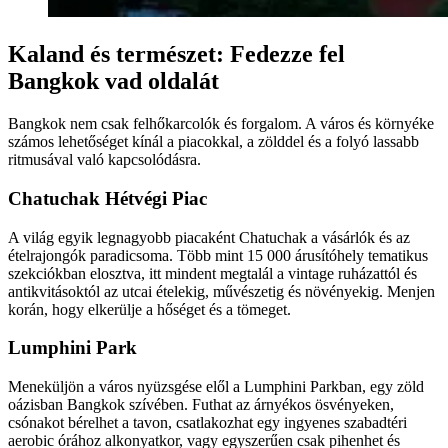
Kaland és természet: Fedezze fel
Bangkok vad oldalát
Bangkok nem csak felhőkarcolók és forgalom. A város és környéke
számos lehetőséget kínál a piacokkal, a zölddel és a folyó lassabb
ritmusával való kapcsolódásra.
Chatuchak Hétvégi Piac
A világ egyik legnagyobb piacaként Chatuchak a vásárlók és az
ételrajongók paradicsoma. Több mint 15 000 árusítóhely tematikus
szekciókban elosztva, itt mindent megtalál a vintage ruházattól és
antikvitásoktól az utcai ételekig, művészetig és növényekig. Menjen
korán, hogy elkerülje a hőséget és a tömeget.
Lumphini Park
Meneküljön a város nyüzsgése elől a Lumphini Parkban, egy zöld
oázisban Bangkok szívében. Futhat az árnyékos ösvényeken,
csónakot bérelhet a tavon, csatlakozhat egy ingyenes szabadtéri
aerobic órához alkonyatkor, vagy egyszerűen csak pihenhet és