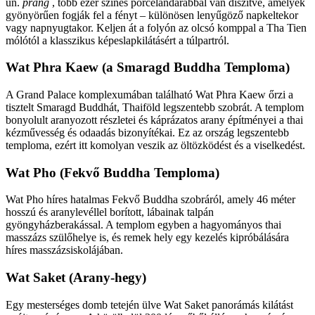
ún.
prang
, több ezer színes porcelándarabbal van díszítve, amelyek
gyönyörűen fogják fel a fényt – különösen lenyűgöző napkeltekor
vagy napnyugtakor. Keljen át a folyón az olcsó komppal a Tha Tien
mólótól a klasszikus képeslapkilátásért a túlpartról.
Wat Phra Kaew (a Smaragd Buddha Temploma)
A Grand Palace komplexumában található Wat Phra Kaew őrzi a
tisztelt Smaragd Buddhát, Thaiföld legszentebb szobrát. A templom
bonyolult aranyozott részletei és káprázatos arany építményei a thai
kézművesség és odaadás bizonyítékai. Ez az ország legszentebb
temploma, ezért itt komolyan veszik az öltözködést és a viselkedést.
Wat Pho (Fekvő Buddha Temploma)
Wat Pho híres hatalmas Fekvő Buddha szobráról, amely 46 méter
hosszú és aranylevéllel borított, lábainak talpán
gyöngyházberakással. A templom egyben a hagyományos thai
masszázs szülőhelye is, és remek hely egy kezelés kipróbálására
híres masszázsiskolájában.
Wat Saket (Arany-hegy)
Egy mesterséges domb tetején ülve Wat Saket panorámás kilátást