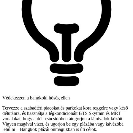
Védekezzen a bangkoki hőség ellen
Tervezze a szabadtéri piacokat és parkokat kora reggelre vagy késő
délutánra, és használja a légkondicionált BTS Skytrain és MRT
vonalakat, hogy a déli csúcsidőben átugorjon a látnivalók között.
Vigyen magával vizet, és ugorjon be egy plázába vagy kávézóba
lehűlni – Bangkok plázái önmagukban is úti célok.