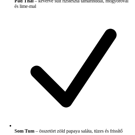
Pad Thai
– keverve sült rizstészta tamarinddal, mogyoróval
és lime-mal
Som Tum
– összetört zöld papaya saláta, tüzes és frissítő