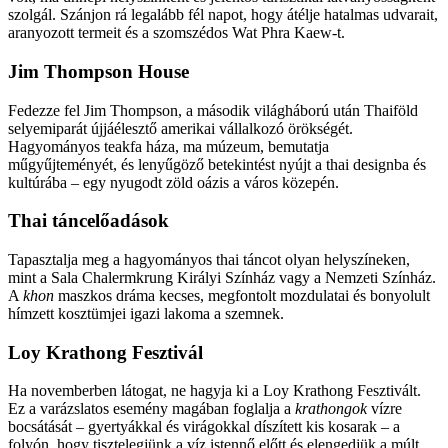
szolgál. Szánjon rá legalább fél napot, hogy átélje hatalmas udvarait,
aranyozott termeit és a szomszédos Wat Phra Kaew-t.
Jim Thompson House
Fedezze fel Jim Thompson, a második világháború után Thaiföld
selyemiparát újjáélesztő amerikai vállalkozó örökségét.
Hagyományos teakfa háza, ma múzeum, bemutatja
műgyűjteményét, és lenyűgöző betekintést nyújt a thai designba és
kultúrába – egy nyugodt zöld oázis a város közepén.
Thai táncelőadások
Tapasztalja meg a hagyományos thai táncot olyan helyszíneken,
mint a Sala Chalermkrung Királyi Színház vagy a Nemzeti Színház.
A
khon
maszkos dráma kecses, megfontolt mozdulatai és bonyolult
hímzett kosztümjei igazi lakoma a szemnek.
Loy Krathong Fesztivál
Ha novemberben látogat, ne hagyja ki a Loy Krathong Fesztivált.
Ez a varázslatos esemény magában foglalja a
krathongok
vízre
bocsátását – gyertyákkal és virágokkal díszített kis kosarak – a
folyón, hogy tisztelegjünk a víz istennő előtt és elengedjük a múlt