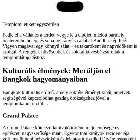
Templomi etikett egyszerűen
Fedje el a vállát és a térdét, vegye le a cipőjét, mielőtt bármely
imaterembe belép, és soha ne irányítsa a lábát Buddha-kép felé.
Vigyen magával egy könnyű sálat – ez takaróként és napvédőként is
szolgál. A reggelek hűvösebbek és sokkal kevésbé zsúfoltak a
templomlátogatáshoz.
Kulturális élmények: Merüljön el
Bangkok hagyományaiban
Bangkok kulturális erőmű, amely sokféle élményt kínál, amelyek
segítségével kapcsolódhat gazdag örökségéhez jóval a
templomkapukon túl is.
Grand Palace
A Grand Palace kötelező látnivaló történelmi jelentősége és
építészeti nagyszerűsége miatt. Egykor thai királyok rezidenciája
volt, ma ünnepi helyszínként és jelentős turisztikai látványosságként