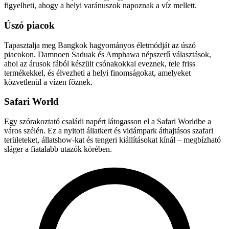
figyelheti, ahogy a helyi varánuszok napoznak a víz mellett.
Úszó piacok
Tapasztalja meg Bangkok hagyományos életmódját az úszó
piacokon. Damnoen Saduak és Amphawa népszerű választások,
ahol az árusok fából készült csónakokkal eveznek, tele friss
termékekkel, és élvezheti a helyi finomságokat, amelyeket
közvetlenül a vízen főznek.
Safari World
Egy szórakoztató családi napért látogasson el a Safari Worldbe a
város szélén. Ez a nyitott állatkert és vidámpark áthajtásos szafari
területeket, állatshow-kat és tengeri kiállításokat kínál – megbízható
sláger a fiatalabb utazók körében.