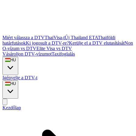
Miért válassza a DTVThaiVisa-t
Új Thailand ETA
Thaiföldi
határfutások
Ki jogosult a DTV-re?
Kerülje el a DTV elutasítását
Non
O-vízum vs DTV
Elite Visa vs DTV
Vásároljon DTV-vízumot
Taxifoglalás
HU
Igényelje a DTV-t
HU
Kezdőlap