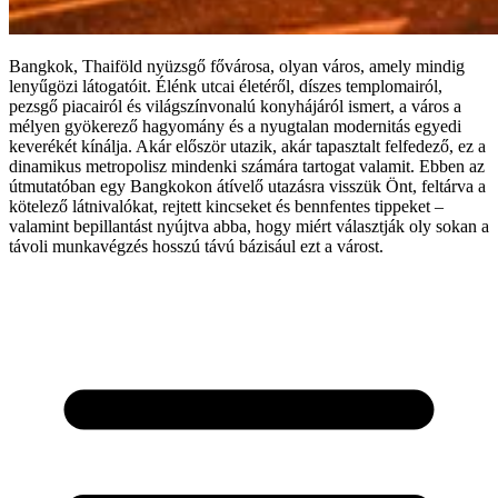
Bangkok, Thaiföld nyüzsgő fővárosa, olyan város, amely mindig
lenyűgözi látogatóit. Élénk utcai életéről, díszes templomairól,
pezsgő piacairól és világszínvonalú konyhájáról ismert, a város a
mélyen gyökerező hagyomány és a nyugtalan modernitás egyedi
keverékét kínálja. Akár először utazik, akár tapasztalt felfedező, ez a
dinamikus metropolisz mindenki számára tartogat valamit. Ebben az
útmutatóban egy Bangkokon átívelő utazásra visszük Önt, feltárva a
kötelező látnivalókat, rejtett kincseket és bennfentes tippeket –
valamint bepillantást nyújtva abba, hogy miért választják oly sokan a
távoli munkavégzés hosszú távú bázisául ezt a várost.