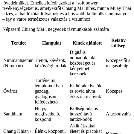
jövedelmüket. Emellett lefedi azokat a "soft power"
tevékenységeket is, amelyekről Chiang Mai híres, mint a Muay Thai
edzés, a thai főzőtanfolyamok és a hosszabb kulturális tanulmányok
– így a város természetes választás a vízumhoz.
Népszerű Chiang Mai-i negyedek távmunkások számára
Relatív
Terület
Hangulat
Kinek ajánlott
költség
Digitális
nomádok, akik
Nimmanhaemin
Trendi, kávézók,
Közepestől a
közösséget és
(Nimman)
közösségi irodák
magasabbig
kényelmet
keresnek
Történelmi,
templomokban
Kultúrakedvelők
Óváros
gazdag,
és rövid távra
Közepes
gyalogosan
érkező kreatívok
felfedezhető
Helyi,
Költségtudatos
Santitham
megfizethető,
hosszú távú
Alacsonyabb
központi
tartózkodók
Akik éjszakai
Chang Khlan /
Élénk, központi,
életet és piacokat
Közepes