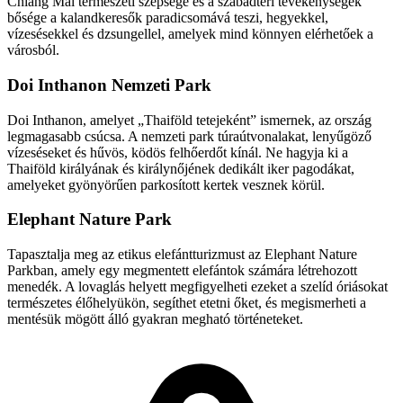
Chiang Mai természeti szépsége és a szabadtéri tevékenységek
bősége a kalandkeresők paradicsomává teszi, hegyekkel,
vízesésekkel és dzsungellel, amelyek mind könnyen elérhetőek a
városból.
Doi Inthanon Nemzeti Park
Doi Inthanon, amelyet „Thaiföld tetejeként” ismernek, az ország
legmagasabb csúcsa. A nemzeti park túraútvonalakat, lenyűgöző
vízeséseket és hűvös, ködös felhőerdőt kínál. Ne hagyja ki a
Thaiföld királyának és királynőjének dedikált iker pagodákat,
amelyeket gyönyörűen parkosított kertek vesznek körül.
Elephant Nature Park
Tapasztalja meg az etikus elefántturizmust az Elephant Nature
Parkban, amely egy megmentett elefántok számára létrehozott
menedék. A lovaglás helyett megfigyelheti ezeket a szelíd óriásokat
természetes élőhelyükön, segíthet etetni őket, és megismerheti a
mentésük mögött álló gyakran megható történeteket.