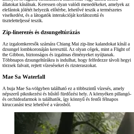
állatokat kínálnak. Keressen olyan valódi menedékeket, amelyek az
elefántok jólétét helyezik előtérbe, lehetővé teszik a természetes
viselkedést, és a látogatók interakcióját korlátozottá és
tiszteletteljessé teszik.
Zip-linerezés és dzsungeltúrázás
Az izgalomkeresők számára Chiang Mai zip-line kalandokat kínál a
dzsungel lombkoronáján keresztül. Az olyan cégek, mint a Flight of
the Gibbon, biztonságos és izgalmas élményeket nyújtanak.
Többnapos dzsungeltúrákra is indulhat, hogy felfedezze távoli hegyi
törzsek falvait, rejtett vízeséseket és rizsteraszokat.
Mae Sa Waterfall
A buja Mae Sa-völgyben található ez a többszintű vízesés, amely
népszerű piknikezési és hűsítő fürdőzési hely. A környéken pillangó-
és orchideafarmok is találhatók, így könnyű és festői félnapos
kiruccanást tesz lehetővé a városból.