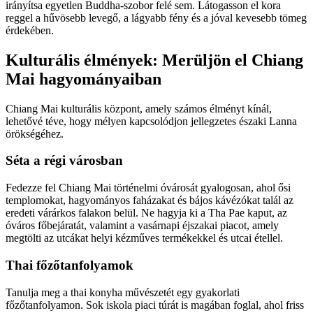
irányítsa egyetlen Buddha-szobor felé sem. Látogasson el kora
reggel a hűvösebb levegő, a lágyabb fény és a jóval kevesebb tömeg
érdekében.
Kulturális élmények: Merüljön el Chiang
Mai hagyományaiban
Chiang Mai kulturális központ, amely számos élményt kínál,
lehetővé téve, hogy mélyen kapcsolódjon jellegzetes északi Lanna
örökségéhez.
Séta a régi városban
Fedezze fel Chiang Mai történelmi óvárosát gyalogosan, ahol ősi
templomokat, hagyományos faházakat és bájos kávézókat talál az
eredeti várárkos falakon belül. Ne hagyja ki a Tha Pae kaput, az
óváros főbejáratát, valamint a vasárnapi éjszakai piacot, amely
megtölti az utcákat helyi kézműves termékekkel és utcai étellel.
Thai főzőtanfolyamok
Tanulja meg a thai konyha művészetét egy gyakorlati
főzőtanfolyamon. Sok iskola piaci túrát is magában foglal, ahol friss