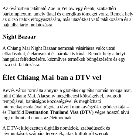
Az óvárosban található Zoe in Yellow egy élénk, szabadtéri
bárkomplexum, amely fiatal és energikus tömeget vonz. Remek hely
az olcsó italok elfogyasztására, más utazókkal való találkozásra és a
hajnalba tartó mulatozásra.
Night Bazaar
A Chiang Mai Night Bazaar nemcsak vásárlásra való; utcai
előadásokat, ételárusokat és bárokat is kínál. Remek hely a helyi
hangulat felfedezésére, kézműves termékek böngészésére és egy
laza esti falatozásra.
Élet Chiang Mai-ban a DTV-vel
Kevés város formálta annyira a globális digitális nomád mozgalmat,
mint Chiang Mai. Alacsony megélhetési költségeivel, nyugodt
tempójával, barátságos közösségével és megbízható
internetkapcsolatával régóta a távoli munkavégzők ugródeszkája –
és Thaiföld
Destination Thailand Visa (DTV)
végre hosszú távú
jogi otthont ad ennek az életmódnak.
A DTV-t kifejezetten digitális nomádok, szabadúszók és
távmunkások számára tervezték, akik külföldről szerzik