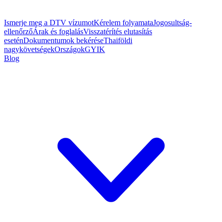
Ismerje meg a DTV vízumot
Kérelem folyamata
Jogosultság-
ellenőrző
Árak és foglalás
Visszatérítés elutasítás
esetén
Dokumentumok bekérése
Thaiföldi
nagykövetségek
Országok
GYIK
Blog