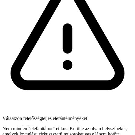
Válasszon felelősségteljes elefántélményeket
Nem minden "elefanttábor" etikus. Kerülje az olyan helyszíneket,
amelyek lovaglást, cirkuszszerű műsorokat vagy láncra kötött