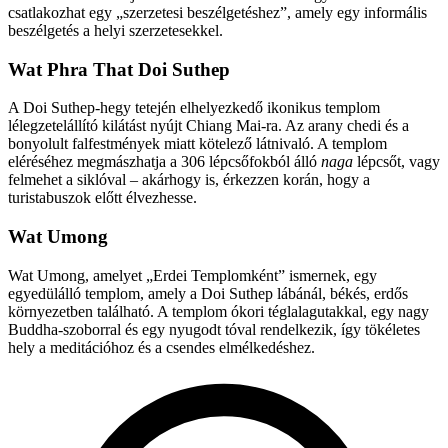
csatlakozhat egy „szerzetesi beszélgetéshez”, amely egy informális
beszélgetés a helyi szerzetesekkel.
Wat Phra That Doi Suthep
A Doi Suthep-hegy tetején elhelyezkedő ikonikus templom
lélegzetelállító kilátást nyújt Chiang Mai-ra. Az arany chedi és a
bonyolult falfestmények miatt kötelező látnivaló. A templom
eléréséhez megmászhatja a 306 lépcsőfokból álló
naga
lépcsőt, vagy
felmehet a siklóval – akárhogy is, érkezzen korán, hogy a
turistabuszok előtt élvezhesse.
Wat Umong
Wat Umong, amelyet „Erdei Templomként” ismernek, egy
egyedülálló templom, amely a Doi Suthep lábánál, békés, erdős
környezetben található. A templom ókori téglalagutakkal, egy nagy
Buddha-szoborral és egy nyugodt tóval rendelkezik, így tökéletes
hely a meditációhoz és a csendes elmélkedéshez.