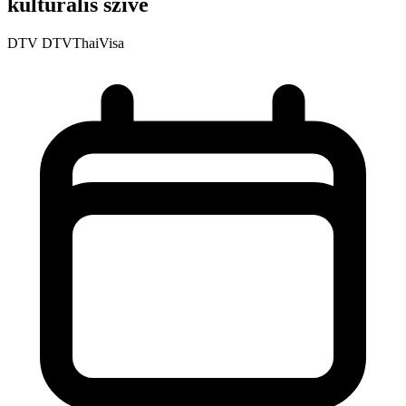
kulturális szíve
DTV
DTVThaiVisa