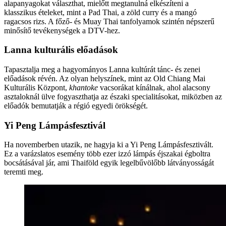
alapanyagokat választhat, mielőtt megtanulná elkészíteni a
klasszikus ételeket, mint a Pad Thai, a zöld curry és a mangó
ragacsos rizs. A főző- és Muay Thai tanfolyamok szintén népszerű
minősítő tevékenységek a DTV-hez.
Lanna kulturális előadások
Tapasztalja meg a hagyományos Lanna kultúrát tánc- és zenei
előadások révén. Az olyan helyszínek, mint az Old Chiang Mai
Kulturális Központ,
khantoke
vacsorákat kínálnak, ahol alacsony
asztaloknál ülve fogyaszthatja az északi specialitásokat, miközben az
előadók bemutatják a régió egyedi örökségét.
Yi Peng Lámpásfesztivál
Ha novemberben utazik, ne hagyja ki a Yi Peng Lámpásfesztivált.
Ez a varázslatos esemény több ezer izzó lámpás éjszakai égboltra
bocsátásával jár, ami Thaiföld egyik legelbűvölőbb látványosságát
teremti meg.