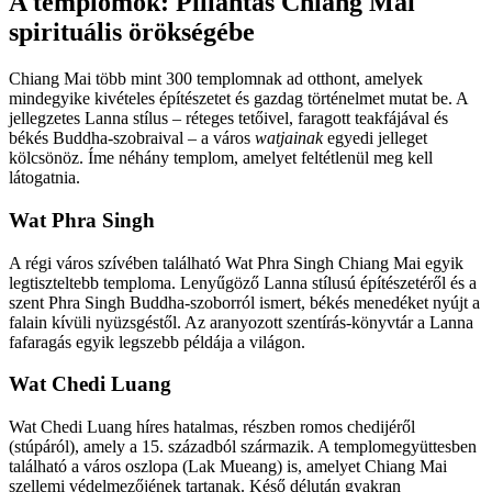
A templomok: Pillantás Chiang Mai
spirituális örökségébe
Chiang Mai több mint 300 templomnak ad otthont, amelyek
mindegyike kivételes építészetet és gazdag történelmet mutat be. A
jellegzetes Lanna stílus – réteges tetőivel, faragott teakfájával és
békés Buddha-szobraival – a város
watjainak
egyedi jelleget
kölcsönöz. Íme néhány templom, amelyet feltétlenül meg kell
látogatnia.
Wat Phra Singh
A régi város szívében található Wat Phra Singh Chiang Mai egyik
legtiszteltebb temploma. Lenyűgöző Lanna stílusú építészetéről és a
szent Phra Singh Buddha-szoborról ismert, békés menedéket nyújt a
falain kívüli nyüzsgéstől. Az aranyozott szentírás-könyvtár a Lanna
fafaragás egyik legszebb példája a világon.
Wat Chedi Luang
Wat Chedi Luang híres hatalmas, részben romos chedijéről
(stúpáról), amely a 15. századból származik. A templomegyüttesben
található a város oszlopa (Lak Mueang) is, amelyet Chiang Mai
szellemi védelmezőjének tartanak. Késő délután gyakran