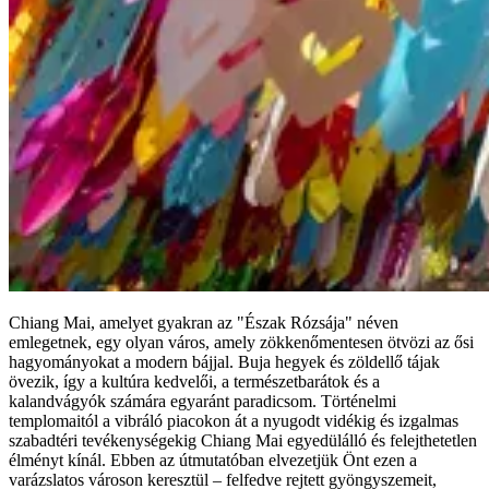
Chiang Mai, amelyet gyakran az "Észak Rózsája" néven
emlegetnek, egy olyan város, amely zökkenőmentesen ötvözi az ősi
hagyományokat a modern bájjal. Buja hegyek és zöldellő tájak
övezik, így a kultúra kedvelői, a természetbarátok és a
kalandvágyók számára egyaránt paradicsom. Történelmi
templomaitól a vibráló piacokon át a nyugodt vidékig és izgalmas
szabadtéri tevékenységekig Chiang Mai egyedülálló és felejthetetlen
élményt kínál. Ebben az útmutatóban elvezetjük Önt ezen a
varázslatos városon keresztül – felfedve rejtett gyöngyszemeit,