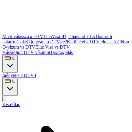
Miért válassza a DTVThaiVisa-t
Új Thailand ETA
Thaiföldi
határfutások
Ki jogosult a DTV-re?
Kerülje el a DTV elutasítását
Non
O-vízum vs DTV
Elite Visa vs DTV
Vásároljon DTV-vízumot
Taxifoglalás
HU
Igényelje a DTV-t
HU
Kezdőlap