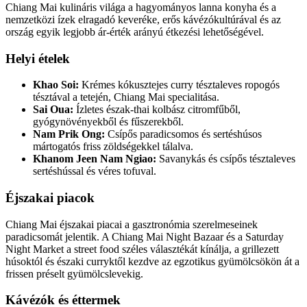
Chiang Mai kulináris világa a hagyományos lanna konyha és a
nemzetközi ízek elragadó keveréke, erős kávézókultúrával és az
ország egyik legjobb ár-érték arányú étkezési lehetőségével.
Helyi ételek
Khao Soi:
Krémes kókusztejes curry tésztaleves ropogós
tésztával a tetején, Chiang Mai specialitása.
Sai Oua:
Ízletes észak-thai kolbász citromfűből,
gyógynövényekből és fűszerekből.
Nam Prik Ong:
Csípős paradicsomos és sertéshúsos
mártogatós friss zöldségekkel tálalva.
Khanom Jeen Nam Ngiao:
Savanykás és csípős tésztaleves
sertéshússal és véres tofuval.
Éjszakai piacok
Chiang Mai éjszakai piacai a gasztronómia szerelmeseinek
paradicsomát jelentik. A Chiang Mai Night Bazaar és a Saturday
Night Market a street food széles választékát kínálja, a grillezett
húsoktól és északi curryktől kezdve az egzotikus gyümölcsökön át a
frissen préselt gyümölcslevekig.
Kávézók és éttermek