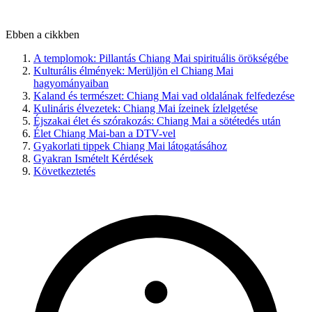
Ebben a cikkben
A templomok: Pillantás Chiang Mai spirituális örökségébe
Kulturális élmények: Merüljön el Chiang Mai
hagyományaiban
Kaland és természet: Chiang Mai vad oldalának felfedezése
Kulináris élvezetek: Chiang Mai ízeinek ízlelgetése
Éjszakai élet és szórakozás: Chiang Mai a sötétedés után
Élet Chiang Mai-ban a DTV-vel
Gyakorlati tippek Chiang Mai látogatásához
Gyakran Ismételt Kérdések
Következtetés