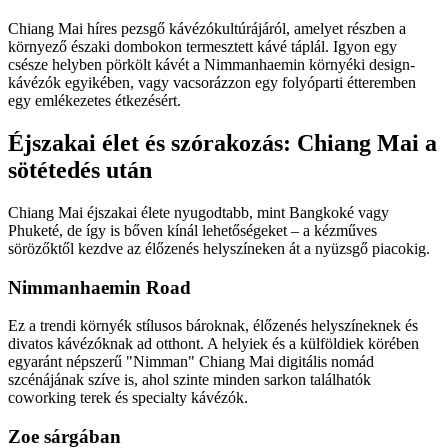
Chiang Mai híres pezsgő kávézókultúrájáról, amelyet részben a
környező északi dombokon termesztett kávé táplál. Igyon egy
csésze helyben pörkölt kávét a Nimmanhaemin környéki design-
kávézók egyikében, vagy vacsorázzon egy folyóparti étteremben
egy emlékezetes étkezésért.
Éjszakai élet és szórakozás: Chiang Mai a
sötétedés után
Chiang Mai éjszakai élete nyugodtabb, mint Bangkoké vagy
Phuketé, de így is bőven kínál lehetőségeket – a kézműves
sörözőktől kezdve az élőzenés helyszíneken át a nyüzsgő piacokig.
Nimmanhaemin Road
Ez a trendi környék stílusos bároknak, élőzenés helyszíneknek és
divatos kávézóknak ad otthont. A helyiek és a külföldiek körében
egyaránt népszerű "Nimman" Chiang Mai digitális nomád
szcénájának szíve is, ahol szinte minden sarkon találhatók
coworking terek és specialty kávézók.
Zoe sárgában