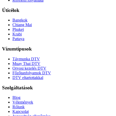
Kérelem folyamata
Úticélok
Bangkok
Chiang Mai
Phuket
Krabi
Pattaya
Vízumtípusok
Távmunka DTV
Muay Thai DTV
Orvosi kezelés DTV
Főzőtanfolyamok DTV
DTV eltartottakkal
Szolgáltatások
Blog
Vélemények
Rólunk
Kapcsolat