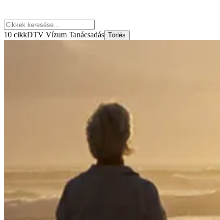
10 cikk
DTV Vízum Tanácsadás
Törlés