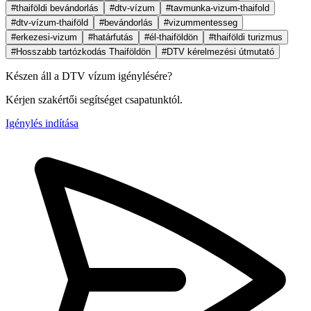
#thaiföldi bevándorlás
#dtv-vízum
#tavmunka-vizum-thaifold
#dtv-vízum-thaiföld
#bevándorlás
#vizummentesseg
#erkezesi-vizum
#határfutás
#él-thaiföldön
#thaiföldi turizmus
#Hosszabb tartózkodás Thaiföldön
#DTV kérelmezési útmutató
Készen áll a DTV vízum igénylésére?
Kérjen szakértői segítséget csapatunktól.
Igénylés indítása