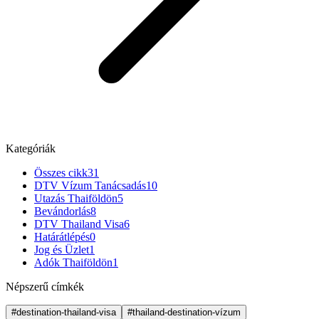
Kategóriák
Összes cikk
31
DTV Vízum Tanácsadás
10
Utazás Thaiföldön
5
Bevándorlás
8
DTV Thailand Visa
6
Határátlépés
0
Jog és Üzlet
1
Adók Thaiföldön
1
Népszerű címkék
#destination-thailand-visa
#thailand-destination-vízum