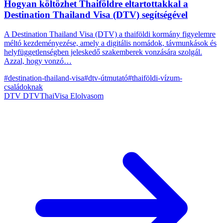
Hogyan költözhet Thaiföldre eltartottakkal a
Destination Thailand Visa (DTV) segítségével
A Destination Thailand Visa (DTV) a thaiföldi kormány figyelemre
méltó kezdeményezése, amely a digitális nomádok, távmunkások és
helyfüggetlenségben jeleskedő szakemberek vonzására szolgál.
Azzal, hogy vonzó…
#destination-thailand-visa
#dtv-útmutató
#thaiföldi-vízum-
családoknak
DTV
DTVThaiVisa
Elolvasom