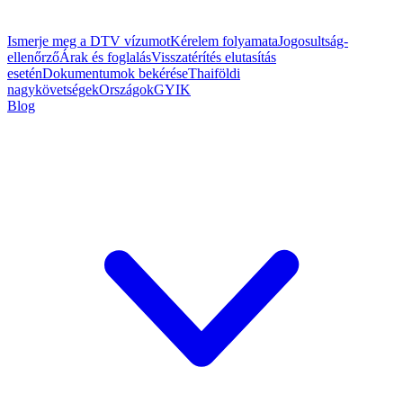
Ismerje meg a DTV vízumot
Kérelem folyamata
Jogosultság-
ellenőrző
Árak és foglalás
Visszatérítés elutasítás
esetén
Dokumentumok bekérése
Thaiföldi
nagykövetségek
Országok
GYIK
Blog