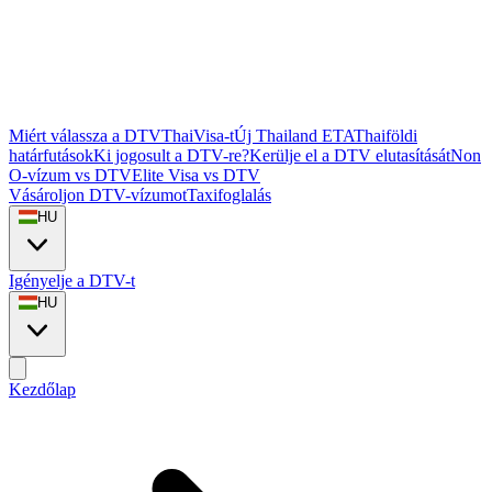
Miért válassza a DTVThaiVisa-t
Új Thailand ETA
Thaiföldi
határfutások
Ki jogosult a DTV-re?
Kerülje el a DTV elutasítását
Non
O-vízum vs DTV
Elite Visa vs DTV
Vásároljon DTV-vízumot
Taxifoglalás
HU
Igényelje a DTV-t
HU
Kezdőlap