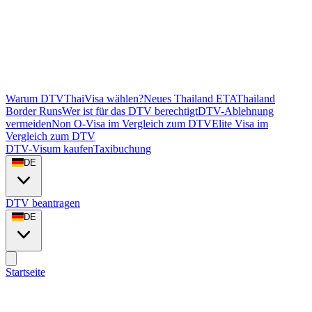
Warum DTVThaiVisa wählen?
Neues Thailand ETA
Thailand
Border Runs
Wer ist für das DTV berechtigt
DTV-Ablehnung
vermeiden
Non O-Visa im Vergleich zum DTV
Elite Visa im
Vergleich zum DTV
DTV-Visum kaufen
Taxibuchung
DE
DTV beantragen
DE
Startseite