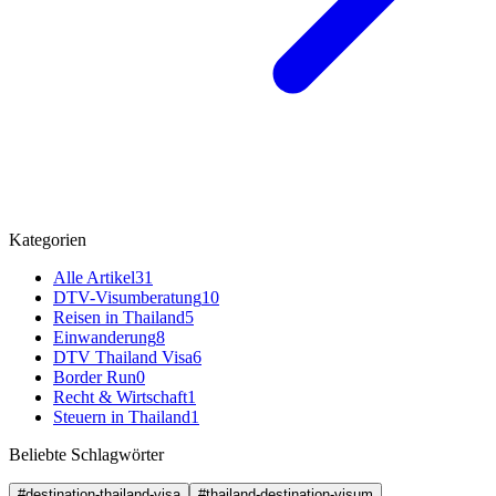
Kategorien
Alle Artikel
31
DTV-Visumberatung
10
Reisen in Thailand
5
Einwanderung
8
DTV Thailand Visa
6
Border Run
0
Recht & Wirtschaft
1
Steuern in Thailand
1
Beliebte Schlagwörter
#destination-thailand-visa
#thailand-destination-visum