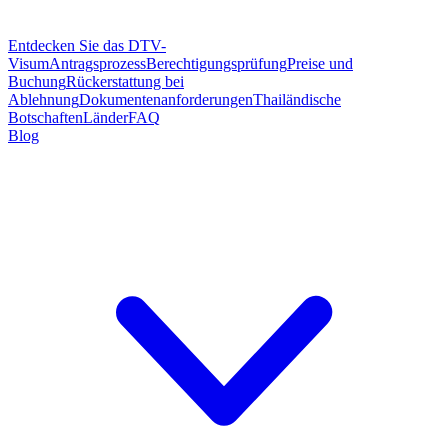
Entdecken Sie das DTV-
Visum
Antragsprozess
Berechtigungsprüfung
Preise und
Buchung
Rückerstattung bei
Ablehnung
Dokumentenanforderungen
Thailändische
Botschaften
Länder
FAQ
Blog