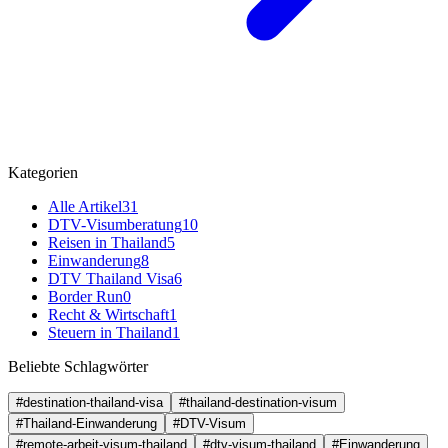
Kategorien
Alle Artikel
31
DTV-Visumberatung
10
Reisen in Thailand
5
Einwanderung
8
DTV Thailand Visa
6
Border Run
0
Recht & Wirtschaft
1
Steuern in Thailand
1
Beliebte Schlagwörter
#destination-thailand-visa
#thailand-destination-visum
#Thailand-Einwanderung
#DTV-Visum
#remote-arbeit-visum-thailand
#dtv-visum-thailand
#Einwanderung