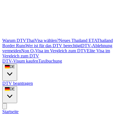
Warum DTVThaiVisa wählen?
Neues Thailand ETA
Thailand
Border Runs
Wer ist für das DTV berechtigt
DTV-Ablehnung
vermeiden
Non O-Visa im Vergleich zum DTV
Elite Visa im
Vergleich zum DTV
DTV-Visum kaufen
Taxibuchung
DE
DTV beantragen
DE
Startseite