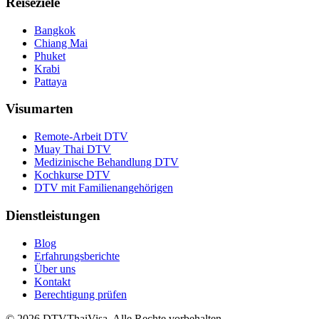
Reiseziele
Bangkok
Chiang Mai
Phuket
Krabi
Pattaya
Visumarten
Remote-Arbeit DTV
Muay Thai DTV
Medizinische Behandlung DTV
Kochkurse DTV
DTV mit Familienangehörigen
Dienstleistungen
Blog
Erfahrungsberichte
Über uns
Kontakt
Berechtigung prüfen
© 2026 DTVThaiVisa. Alle Rechte vorbehalten.