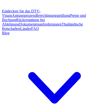
Entdecken Sie das DTV-
Visum
Antragsprozess
Berechtigungsprüfung
Preise und
Buchung
Rückerstattung bei
Ablehnung
Dokumentenanforderungen
Thailändische
Botschaften
Länder
FAQ
Blog