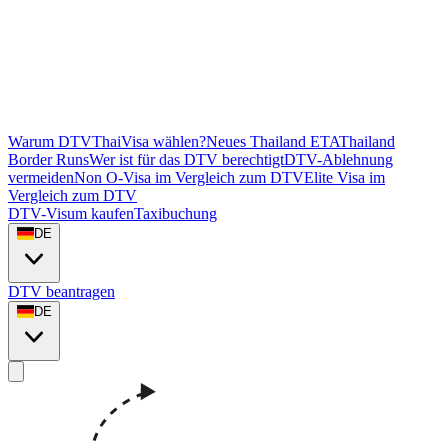
Warum DTVThaiVisa wählen?
Neues Thailand ETA
Thailand
Border Runs
Wer ist für das DTV berechtigt
DTV-Ablehnung
vermeiden
Non O-Visa im Vergleich zum DTV
Elite Visa im
Vergleich zum DTV
DTV-Visum kaufen
Taxibuchung
DE
DTV beantragen
DE