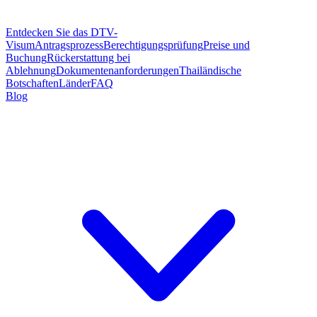
Entdecken Sie das DTV-
Visum
Antragsprozess
Berechtigungsprüfung
Preise und
Buchung
Rückerstattung bei
Ablehnung
Dokumentenanforderungen
Thailändische
Botschaften
Länder
FAQ
Blog