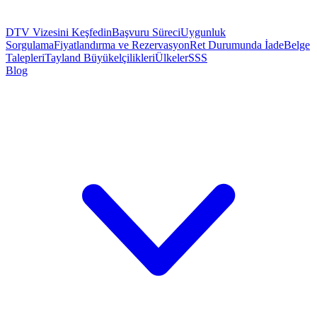
DTV Vizesini Keşfedin
Başvuru Süreci
Uygunluk
Sorgulama
Fiyatlandırma ve Rezervasyon
Ret Durumunda İade
Belge
Talepleri
Tayland Büyükelçilikleri
Ülkeler
SSS
Blog