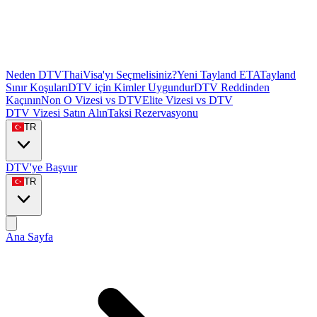
Neden DTVThaiVisa'yı Seçmelisiniz?
Yeni Tayland ETA
Tayland
Sınır Koşuları
DTV için Kimler Uygundur
DTV Reddinden
Kaçının
Non O Vizesi vs DTV
Elite Vizesi vs DTV
DTV Vizesi Satın Alın
Taksi Rezervasyonu
TR
DTV'ye Başvur
TR
Ana Sayfa