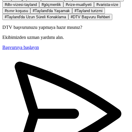
#dtv-vizesi-tayland
#göçmenlik
#vize-muafiyeti
#varista-vize
#sınır koşusu
#Tayland'da Yaşamak
#Tayland turizmi
#Tayland'da Uzun Süreli Konaklama
#DTV Başvuru Rehberi
DTV başvurunuzu yapmaya hazır mısınız?
Ekibimizden uzman yardımı alın.
Başvuruya başlayın