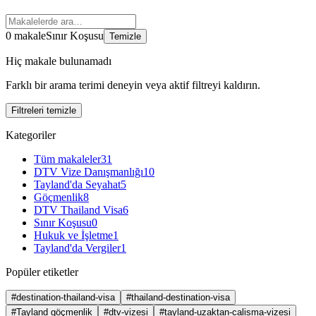
0 makale
Sınır Koşusu
Temizle
Hiç makale bulunamadı
Farklı bir arama terimi deneyin veya aktif filtreyi kaldırın.
Filtreleri temizle
Kategoriler
Tüm makaleler
31
DTV Vize Danışmanlığı
10
Tayland'da Seyahat
5
Göçmenlik
8
DTV Thailand Visa
6
Sınır Koşusu
0
Hukuk ve İşletme
1
Tayland'da Vergiler
1
Popüler etiketler
#destination-thailand-visa
#thailand-destination-visa
#Tayland göçmenlik
#dtv-vizesi
#tayland-uzaktan-calisma-vizesi