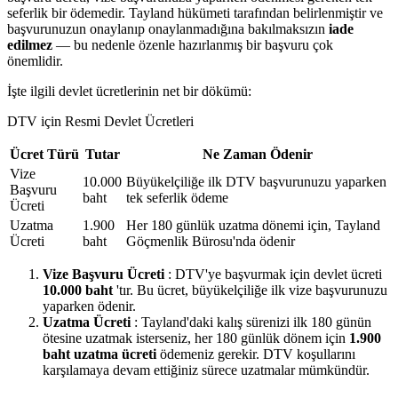
seferlik bir ödemedir. Tayland hükümeti tarafından belirlenmiştir ve
başvurunuzun onaylanıp onaylanmadığına bakılmaksızın
iade
edilmez
— bu nedenle özenle hazırlanmış bir başvuru çok
önemlidir.
İşte ilgili devlet ücretlerinin net bir dökümü:
DTV için Resmi Devlet Ücretleri
Ücret Türü
Tutar
Ne Zaman Ödenir
Vize
10.000
Büyükelçiliğe ilk DTV başvurunuzu yaparken
Başvuru
baht
tek seferlik ödeme
Ücreti
Uzatma
1.900
Her 180 günlük uzatma dönemi için, Tayland
Ücreti
baht
Göçmenlik Bürosu'nda ödenir
Vize Başvuru Ücreti
: DTV'ye başvurmak için devlet ücreti
10.000 baht
'tır. Bu ücret, büyükelçiliğe ilk vize başvurunuzu
yaparken ödenir.
Uzatma Ücreti
: Tayland'daki kalış sürenizi ilk 180 günün
ötesine uzatmak isterseniz, her 180 günlük dönem için
1.900
baht uzatma ücreti
ödemeniz gerekir. DTV koşullarını
karşılamaya devam ettiğiniz sürece uzatmalar mümkündür.