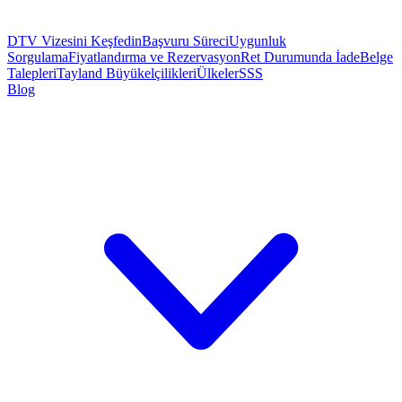
DTV Vizesini Keşfedin
Başvuru Süreci
Uygunluk
Sorgulama
Fiyatlandırma ve Rezervasyon
Ret Durumunda İade
Belge
Talepleri
Tayland Büyükelçilikleri
Ülkeler
SSS
Blog