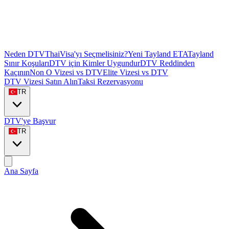
Neden DTVThaiVisa'yı Seçmelisiniz?
Yeni Tayland ETA
Tayland
Sınır Koşuları
DTV için Kimler Uygundur
DTV Reddinden
Kaçının
Non O Vizesi vs DTV
Elite Vizesi vs DTV
DTV Vizesi Satın Alın
Taksi Rezervasyonu
TR
DTV'ye Başvur
TR
Ana Sayfa