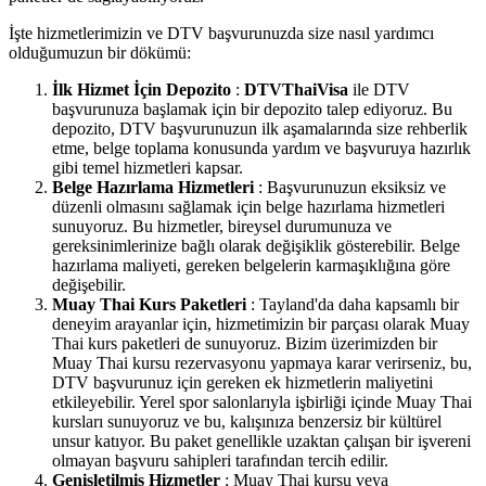
İşte hizmetlerimizin ve DTV başvurunuzda size nasıl yardımcı
olduğumuzun bir dökümü:
İlk Hizmet İçin Depozito
:
DTVThaiVisa
ile DTV
başvurunuza başlamak için bir depozito talep ediyoruz. Bu
depozito, DTV başvurunuzun ilk aşamalarında size rehberlik
etme, belge toplama konusunda yardım ve başvuruya hazırlık
gibi temel hizmetleri kapsar.
Belge Hazırlama Hizmetleri
: Başvurunuzun eksiksiz ve
düzenli olmasını sağlamak için belge hazırlama hizmetleri
sunuyoruz. Bu hizmetler, bireysel durumunuza ve
gereksinimlerinize bağlı olarak değişiklik gösterebilir. Belge
hazırlama maliyeti, gereken belgelerin karmaşıklığına göre
değişebilir.
Muay Thai Kurs Paketleri
: Tayland'da daha kapsamlı bir
deneyim arayanlar için, hizmetimizin bir parçası olarak Muay
Thai kurs paketleri de sunuyoruz. Bizim üzerimizden bir
Muay Thai kursu rezervasyonu yapmaya karar verirseniz, bu,
DTV başvurunuz için gereken ek hizmetlerin maliyetini
etkileyebilir. Yerel spor salonlarıyla işbirliği içinde Muay Thai
kursları sunuyoruz ve bu, kalışınıza benzersiz bir kültürel
unsur katıyor. Bu paket genellikle uzaktan çalışan bir işvereni
olmayan başvuru sahipleri tarafından tercih edilir.
Genişletilmiş Hizmetler
: Muay Thai kursu veya