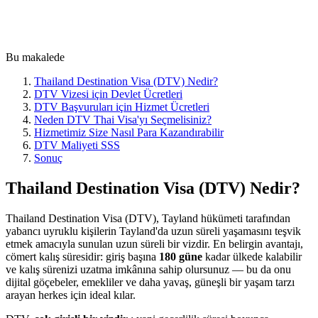
Bu makalede
Thailand Destination Visa (DTV) Nedir?
DTV Vizesi için Devlet Ücretleri
DTV Başvuruları için Hizmet Ücretleri
Neden DTV Thai Visa'yı Seçmelisiniz?
Hizmetimiz Size Nasıl Para Kazandırabilir
DTV Maliyeti SSS
Sonuç
Thailand Destination Visa (DTV) Nedir?
Thailand Destination Visa (DTV), Tayland hükümeti tarafından
yabancı uyruklu kişilerin Tayland'da uzun süreli yaşamasını teşvik
etmek amacıyla sunulan uzun süreli bir vizdir. En belirgin avantajı,
cömert kalış süresidir: giriş başına
180 güne
kadar ülkede kalabilir
ve kalış sürenizi uzatma imkânına sahip olursunuz — bu da onu
dijital göçebeler, emekliler ve daha yavaş, güneşli bir yaşam tarzı
arayan herkes için ideal kılar.