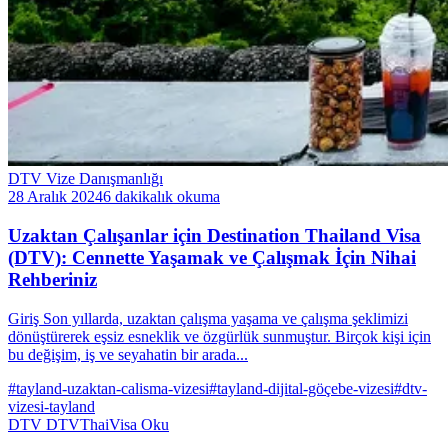
DTV Vize Danışmanlığı
28 Aralık 2024
6 dakikalık okuma
Uzaktan Çalışanlar için Destination Thailand Visa
(DTV): Cennette Yaşamak ve Çalışmak İçin Nihai
Rehberiniz
Giriş Son yıllarda, uzaktan çalışma yaşama ve çalışma şeklimizi
dönüştürerek eşsiz esneklik ve özgürlük sunmuştur. Birçok kişi için
bu değişim, iş ve seyahatin bir arada...
#tayland-uzaktan-calisma-vizesi
#tayland-dijital-göçebe-vizesi
#dtv-
vizesi-tayland
DTV
DTVThaiVisa
Oku