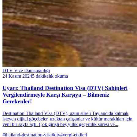
DTV Vize Danışmanlığı
24 Kasım 2024
5 dakikalık okuma
Uyarı: Thailand Destination Visa (DTV) Sahipleri
Vergilendirmeyle Karşı Karşıya – Bilmeniz
Gerekenler!
Destination Thailand Visa (DTV), uzun süreli Tayland'da kalmak
isteyen dijital göçebeler, uzaktan çalışanlar ve kültür meraklıları için
yeni bir sayfa açtı. Çok girişli beş yıllık geçerlilik süresi ve...
#thailand-destination-visa
#dtv
#vergi-etkileri