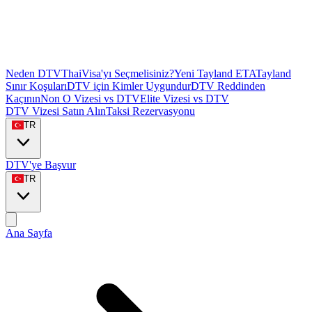
Neden DTVThaiVisa'yı Seçmelisiniz?
Yeni Tayland ETA
Tayland
Sınır Koşuları
DTV için Kimler Uygundur
DTV Reddinden
Kaçının
Non O Vizesi vs DTV
Elite Vizesi vs DTV
DTV Vizesi Satın Alın
Taksi Rezervasyonu
TR
DTV'ye Başvur
TR
Ana Sayfa