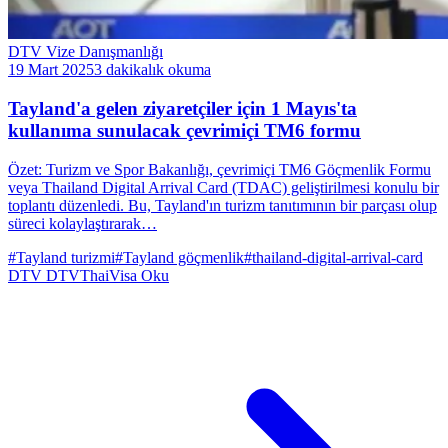
DTV Vize Danışmanlığı
19 Mart 2025
3 dakikalık okuma
Tayland'a gelen ziyaretçiler için 1 Mayıs'ta
kullanıma sunulacak çevrimiçi TM6 formu
Özet: Turizm ve Spor Bakanlığı, çevrimiçi TM6 Göçmenlik Formu
veya Thailand Digital Arrival Card (TDAC) geliştirilmesi konulu bir
toplantı düzenledi. Bu, Tayland'ın turizm tanıtımının bir parçası olup
süreci kolaylaştırarak…
#Tayland turizmi
#Tayland göçmenlik
#thailand-digital-arrival-card
DTV
DTVThaiVisa
Oku