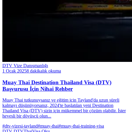
DTV Vize Danışmanlığı
1 Ocak 2025
8 dakikalık okuma
Muay Thai Destination Thailand Visa (DTV)
Başvurusu İçin Nihai Rehber
Muay Thai tutkunuysanız ve eğitim için Tayland'da uzun süreli
kalmayı düşünüyorsanız, 2024'te başlatılan yeni Destination
Thailand Visa (DTV) sizin için mükemmel bir çözüm olabilir. İster
hevesli bir dövüşçü olun...
#dtv-vizesi-tayland
#muay-thai
#muay-thai-training-visa
DTV
DTVThaiVisa
Oku