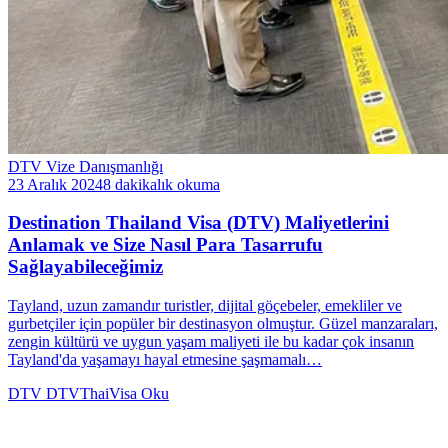
DTV Vize Danışmanlığı
23 Aralık 2024
8 dakikalık okuma
Destination Thailand Visa (DTV) Maliyetlerini
Anlamak ve Size Nasıl Para Tasarrufu
Sağlayabileceğimiz
Tayland, uzun zamandır turistler, dijital göçebeler, emekliler ve
gurbetçiler için popüler bir destinasyon olmuştur. Güzel manzaraları,
zengin kültürü ve uygun yaşam maliyeti ile bu kadar çok insanın
Tayland'da yaşamayı hayal etmesine şaşmamalı…
DTV
DTVThaiVisa
Oku