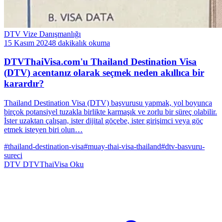
DTV Vize Danışmanlığı
15 Kasım 2024
8 dakikalık okuma
DTVThaiVisa.com'u Thailand Destination Visa
(DTV) acentanız olarak seçmek neden akıllıca bir
karardır?
Thailand Destination Visa (DTV) başvurusu yapmak, yol boyunca
birçok potansiyel tuzakla birlikte karmaşık ve zorlu bir süreç olabilir.
İster uzaktan çalışan, ister dijital göçebe, ister girişimci veya göç
etmek isteyen biri olun…
#thailand-destination-visa
#muay-thai-visa-thailand
#dtv-basvuru-
sureci
DTV
DTVThaiVisa
Oku