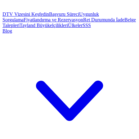
DTV Vizesini Keşfedin
Başvuru Süreci
Uygunluk
Sorgulama
Fiyatlandırma ve Rezervasyon
Ret Durumunda İade
Belge
Talepleri
Tayland Büyükelçilikleri
Ülkeler
SSS
Blog