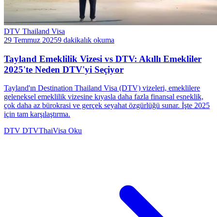
DTV Thailand Visa
29 Temmuz 2025
9 dakikalık okuma
Tayland Emeklilik Vizesi vs DTV: Akıllı Emekliler
2025'te Neden DTV'yi Seçiyor
Tayland'ın Destination Thailand Visa (DTV) vizeleri, emeklilere
geleneksel emeklilik vizesine kıyasla daha fazla finansal esneklik,
çok daha az bürokrasi ve gerçek seyahat özgürlüğü sunar. İşte 2025
için tam karşılaştırma.
DTV
DTVThaiVisa
Oku