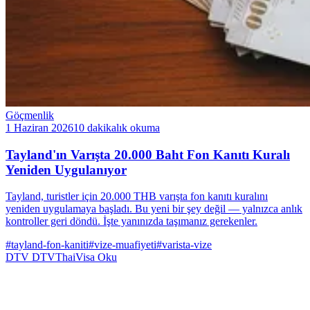
Göçmenlik
1 Haziran 2026
10 dakikalık okuma
Tayland'ın Varışta 20.000 Baht Fon Kanıtı Kuralı
Yeniden Uygulanıyor
Tayland, turistler için 20.000 THB varışta fon kanıtı kuralını
yeniden uygulamaya başladı. Bu yeni bir şey değil — yalnızca anlık
kontroller geri döndü. İşte yanınızda taşımanız gerekenler.
#tayland-fon-kaniti
#vize-muafiyeti
#varista-vize
DTV
DTVThaiVisa
Oku