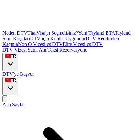
Neden DTVThaiVisa'yı Seçmelisiniz?
Yeni Tayland ETA
Tayland
Sınır Koşuları
DTV için Kimler Uygundur
DTV Reddinden
Kaçının
Non O Vizesi vs DTV
Elite Vizesi vs DTV
DTV Vizesi Satın Alın
Taksi Rezervasyonu
TR
DTV'ye Başvur
TR
Ana Sayfa