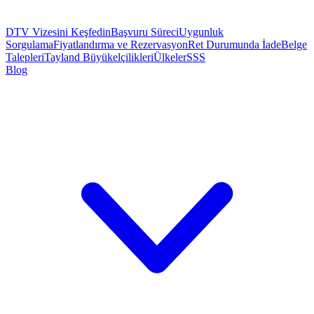
DTV Vizesini Keşfedin
Başvuru Süreci
Uygunluk
Sorgulama
Fiyatlandırma ve Rezervasyon
Ret Durumunda İade
Belge
Talepleri
Tayland Büyükelçilikleri
Ülkeler
SSS
Blog