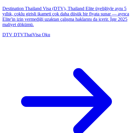
Destination Thailand Visa (DTV), Thailand Elite üyeliğiyle aynı 5
yıllık, çoklu girişli ikameti çok daha düşük bir fiyata sunar — ayrıca
Elite'in izin vermediği uzaktan çalışma haklarını da içerir. İşte 2025
maliyet dökümü.
DTV
DTVThaiVisa
Oku