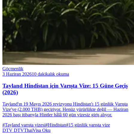
Göçmenlik
3 Haziran 2026
10 dakikalık okuma
Tayland Hindistan için Varışta Vize: 15 Güne Geçiş
(2026)
Tayland'ın 19 Mayıs 2026 revizyonu Hindistan'ı 15 günlük Varışta
Vize'ye (2.000 THB) geçiriyor. Henüz yürürlükte değil — Haziran
2026 başı itibarıyla Hintler hâlâ 60 gün vizesiz giriş alıyor.
#Tayland varışta vizesi
#Hindistan
#15 günlük varışta vize
DTV
DTVThaiVisa
Oku