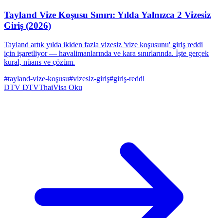
Tayland Vize Koşusu Sınırı: Yılda Yalnızca 2 Vizesiz
Giriş (2026)
Tayland artık yılda ikiden fazla vizesiz 'vize koşusunu' giriş reddi
için işaretliyor — havalimanlarında ve kara sınırlarında. İşte gerçek
kural, nüans ve çözüm.
#tayland-vize-koşusu
#vizesiz-giriş
#giriş-reddi
DTV
DTVThaiVisa
Oku