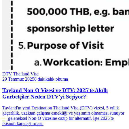
DTV Thailand Visa
29 Temmuz 2025
8 dakikalık okuma
Tayland Non-O Vizesi ve DTV: 2025'te Akıllı
Gurbetçiler Neden DTV'yi Seçiyor?
Tayland'ın yeni Destination Thailand Visa (DTV) vizesi, 5 yıllık
geçerlilik, uzaktan çalışma esnekliği ve yaş sınırı olmaması sunuyor
— geleneksel Non-O vizesine cazip bir alternatif. İşte 2025'te
ikisinin karşılaştırması.