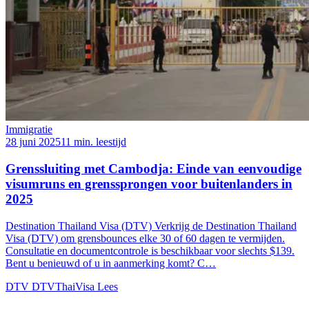
Immigratie
28 juni 2025
11 min. leestijd
Grenssluiting met Cambodja: Einde van eenvoudige
visumruns en grenssprongen voor buitenlanders in
2025
Destination Thailand Visa (DTV) Verkrijg de Destination Thailand
Visa (DTV) om grensbounces elke 30 of 60 dagen te vermijden.
Consultatie en documentcontrole is beschikbaar voor slechts $139.
Bent u benieuwd of u in aanmerking komt? C…
DTV
DTVThaiVisa
Lees