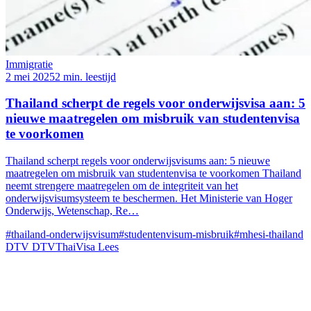
Immigratie
2 mei 2025
2 min. leestijd
Thailand scherpt de regels voor onderwijsvisa aan: 5
nieuwe maatregelen om misbruik van studentenvisa
te voorkomen
Thailand scherpt regels voor onderwijsvisums aan: 5 nieuwe
maatregelen om misbruik van studentenvisa te voorkomen Thailand
neemt strengere maatregelen om de integriteit van het
onderwijsvisumsysteem te beschermen. Het Ministerie van Hoger
Onderwijs, Wetenschap, Re…
#thailand-onderwijsvisum
#studentenvisum-misbruik
#mhesi-thailand
DTV
DTVThaiVisa
Lees