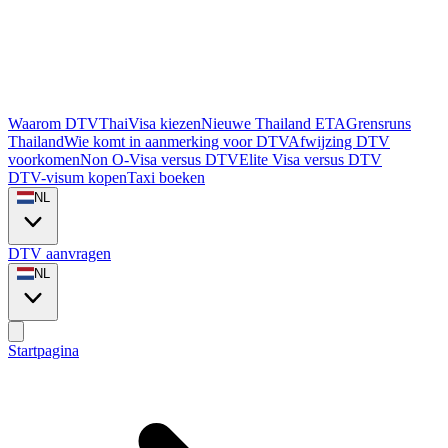
Waarom DTVThaiVisa kiezen
Nieuwe Thailand ETA
Grensruns
Thailand
Wie komt in aanmerking voor DTV
Afwijzing DTV
voorkomen
Non O-Visa versus DTV
Elite Visa versus DTV
DTV-visum kopen
Taxi boeken
NL
DTV aanvragen
NL
Startpagina