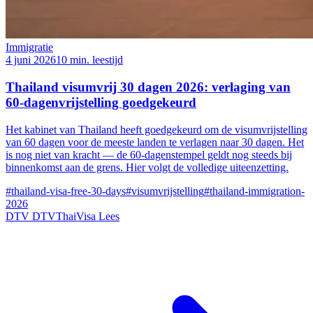
Immigratie
4 juni 2026
10 min. leestijd
Thailand visumvrij 30 dagen 2026: verlaging van
60-dagenvrijstelling goedgekeurd
Het kabinet van Thailand heeft goedgekeurd om de visumvrijstelling
van 60 dagen voor de meeste landen te verlagen naar 30 dagen. Het
is nog niet van kracht — de 60-dagenstempel geldt nog steeds bij
binnenkomst aan de grens. Hier volgt de volledige uiteenzetting.
#thailand-visa-free-30-days
#visumvrijstelling
#thailand-immigration-
2026
DTV
DTVThaiVisa
Lees