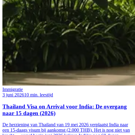
Immigratie
3 juni 2026
10 min. leestijd
Thailand Visa on Arrival voor India: De overgang
naar 15 dagen (2026)
De herziening van Thailand van 19 mei 2026 verplaatst India naar
een 15-daags visum bij aankomst (2.000 THB). Het is nog niet van