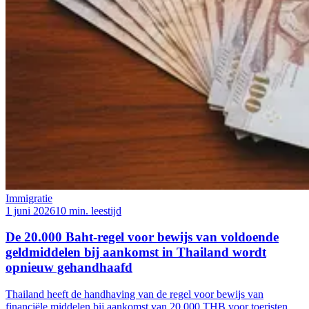
Immigratie
1 juni 2026
10 min. leestijd
De 20.000 Baht-regel voor bewijs van voldoende
geldmiddelen bij aankomst in Thailand wordt
opnieuw gehandhaafd
Thailand heeft de handhaving van de regel voor bewijs van
financiële middelen bij aankomst van 20.000 THB voor toeristen