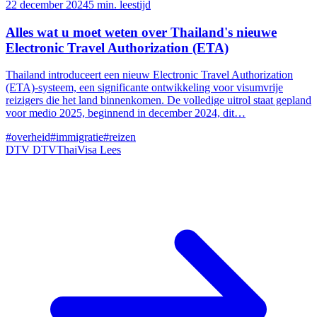
22 december 2024
5 min. leestijd
Alles wat u moet weten over Thailand's nieuwe
Electronic Travel Authorization (ETA)
Thailand introduceert een nieuw Electronic Travel Authorization
(ETA)-systeem, een significante ontwikkeling voor visumvrije
reizigers die het land binnenkomen. De volledige uitrol staat gepland
voor medio 2025, beginnend in december 2024, dit…
#overheid
#immigratie
#reizen
DTV
DTVThaiVisa
Lees