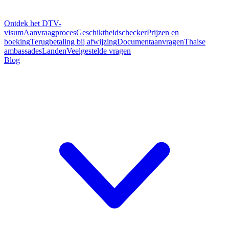
Ontdek het DTV-
visum
Aanvraagproces
Geschiktheidschecker
Prijzen en
boeking
Terugbetaling bij afwijzing
Documentaanvragen
Thaise
ambassades
Landen
Veelgestelde vragen
Blog