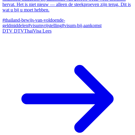
hervat. Het is niet nieuw — alleen de steekproeven zijn terug. Dit is
wat u bij u moet hebben.
#thailand-bewijs-van-voldoende-
geldmiddelen
#visumvrijstelling
#visum-bij-aankomst
DTV
DTVThaiVisa
Lees