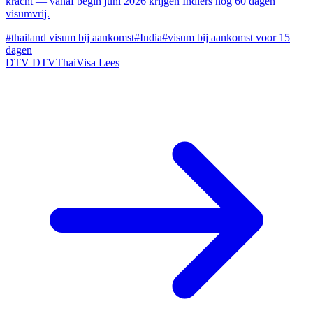
kracht — vanaf begin juni 2026 krijgen Indiërs nog 60 dagen
visumvrij.
#thailand visum bij aankomst
#India
#visum bij aankomst voor 15
dagen
DTV
DTVThaiVisa
Lees