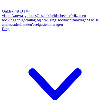
Ontdek het DTV-
visum
Aanvraagproces
Geschiktheidschecker
Prijzen en
boeking
Terugbetaling bij afwijzing
Documentaanvragen
Thaise
ambassades
Landen
Veelgestelde vragen
Blog