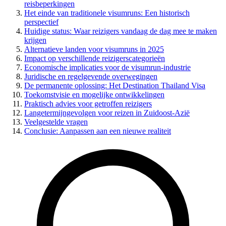
reisbeperkingen
Het einde van traditionele visumruns: Een historisch
perspectief
Huidige status: Waar reizigers vandaag de dag mee te maken
krijgen
Alternatieve landen voor visumruns in 2025
Impact op verschillende reizigerscategorieën
Economische implicaties voor de visumrun-industrie
Juridische en regelgevende overwegingen
De permanente oplossing: Het Destination Thailand Visa
Toekomstvisie en mogelijke ontwikkelingen
Praktisch advies voor getroffen reizigers
Langetermijngevolgen voor reizen in Zuidoost-Azië
Veelgestelde vragen
Conclusie: Aanpassen aan een nieuwe realiteit