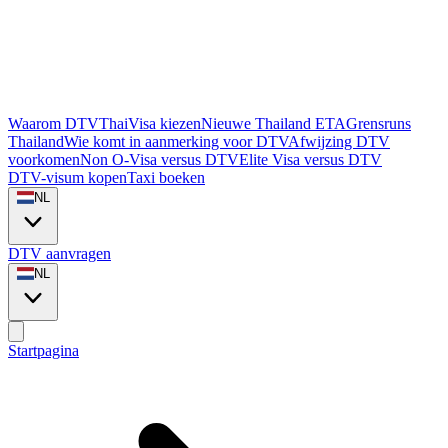
Waarom DTVThaiVisa kiezen
Nieuwe Thailand ETA
Grensruns
Thailand
Wie komt in aanmerking voor DTV
Afwijzing DTV
voorkomen
Non O-Visa versus DTV
Elite Visa versus DTV
DTV-visum kopen
Taxi boeken
NL
DTV aanvragen
NL
Startpagina