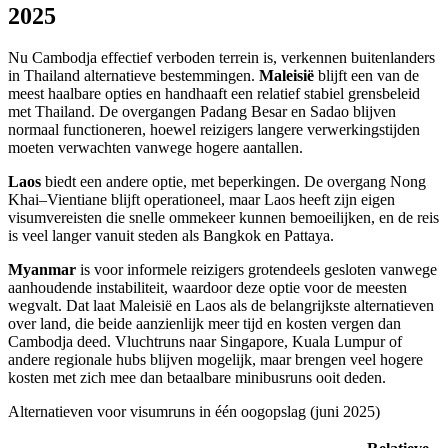
2025
Nu Cambodja effectief verboden terrein is, verkennen buitenlanders
in Thailand alternatieve bestemmingen.
Maleisië
blijft een van de
meest haalbare opties en handhaaft een relatief stabiel grensbeleid
met Thailand. De overgangen Padang Besar en Sadao blijven
normaal functioneren, hoewel reizigers langere verwerkingstijden
moeten verwachten vanwege hogere aantallen.
Laos
biedt een andere optie, met beperkingen. De overgang Nong
Khai–Vientiane blijft operationeel, maar Laos heeft zijn eigen
visumvereisten die snelle ommekeer kunnen bemoeilijken, en de reis
is veel langer vanuit steden als Bangkok en Pattaya.
Myanmar
is voor informele reizigers grotendeels gesloten vanwege
aanhoudende instabiliteit, waardoor deze optie voor de meesten
wegvalt. Dat laat Maleisië en Laos als de belangrijkste alternatieven
over land, die beide aanzienlijk meer tijd en kosten vergen dan
Cambodja deed. Vluchtruns naar Singapore, Kuala Lumpur of
andere regionale hubs blijven mogelijk, maar brengen veel hogere
kosten met zich mee dan betaalbare minibusruns ooit deden.
Alternatieven voor visumruns in één oogopslag (juni 2025)