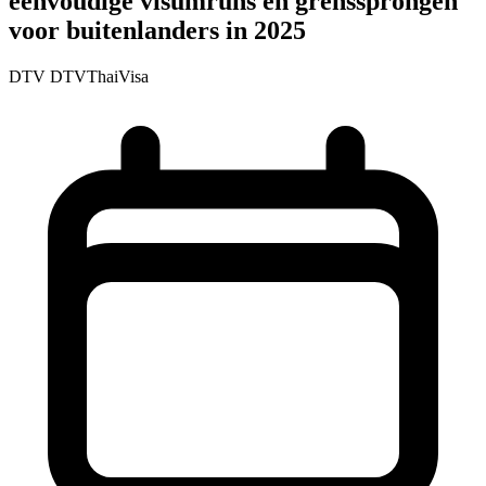
eenvoudige visumruns en grenssprongen
voor buitenlanders in 2025
DTV
DTVThaiVisa