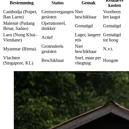
Relatieve
Bestemming
Status
Gemak
kosten
Cambodja (Poipet,
Grensovergangen
Niet
Voorheen
Ban Laem)
gesloten
beschikbaar
het laagst
Maleisië (Padang
Operationeel,
Gematigd
Gematigd
Besar, Sadao)
drukker
Laos (Nong Khai–
Lager, langere
Gematigd
Actief
Vientiane)
reis
tot hoog
Grotendeels
Niet
Myanmar (Birma)
N.v.t.
gesloten
beschikbaar
Vluchten
Snel, maar per
Beschikbaar
Hoogste
(Singapore, KL)
vliegtuig