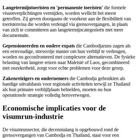
Langetermijntoeristen en 'permanente toeristen'
die formele
visumverplichtingen vermijden, worden wellicht het meest
getroffen. Zij geven doorgaans de voorkeur aan de flexibiliteit van
toeristenvisa die worden verlengd via grensovergangen, in plaats
van zich te committeren aan langetermijncategorieën met meer
documentatie.
Gepensioneerden en oudere expats
die Cambodjaruns zagen als
een eenvoudige, stressvrije manier om hun verblijf te verlengen,
worden nu geconfronteerd met complexere alternatieven. De fysieke
belasting van langere reizen naar Maleisië of Laos, gecombineerd
met onzekerheid, zorgt voor echte problemen voor deze groep.
Zakenreizigers en ondernemers
die Cambodja gebruikten als
handige uitvalsbasis voor regionale activiteiten terwijl ze Thailand
als hun primaire verblijfplaats behielden, moeten nu hun
operationele strategie volledig heroverwegen.
Economische implicaties voor de
visumrun-industrie
De visumrunsector, die decennialang is opgebouwd rond de
grensovergangen van Cambodja en Thailand, staat voor een