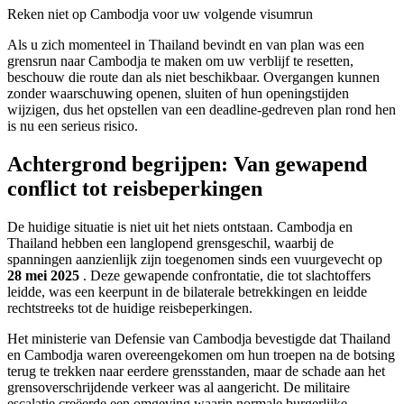
Reken niet op Cambodja voor uw volgende visumrun
Als u zich momenteel in Thailand bevindt en van plan was een
grensrun naar Cambodja te maken om uw verblijf te resetten,
beschouw die route dan als niet beschikbaar. Overgangen kunnen
zonder waarschuwing openen, sluiten of hun openingstijden
wijzigen, dus het opstellen van een deadline-gedreven plan rond hen
is nu een serieus risico.
Achtergrond begrijpen: Van gewapend
conflict tot reisbeperkingen
De huidige situatie is niet uit het niets ontstaan. Cambodja en
Thailand hebben een langlopend grensgeschil, waarbij de
spanningen aanzienlijk zijn toegenomen sinds een vuurgevecht op
28 mei 2025
. Deze gewapende confrontatie, die tot slachtoffers
leidde, was een keerpunt in de bilaterale betrekkingen en leidde
rechtstreeks tot de huidige reisbeperkingen.
Het ministerie van Defensie van Cambodja bevestigde dat Thailand
en Cambodja waren overeengekomen om hun troepen na de botsing
terug te trekken naar eerdere grensstanden, maar de schade aan het
grensoverschrijdende verkeer was al aangericht. De militaire
escalatie creëerde een omgeving waarin normale burgerlijke