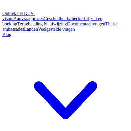
Ontdek het DTV-
visum
Aanvraagproces
Geschiktheidschecker
Prijzen en
boeking
Terugbetaling bij afwijzing
Documentaanvragen
Thaise
ambassades
Landen
Veelgestelde vragen
Blog