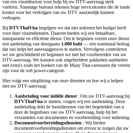
van een visumbureau voor hulp bij uw DTV-aanvraag sterk
variëren. Sommige bureaus rekenen hoge servicekosten die de totale
kosten voor het verkrijgen van uw DTV aanzienlijk kunnen
verhogen.
Bij
DTVThaiVisa
begrijpen we dat niet iedereen het budget heeft
voor dure visumdiensten. Daarom bieden wij een betaalbare,
transparante en efficiënte dienst. Om te beginnen vereist onze dienst
een aanbetaling van doorgaans
1.000 baht
— een nominiaal bedrag
dat ons helpt het aanvraagproces te starten. Vervolgens controleren
we uw geschiktheid en beginnen we met het voorbereiden van uw
DTV-aanvraag. We kunnen ook uitgebreidere pakketten aanbieden
met extra's zoals het boeken van de Muay Thai-cursussen die vereist
zijn voor de soft power-categorie.
Hier volgt een uitsplitsing van onze diensten en hoe wij u helpen
met uw DTV-aanvraag:
Aanbetaling voor initiële dienst
: Om uw DTV-aanvraag bij
DTVThaiVisa
te starten, vragen wij een aanbetaling. Deze
aanbetaling dekt de basisdiensten van het begeleiden van u
door de beginfases van uw DTV-aanvraag, hulp bij het
verzamelen van documenten en voorbereiding voor indiening.
Documentvoorbereidingsdiensten
: Wij bieden
documentvoorbereidingsdiensten om ervoor te zorgen dat uw