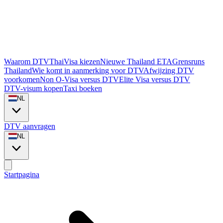
Waarom DTVThaiVisa kiezen
Nieuwe Thailand ETA
Grensruns
Thailand
Wie komt in aanmerking voor DTV
Afwijzing DTV
voorkomen
Non O-Visa versus DTV
Elite Visa versus DTV
DTV-visum kopen
Taxi boeken
NL
DTV aanvragen
NL
Startpagina