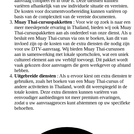
aanvraag compleet en in orde is. Deze diensten kunnen
variëren afhankelijk van uw individuele situatie en vereisten.
De kosten voor documentvoorbereiding kunnen variëren op
basis van de complexiteit van de vereiste documenten.
Muay Thai-cursuspakketten
: Voor wie op zoek is naar een
meer meeslepende ervaring in Thailand, bieden wij ook Muay
Thai-cursuspakketten aan als onderdeel van onze dienst. Als u
besluit een Muay Thai-cursus via ons te boeken, kan dit van
invloed zijn op de kosten van de extra diensten die nodig zijn
voor uw DTV-aanvraag. Wij bieden Muay Thai-cursussen
aan in samenwerking met lokale sportscholen, wat een uniek
cultureel element aan uw verblijf toevoegt. Dit pakket wordt
vaak gekozen door aanvragers die geen werkgever op afstand
hebben.
Uitgebreide diensten
: Als u ervoor kiest om extra diensten te
gebruiken, zoals het boeken van een Muay Thai-cursus of
andere activiteiten in Thailand, wordt dit weerspiegeld in de
totale kosten. Deze extra diensten kunnen variëren van
eenvoudiger aanbiedingen tot meer premium ervaringen,
zodat u uw aanvraagproces kunt afstemmen op uw specifieke
behoeften.