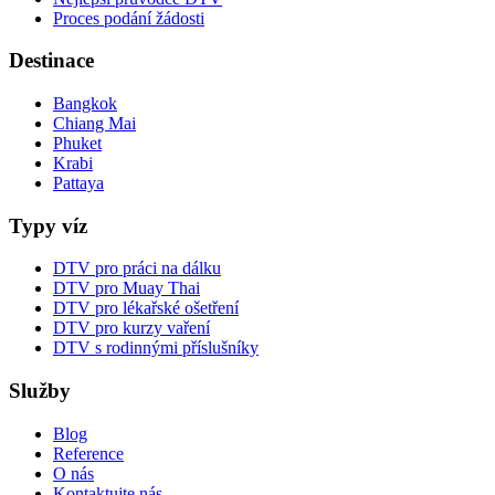
Proces podání žádosti
Destinace
Bangkok
Chiang Mai
Phuket
Krabi
Pattaya
Typy víz
DTV pro práci na dálku
DTV pro Muay Thai
DTV pro lékařské ošetření
DTV pro kurzy vaření
DTV s rodinnými příslušníky
Služby
Blog
Reference
O nás
Kontaktujte nás