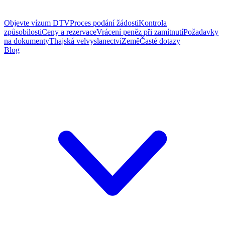
Objevte vízum DTV
Proces podání žádosti
Kontrola
způsobilosti
Ceny a rezervace
Vrácení peněz při zamítnutí
Požadavky
na dokumenty
Thajská velvyslanectví
Země
Časté dotazy
Blog