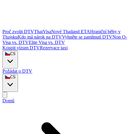
Proč zvolit DTVThaiVisa
Nové Thailand ETA
Hraniční běhy v
Thajsku
Kdo má nárok na DTV
Vyhněte se zamítnutí DTV
Non O-
Visa vs. DTV
Elite Visa vs. DTV
Koupit vízum DTV
Rezervace taxi
CS
Požádat o DTV
CS
Domů