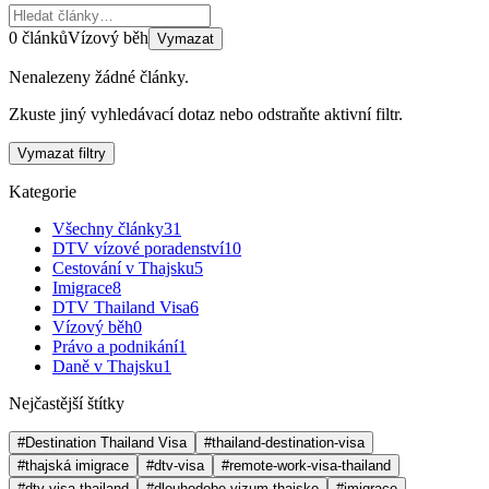
0 článků
Vízový běh
Vymazat
Nenalezeny žádné články.
Zkuste jiný vyhledávací dotaz nebo odstraňte aktivní filtr.
Vymazat filtry
Kategorie
Všechny články
31
DTV vízové poradenství
10
Cestování v Thajsku
5
Imigrace
8
DTV Thailand Visa
6
Vízový běh
0
Právo a podnikání
1
Daně v Thajsku
1
Nejčastější štítky
#Destination Thailand Visa
#thailand-destination-visa
#thajská imigrace
#dtv-visa
#remote-work-visa-thailand
#dtv-visa-thailand
#dlouhodobe-vizum-thajsko
#imigrace