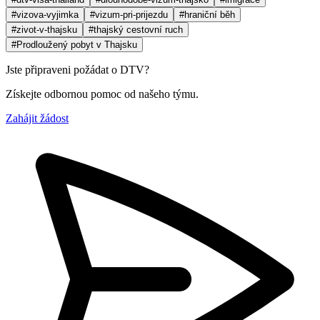
#vizova-vyjimka
#vizum-pri-prijezdu
#hraniční běh
#zivot-v-thajsku
#thajský cestovní ruch
#Prodloužený pobyt v Thajsku
Jste připraveni požádat o DTV?
Získejte odbornou pomoc od našeho týmu.
Zahájit žádost