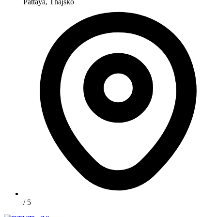
Pattaya, Thajsko
/ 5