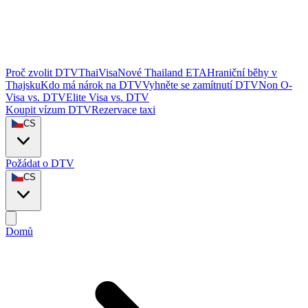
Proč zvolit DTVThaiVisa
Nové Thailand ETA
Hraniční běhy v
Thajsku
Kdo má nárok na DTV
Vyhněte se zamítnutí DTV
Non O-
Visa vs. DTV
Elite Visa vs. DTV
Koupit vízum DTV
Rezervace taxi
CS
Požádat o DTV
CS
Domů