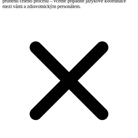
průběhu celého procesu – včetně případné jazykové koordinace
mezi vámi a zdravotnickým personálem.