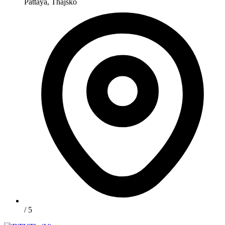
Pattaya, Thajsko
/ 5