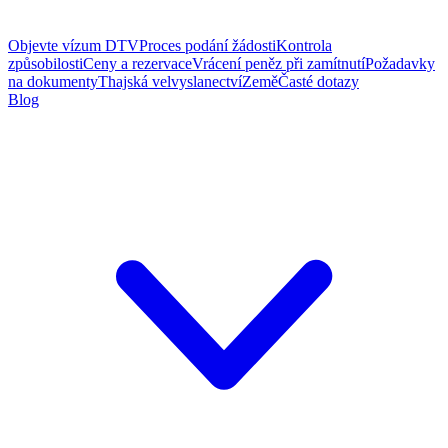
Objevte vízum DTV
Proces podání žádosti
Kontrola
způsobilosti
Ceny a rezervace
Vrácení peněz při zamítnutí
Požadavky
na dokumenty
Thajská velvyslanectví
Země
Časté dotazy
Blog