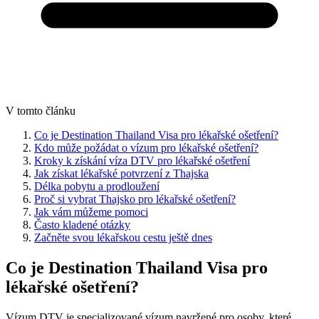
V tomto článku
Co je Destination Thailand Visa pro lékařské ošetření?
Kdo může požádat o vízum pro lékařské ošetření?
Kroky k získání víza DTV pro lékařské ošetření
Jak získat lékařské potvrzení z Thajska
Délka pobytu a prodloužení
Proč si vybrat Thajsko pro lékařské ošetření?
Jak vám můžeme pomoci
Často kladené otázky
Začněte svou lékařskou cestu ještě dnes
Co je Destination Thailand Visa pro
lékařské ošetření?
Vízum DTV je specializované vízum navržené pro osoby, které