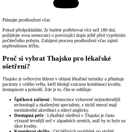
Plánujte prodloužení včas
Pokud předpokládáte, že budete potřebovat více než 180 dní,
požádejte svou nemocnici o potvrzující dopis ještě před vypršením
počátečního pobytu. Zahájení procesu prodloužení včas zajistí
nepřerušenou léčbu.
Proč si vybrat Thajsko pro lékařské
ošetření?
Thajsko je světovým lídrem v oblasti lékařské turistiky a přitahuje
pacienty z celého světa, kteří hledají vzácnou kombinaci kvality,
dostupnosti a pohodlí. Zde je to, čím se odlišuje:
Špičková zařízení
: Nemocnice vybavené nejmodernější
technologií a zkušenými specialisty, z nichž mnozí mají
mezinárodní akreditaci a mluví anglicky.
Dostupná péče
: Lékařské ošetření v Thajsku je často
výrazně levnější než v západních zemích, aniž by to bylo na
úkor kvality.
Komplexní služby
: Od běžných prohlídek po složité