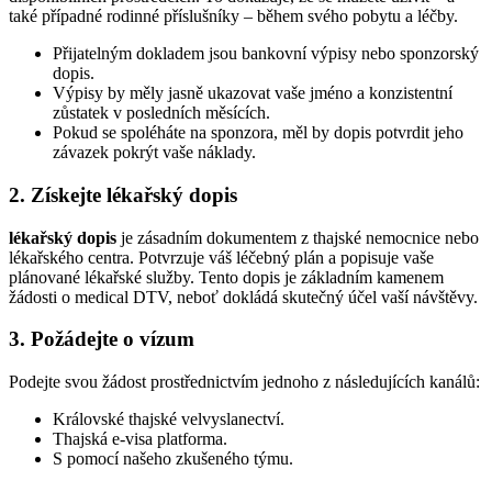
také případné rodinné příslušníky – během svého pobytu a léčby.
Přijatelným dokladem jsou bankovní výpisy nebo sponzorský
dopis.
Výpisy by měly jasně ukazovat vaše jméno a konzistentní
zůstatek v posledních měsících.
Pokud se spoléháte na sponzora, měl by dopis potvrdit jeho
závazek pokrýt vaše náklady.
2. Získejte lékařský dopis
lékařský dopis
je zásadním dokumentem z thajské nemocnice nebo
lékařského centra. Potvrzuje váš léčebný plán a popisuje vaše
plánované lékařské služby. Tento dopis je základním kamenem
žádosti o medical DTV, neboť dokládá skutečný účel vaší návštěvy.
3. Požádejte o vízum
Podejte svou žádost prostřednictvím jednoho z následujících kanálů:
Královské thajské velvyslanectví.
Thajská e-visa platforma.
S pomocí našeho zkušeného týmu.