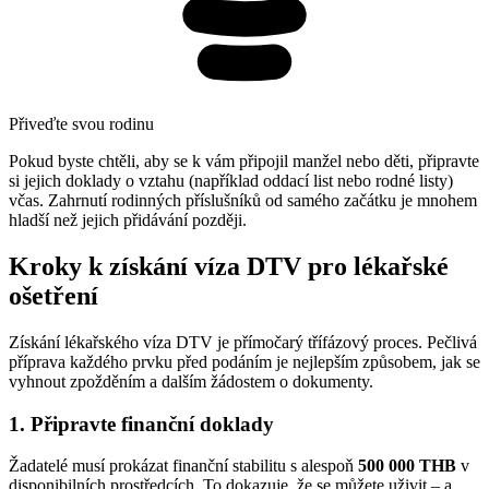
Přiveďte svou rodinu
Pokud byste chtěli, aby se k vám připojil manžel nebo děti, připravte
si jejich doklady o vztahu (například oddací list nebo rodné listy)
včas. Zahrnutí rodinných příslušníků od samého začátku je mnohem
hladší než jejich přidávání později.
Kroky k získání víza DTV pro lékařské
ošetření
Získání lékařského víza DTV je přímočarý třífázový proces. Pečlivá
příprava každého prvku před podáním je nejlepším způsobem, jak se
vyhnout zpožděním a dalším žádostem o dokumenty.
1. Připravte finanční doklady
Žadatelé musí prokázat finanční stabilitu s alespoň
500 000 THB
v
disponibilních prostředcích. To dokazuje, že se můžete uživit – a