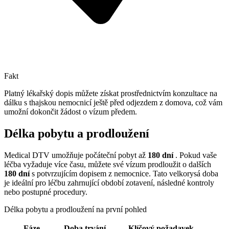
Fakt
Platný lékařský dopis můžete získat prostřednictvím konzultace na
dálku s thajskou nemocnicí ještě před odjezdem z domova, což vám
umožní dokončit žádost o vízum předem.
Délka pobytu a prodloužení
Medical DTV umožňuje počáteční pobyt až
180 dní
. Pokud vaše
léčba vyžaduje více času, můžete své vízum prodloužit o dalších
180 dní
s potvrzujícím dopisem z nemocnice. Tato velkorysá doba
je ideální pro léčbu zahrnující období zotavení, následné kontroly
nebo postupné procedury.
Délka pobytu a prodloužení na první pohled
Fáze
Doba trvání
Klíčový požadavek